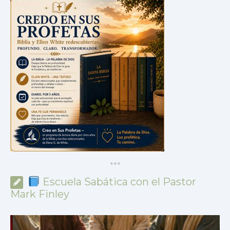
*
*
*
Escuela Sabática con el Pastor
Mark Finley