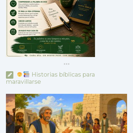
*
*
*
Historias bíblicas para
maravillarse