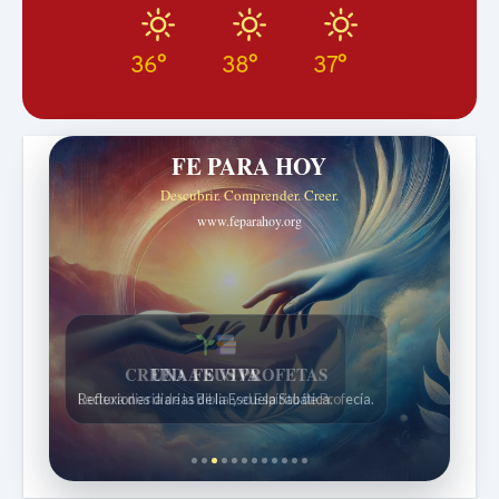
36°
38°
37°
FE PARA HOY
Descubrir. Comprender. Creer.
www.feparahoy.org
UNA FE VIVA
Reflexiones diarias de la Escuela Sabática.