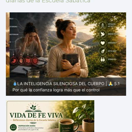
diarias de la Escuela Sabática
LA INTELIGENCIA SILENCIOSA DEL CUERPO |
5.1
Por qué la confianza logra más que el control
r