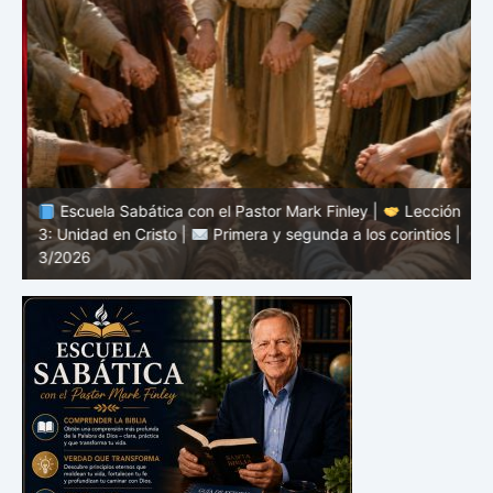
n
Escuela Sabática con el Pastor Mark Finley |
Lección
3: Unidad en Cristo |
Primera y segunda a los corintios |
2
3/2026
c