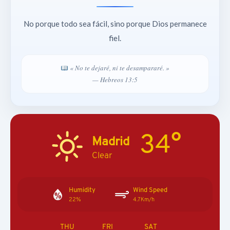
No porque todo sea fácil, sino porque Dios permanece
fiel.
« No te dejaré, ni te desampararé. »
— Hebreos 13:5
34°
Madrid
Clear
Humidity
Wind Speed
22%
4.7Km/h
THU
FRI
SAT