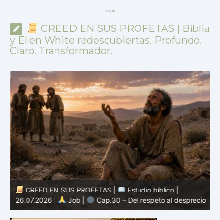
*
*
*
CREED EN SUS PROFETAS | Biblia
y Ellen White redescubiertas. Profundo.
Claro. Transformador.
CREED EN SUS PROFETAS |
Estudio bíblico |
2
26.07.2026 |
Job |
Cap.30 – Del respeto al desprecio
m