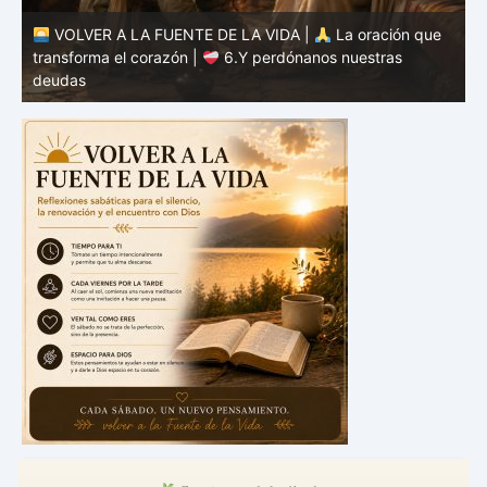
VOLVER A LA FUENTE DE LA VIDA |
La oración que
transforma el corazón |
6.Y perdónanos nuestras
t
deudas
c