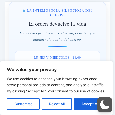
LA INTELIGENCIA SILENCIOSA DEL
CUERPO
El orden devuelve la vida
Un nuevo episodio sobre el ritmo, el orden y la
inteligencia oculta del cuerpo.
LUNES Y MIÉRCOLES · 18:00
3 días · 23 h · 54 min
We value your privacy
We use cookies to enhance your browsing experience,
Comprender en lugar de combatir · Orden en lugar de
serve personalised ads or content, and analyse our traffic.
control
By clicking "Accept All", you consent to our use of cookies.
*
*
*
C
F
P
W
T
R
M
T
T
V
o
a
i
h
u
e
e
e
w
i
Customise
Reject All
Accept All
p
c
n
a
m
d
s
l
i
b
r
C
LA PERSONA BÍBLICA DEL DÍA |
y
e
t
t
b
d
s
e
t
e
o
L
b
e
s
l
i
e
g
t
r
Personas reales. Luchas reales. Fe real.