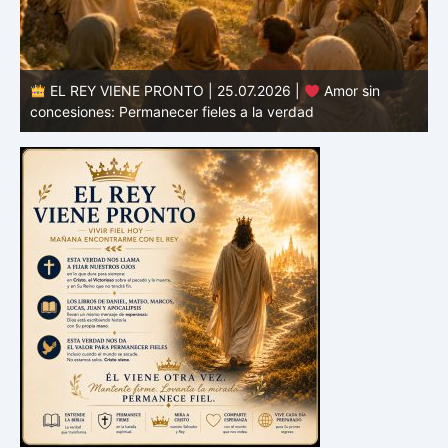
EL REY VIENE PRONTO | 25.07.2026 |
Amor sin
d
concesiones: Permanecer fieles a la verdad
c