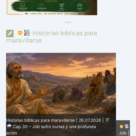
*
*
*
Historias bíblicas para
maravillarse
Historias bíblicas para maravillarse | 25.07.2026 |
Job |
Cap.29 – Job recuerda tiempos pasados
J