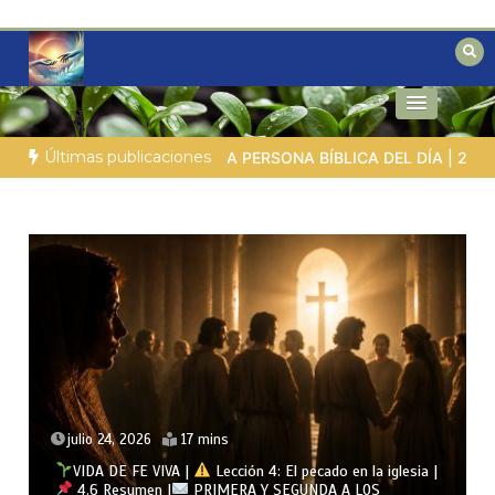
Saltar
al
contenido
Reflexiones bíblicas para personas en
Fe para Hoy
búsqueda
Últimas publicaciones
DÍA | 27.07.2026 |
La reina de Sabá – la buscadora con grande
julio 23, 2026
14 mins
VIDA DE FE VIVA |
Lección 4: El pecado en la iglesia |
4.5 El matrimonio y la soltería |
PRIMERA Y