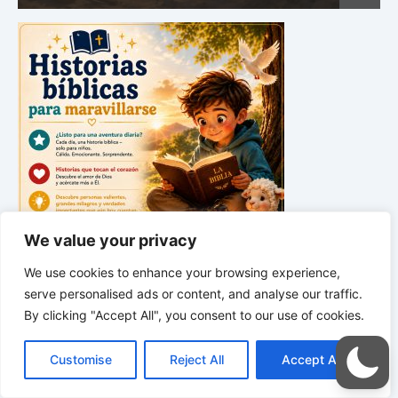
We value your privacy
We use cookies to enhance your browsing experience,
serve personalised ads or content, and analyse our traffic.
*
*
*
By clicking "Accept All", you consent to our use of cookies.
C
F
P
W
T
R
M
T
T
V
HUELLAS DE LA CREACIÓN |
o
a
i
h
u
e
e
e
w
i
Descubrimientos de la naturaleza
Customise
Reject All
Accept All
p
c
n
a
m
d
s
l
i
b
r
C
y
e
t
t
b
d
s
e
t
e
o
L
b
e
s
l
i
e
g
t
r