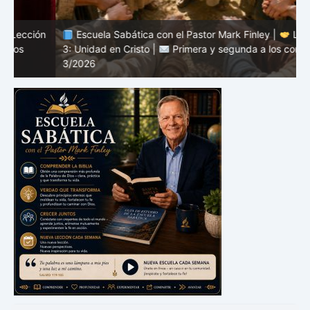
n
Escuela Sabática con el Pastor Mark Finley |
Lección
3: Unidad en Cristo |
Primera y segunda a los corintios |
2
3/2026
c