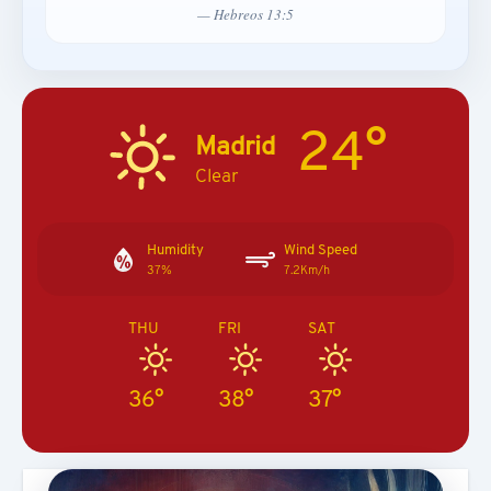
— Hebreos 13:5
24°
Madrid
Clear
Humidity
Wind Speed
37%
7.2Km/h
THU
FRI
SAT
36°
38°
37°