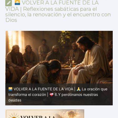
VOLVER A LA FUENTE DE LA
VIDA | Reflexiones sabáticas para el
silencio, la renovación y el encuentro con
Dios
VOLVER A LA FUENTE DE LA VIDA |
La oración que
transforma el corazón |
6.Y perdónanos nuestras
t
deudas
c