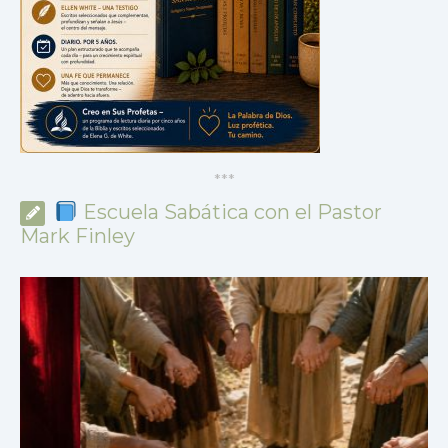
*
*
*
Escuela Sabática con el Pastor
Mark Finley