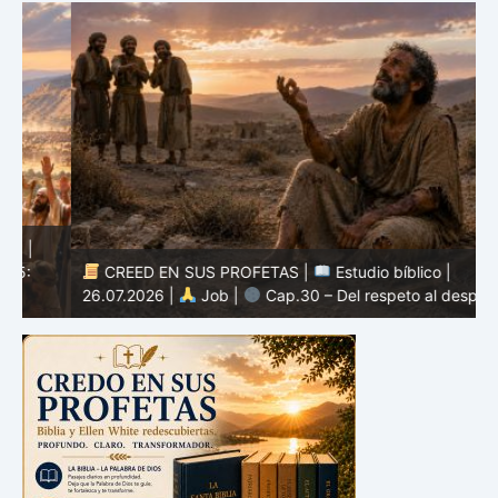
CREED EN SUS PROFETAS |
Estudio bíblico |
2
26.07.2026 |
Job |
Cap.30 – Del respeto al desprecio
m