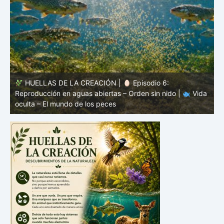
HUELLAS DE LA CREACIÓN |
Episodio 5: Protección
a
sin coraza – Camuflaje, color y forma |
Vida oculta – El
v
mundo de los peces
V