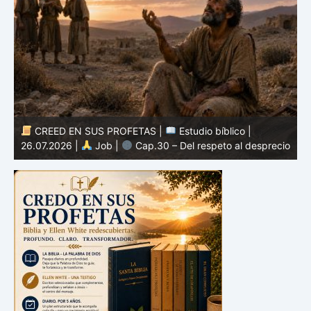
CREED EN SUS PROFETAS |
Estudio bíblico |
25.07.2026 |
Job |
Cap.29 – El recuerdo de tiempos
io
mejores
2