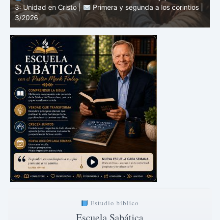
|
2: El mensaje de la cruz |
Primera y segunda a los
1
corintios | 3/2026
a
Estudio bíblico
Escuela Sabática