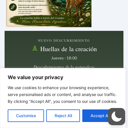
NUEVO DESCUBRIMIENTO
Huellas de la creación
Jueves · 18:00
Descubrimientos de la naturaleza
We value your privacy
Próxima publicación en
We use cookies to enhance your browsing experience,
5 días · 12 h · 5 min
serve personalised ads or content, and analyse our traffic.
By clicking "Accept All", you consent to our use of cookies.
En los detalles más pequeños
C
F
P
W
T
R
M
T
T
V
suelen encontrarse las pistas más profundas.
o
a
i
h
u
e
e
e
w
i
Customise
Reject All
Accept All
p
c
n
a
m
d
s
l
i
b
r
*
*
*
C
y
e
t
t
b
d
s
e
t
e
o
L
b
e
s
l
i
e
g
t
r