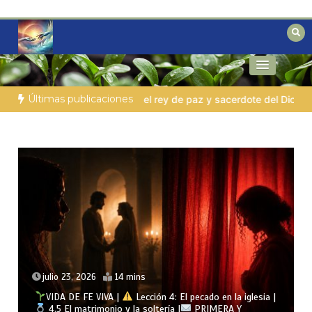
Saltar
al
contenido
Reflexiones bíblicas para personas en
Fe para Hoy
búsqueda
Últimas publicaciones
ote del Dios Altísimo
LA PERSONA BÍBLICA DEL DÍA | 03.08.2
julio 22, 2026
13 mins
l pecado en la iglesia |
VIDA DE FE VIVA |
Lección 4: El pe
PRIMERA Y
4.4 El antídoto contra la inmoralida