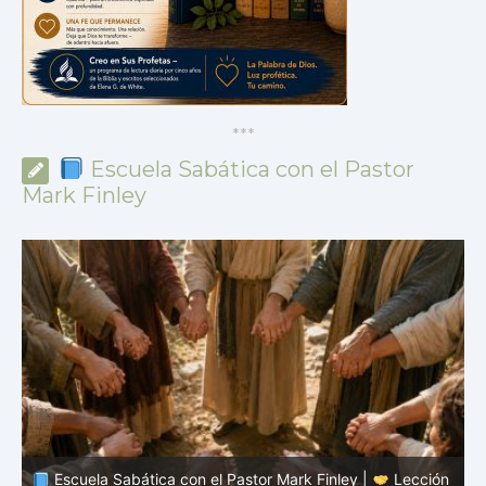
*
*
*
Escuela Sabática con el Pastor
Mark Finley
n
Escuela Sabática con el Pastor Mark Finley |
Lección