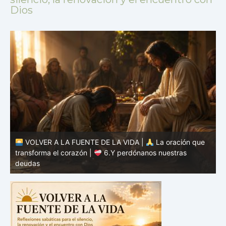
Dios
VOLVER A LA FUENTE DE LA VIDA |
La oración que
transforma el corazón |
5.Danos hoy nuestro pan de
cada día
t