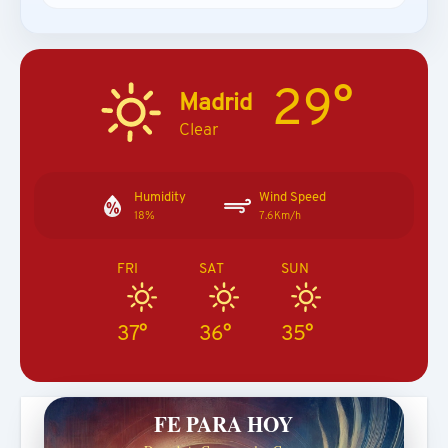
29°
Madrid
Clear
Humidity
Wind Speed
18%
7.6Km/h
FRI
SAT
SUN
37°
36°
35°
FE PARA HOY