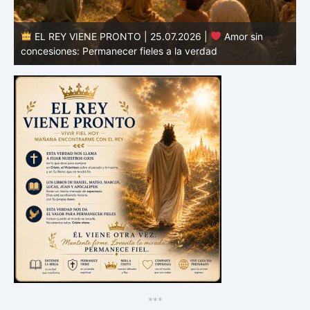
EL REY VIENE PRONTO | 24.07.2026 |
Valor para
defender la verdad: Permanecer fieles en tiempos de
confusión
E
*
*
*