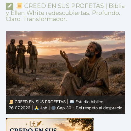
CREED EN SUS PROFETAS | Biblia
y Ellen White redescubiertas. Profundo.
Claro. Transformador.
CREED EN SUS PROFETAS |
Estudio bíblico |
25.07.2026 |
Job |
Cap.29 – El recuerdo de tiempos
io
mejores
2