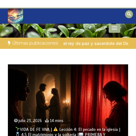
Saltar
al
contenido
Reflexiones bíblicas para personas en
Fe para Hoy
búsqueda
Últimas publicaciones
rdote del Dios Altísimo
LA PERSONA BÍBLICA DEL DÍA | 03.08
julio 22, 2026
13 mins
VIDA DE FE VIVA |
Lección 4: El pecado en la iglesia |
4.4 El antídoto contra la inmoralidad sexual |