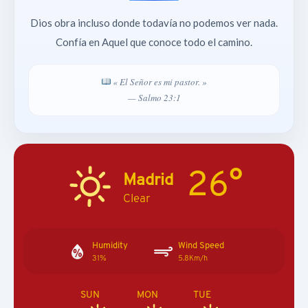
Dios obra incluso donde todavía no podemos ver nada.
Confía en Aquel que conoce todo el camino.
« El Señor es mi pastor. »
— Salmo 23:1
26°
Madrid
Clear
Humidity
Wind Speed
31%
5.8Km/h
SUN
MON
TUE