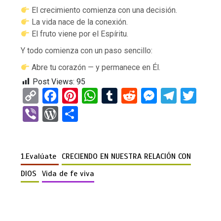
El crecimiento comienza con una decisión.
La vida nace de la conexión.
El fruto viene por el Espíritu.
Y todo comienza con un paso sencillo:
Abre tu corazón — y permanece en Él.
Post Views:
95
C
F
Pi
W
T
R
M
T
T
o
a
nt
h
u
e
es
el
wi
Vi
W
C
py
ce
er
at
m
d
se
e
tt
b
or
o
Li
b
es
s
bl
di
n
gr
er
er
d
m
n
o
t
A
r
t
g
a
1.Evalúate
CRECIENDO EN NUESTRA RELACIÓN CON
Pr
p
k
o
p
er
m
es
ar
DIOS
Vida de fe viva
k
p
s
tir