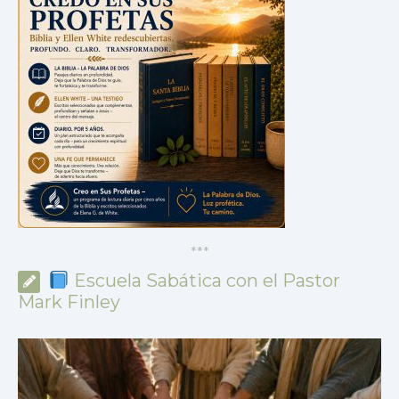
*
*
*
Escuela Sabática con el Pastor
Mark Finley