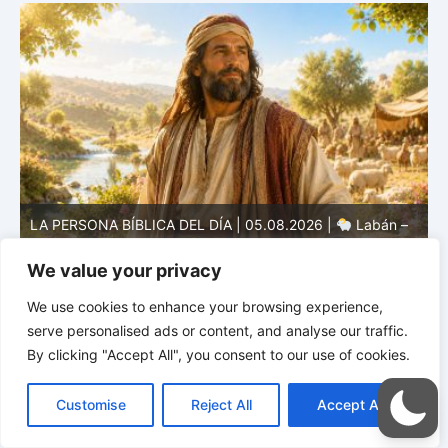
e
LA PERSONA BÍBLICA DEL DÍA | 04.08.2026 |
Melquisedec – el rey de paz y sacerdote del Dios Altísimo
e
We value your privacy
We use cookies to enhance your browsing experience,
serve personalised ads or content, and analyse our traffic.
By clicking "Accept All", you consent to our use of cookies.
C
F
P
W
T
R
M
T
T
V
o
a
i
h
u
e
e
e
w
i
Customise
Reject All
Accept All
p
c
n
a
m
d
s
l
i
b
r
C
y
e
t
t
b
d
s
e
t
e
o
L
b
e
s
l
i
e
g
t
r