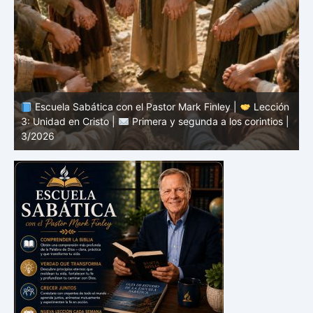
n
Escuela Sabática con el Pastor Mark Finley |
Lección
|
2: El mensaje de la cruz |
Primera y segunda a los
1
corintios | 3/2026
a