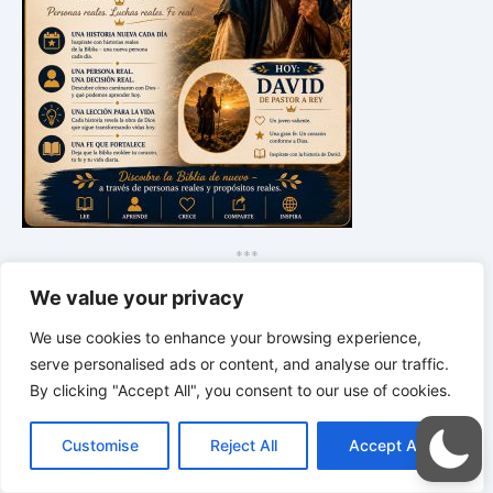
*
*
*
LA SABIDURÍA DE DIOS PARA
We value your privacy
TU VIDA COTIDIANA | Palabras para la
vida, orientación para las decisiones y
We use cookies to enhance your browsing experience,
un corazón guiado por Dios
serve personalised ads or content, and analyse our traffic.
By clicking "Accept All", you consent to our use of cookies.
C
F
P
W
T
R
M
T
T
V
o
a
i
h
u
e
e
e
w
i
Customise
Reject All
Accept All
p
c
n
a
m
d
s
l
i
b
r
C
y
e
t
t
b
d
s
e
t
e
o
L
b
e
s
l
i
e
g
t
r