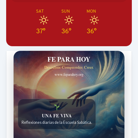
SAT
SUN
MON
37°
36°
36°
FE PARA HOY
Descubrir. Comprender. Creer.
www.feparahoy.org
UNA FE VIVA
Reflexiones diarias de la Escuela Sabática.