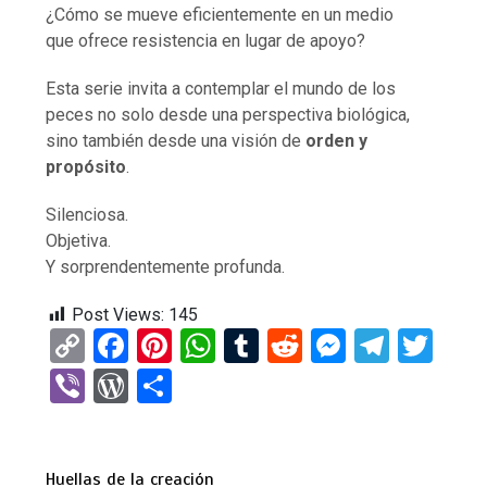
¿Cómo se mueve eficientemente en un medio
que ofrece resistencia en lugar de apoyo?
Esta serie invita a contemplar el mundo de los
peces no solo desde una perspectiva biológica,
sino también desde una visión de
orden y
propósito
.
Silenciosa.
Objetiva.
Y sorprendentemente profunda.
Post Views:
145
C
F
Pi
W
T
R
M
T
T
o
a
nt
h
u
e
es
el
wi
Vi
W
C
py
ce
er
at
m
d
se
e
tt
b
or
o
Li
b
es
s
bl
di
n
gr
er
er
d
m
n
o
t
A
r
t
g
a
Huellas de la creación