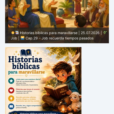
Historias bíblicas para maravillarse | 25.07.2026 |
Job |
Cap.29 – Job recuerda tiempos pasados
J