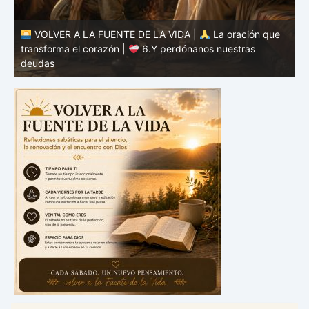
VOLVER A LA FUENTE DE LA VIDA |
La oración que
transforma el corazón |
6.Y perdónanos nuestras
t
deudas
c