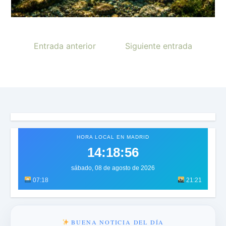
Entrada anterior
Siguiente entrada
HORA LOCAL EN MADRID
14:18:59
sábado, 08 de agosto de 2026
07:18
21:21
BUENA NOTICIA DEL DÍA