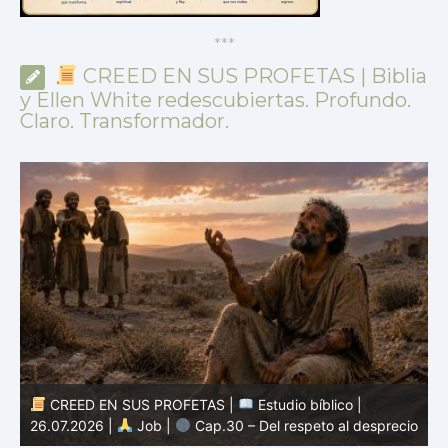
*
*
*
CREED EN SUS PROFETAS | Biblia
y Ellen White redescubiertas. Profundo.
Claro. Transformador.
CREED EN SUS PROFETAS |
Estudio bíblico |
2
26.07.2026 |
Job |
Cap.30 – Del respeto al desprecio
m