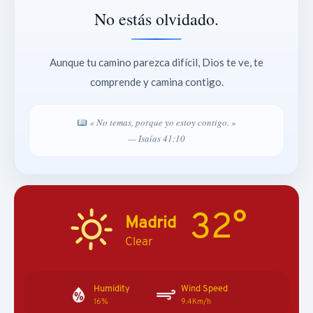
No estás olvidado.
Aunque tu camino parezca difícil, Dios te ve, te
comprende y camina contigo.
« No temas, porque yo estoy contigo. »
— Isaías 41:10
32°
Madrid
Clear
Humidity
Wind Speed
16%
9.4Km/h