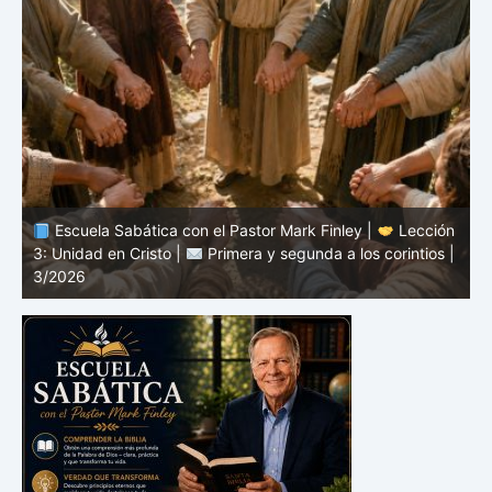
n
Escuela Sabática con el Pastor Mark Finley |
Lección
3: Unidad en Cristo |
Primera y segunda a los corintios |
2
3/2026
c