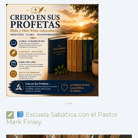
*
*
*
Escuela Sabática con el Pastor
Mark Finley