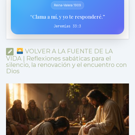
Reina-Valera 1909
“Clama a mí, y yo te responderé.”
Jeremías 33:3
VOLVER A LA FUENTE DE LA
VIDA | Reflexiones sabáticas para el
silencio, la renovación y el encuentro con
Dios