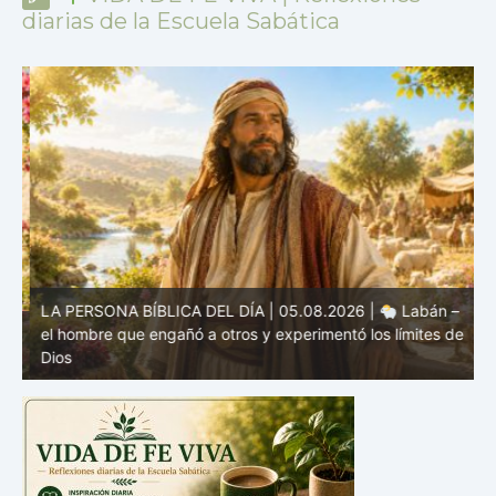
diarias de la Escuela Sabática
LA PERSONA BÍBLICA DEL DÍA | 05.08.2026 |
Labán –
a
el hombre que engañó a otros y experimentó los límites de
L
Dios
M