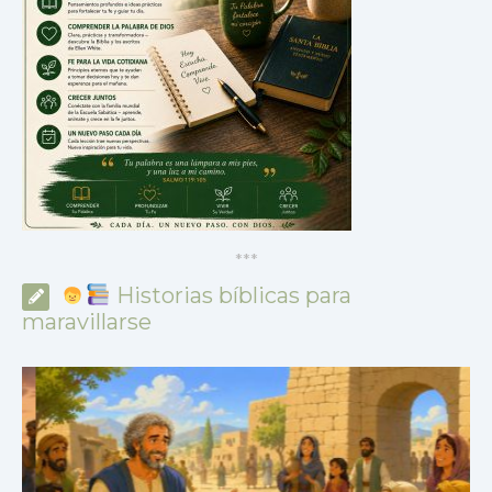
*
*
*
Historias bíblicas para
maravillarse