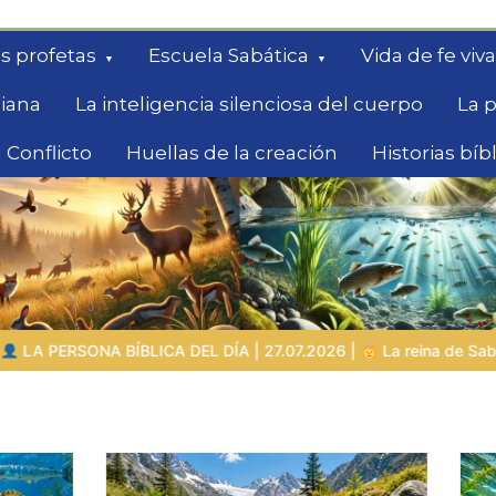
s profetas
Escuela Sabática
Vida de fe viva
diana
La inteligencia silenciosa del cuerpo
La p
 Conflicto
Huellas de la creación
Historias bíb
queda
7.07.2026 |
La reina de Sabá – la buscadora con grandes pregun