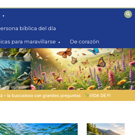
ersona bíblica del día
licas para maravillarse
De corazón
tas
VIDA DE FE VIVA |
Lección 5: «Todo para la gloria de Dio