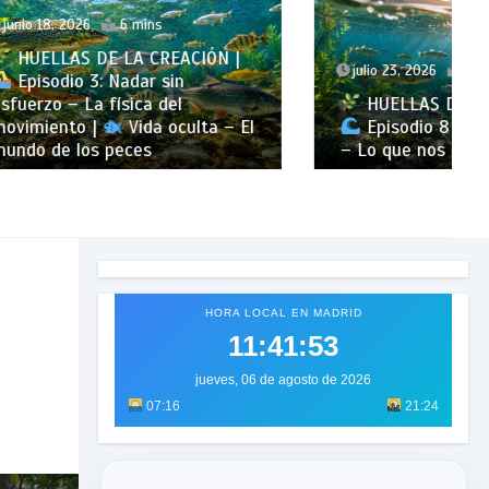
CIÓN |
julio 23, 2026
6 mins
HUELLAS DE LA CREACIÓN |
lta – El
Episodio 8 – Vida en lo oculto
– Lo que nos enseñan los peces
HORA LOCAL EN MADRID
11:41:55
jueves, 06 de agosto de 2026
07:16
21:24