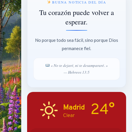
BUENA NOTICIA DEL DÍA
Tu corazón puede volver a
esperar.
No porque todo sea fácil, sino porque Dios
permanece fiel.
« No te dejaré, ni te desampararé. »
— Hebreos 13:5
24°
Madrid
Clear