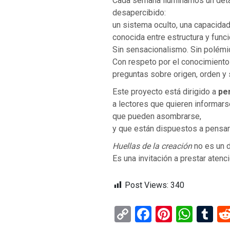
Cada semana iluminamos un deta
desapercibido:
un sistema oculto, una capacida
conocida entre estructura y funci
Sin sensacionalismo. Sin polémi
Con respeto por el conocimiento c
VOLVER A LA F
preguntas sobre origen, orden y 
VOLVER A LA FUENTE DE LA VIDA |
oración que transf
ntroducción
dejes caer en tent
Este proyecto está dirigido a
pe
a lectores que quieren informars
que pueden asombrarse,
y que están dispuestos a pensar 
Huellas de la creación
no es un 
Es una invitación a prestar atenci
Post Views:
340
C
F
Pi
W
T