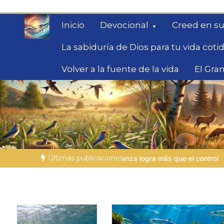
Saltar
al
Inicio
Devocional
Creed en su
contenido
La sabiduría de Dios para tu vida coti
Volver a la fuente de la vida
El Gran
Fe para Hoy
Reflexiones bíblicas para personas en bús
Últimas publicaciones
anza logra más que el control
LA PERSONA BÍBLICA DEL DÍA | 2