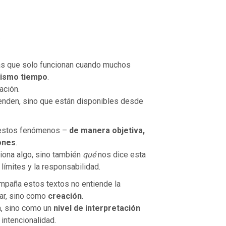
.
as que solo funcionan cuando muchos
mismo tiempo
.
ación.
nden, sino que están disponibles desde
 estos fenómenos –
de manera objetiva,
ones
.
iona algo, sino también
qué
nos dice esta
 límites y la responsabilidad.
ompaña estos textos no entiende la
ar, sino como
creación
.
a, sino como un
nivel de interpretación
 intencionalidad.