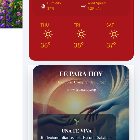
Humidity
Wind Speed
37%
7.2Km/h
THU
FRI
SAT
36°
38°
37°
FE PARA HOY
Descubrir. Comprender. Creer.
www.feparahoy.org
UNA FE VIVA
Reflexiones diarias de la Escuela Sabática.