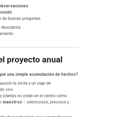
observaciones
.
nsión
.
o de buenas preguntas.
 descubrirá:
amiento.
el proyecto anual
 que una simple acumulación de hechos?
reación
te invita a un viaje de
do vivo.
y plantas no están en el centro como
mo
maestros
– silenciosos, precisos y