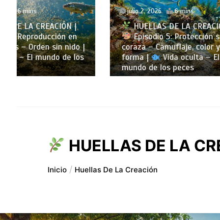
julio 2, 2026
6 mins
junio 2
HUELLAS DE LA CREACIÓN |
HUEL
Episodio 5: Protección sin
Episo
coraza – Camuflaje, color y
Vida si
forma |
Vida oculta – El
corpora
mundo de los peces
oculta 
HUELLAS DE LA CRE
Inicio
Huellas De La Creación