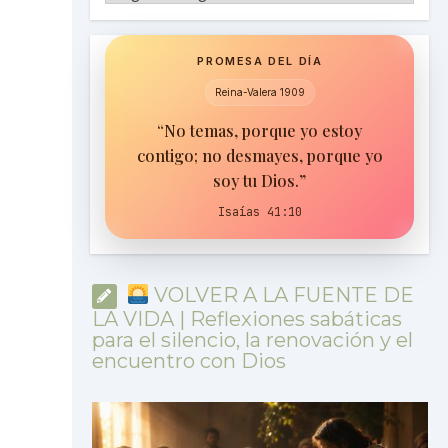
PROMESA DEL DÍA
Reina-Valera 1909
“No temas, porque yo estoy
contigo; no desmayes, porque yo
soy tu Dios.”
Isaías 41:10
VOLVER A LA FUENTE DE
LA VIDA | Reflexiones sabáticas
para el silencio, la renovación y el
encuentro con Dios