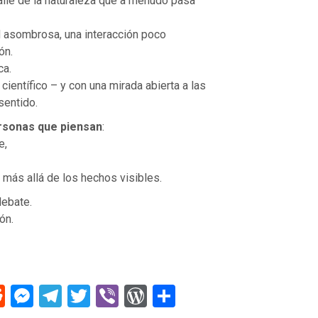
lle de la naturaleza que a menudo pasa
d asombrosa, una interacción poco
ón.
ca.
VOLVER A LA FUENTE DE LA VI
ientífico – y con una mirada abierta a las
UENTE DE LA VIDA |
La
oración que transforma el corazón 
sentido.
orma el corazón |
8.No nos
también nosotros perdonamos a nu
ación
deudores
rsonas que piensan
:
e,
más allá de los hechos visibles.
debate.
ón.
R
M
T
T
Vi
W
C