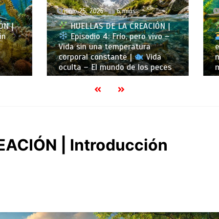
5, 2026
6 mins
junio 18, 2026
6 mins
LAS DE LA CREACIÓN |
HUELLAS DE LA CREA
dio 4: Frío, pero vivo –
Episodio 3: Nadar sin
n una temperatura
esfuerzo – La física del
l constante |
Vida
movimiento |
Vida ocu
– El mundo de los peces
mundo de los peces
ACIÓN | Introducción