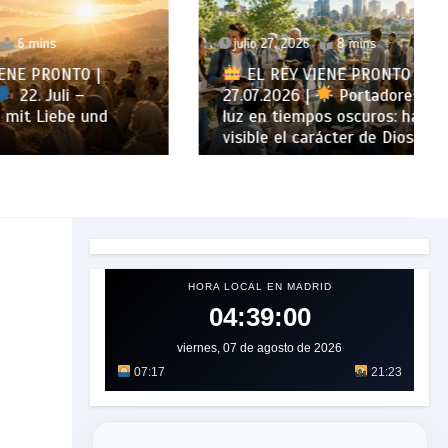
julio 27, 2026
8 mins
 |
EL REY VIENE PRONTO |
27.07.2026 |
Portadores de
und
luz en tiempos oscuros: hacer
visible el carácter de Dios
HORA LOCAL EN MADRID
04:39:01
viernes, 07 de agosto de 2026
07:17
21:23