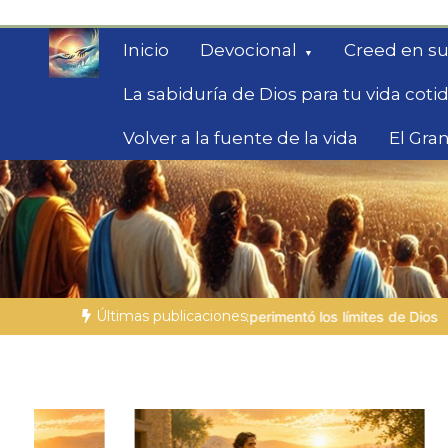
Saltar
al
Inicio
Devocional
Creed en su
contenido
La sabiduría de Dios para tu vida coti
Volver a la fuente de la vida
El Gran
Fe para Hoy
Reflexiones bíblicas para personas en bús
Últimas publicaciones
perimentó los límites de Dios
LA PERSONA BÍBLICA DEL DÍA | 04