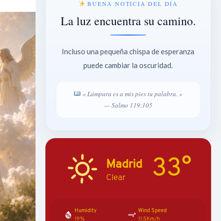
BUENA NOTICIA DEL DÍA
La luz encuentra su camino.
Incluso una pequeña chispa de esperanza
puede cambiar la oscuridad.
« Lámpara es a mis pies tu palabra. »
— Salmo 119:105
33°
Madrid
Clear
Humidity
Wind Speed
19%
11.5Km/h