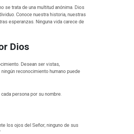
 no se trata de una multitud anónima. Dios
VOLVER A LA FUENTE DE LA VI
ividuo. Conoce nuestra historia, nuestras
UENTE DE LA VIDA |
La
oración que transforma el corazón 
stras esperanzas. Ninguna vida carece de
orma el corazón |
8.No nos
también nosotros perdonamos a nu
ación
deudores
or Dios
imiento. Desean ser vistas,
o ningún reconocimiento humano puede
.
a cada persona por su nombre.
te los ojos del Señor; ninguno de sus
”