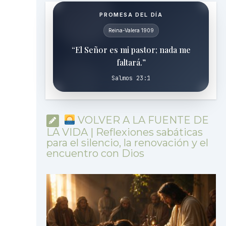
PROMESA DEL DÍA
Reina-Valera 1909
“El Señor es mi pastor; nada me
faltará.”
Salmos 23:1
VOLVER A LA FUENTE DE
LA VIDA | Reflexiones sabáticas
para el silencio, la renovación y el
encuentro con Dios