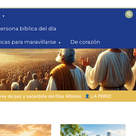
ersona bíblica del día
licas para maravillarse
De corazón
simo
LA PERSONA BÍBLICA DEL DÍA | 03.08.2026 |
Set – el h