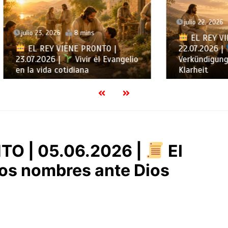
julio 22, 2026
6 mins
, 2026
8 mins
EL REY VIENE PRONTO
EY VIENE PRONTO |
22.07.2026 |
22. Juli –
026 |
Vivir el Evangelio
Verkündigung mit Liebe 
ida cotidiana
Klarheit
TO | 05.06.2026 |
El
tros nombres ante Dios