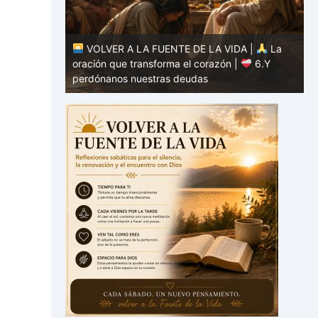
DA |
La
|
7.Como
VOLVER A LA FUENTE DE LA VIDA |
La
estros
oración que transforma el corazón |
6.Y
o
perdónanos nuestras deudas
h