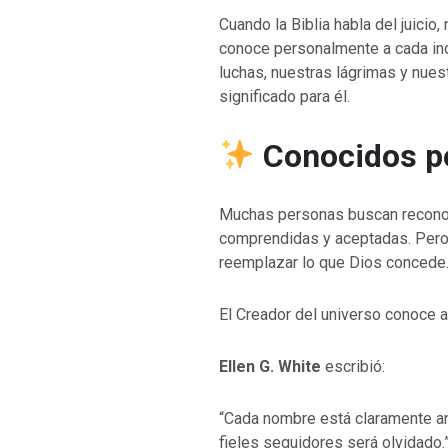
Cuando la Biblia habla del juicio,
conoce personalmente a cada ind
VOLVER A LA F
luchas, nuestras lágrimas y nue
VOLVER A LA FUENTE DE LA VIDA |
oración que transf
significado para él.
ntroducción
dejes caer en tent
Conocidos p
Muchas personas buscan reconoc
comprendidas y aceptadas. Per
reemplazar lo que Dios concede
El Creador del universo conoce 
Ellen G. White
escribió:
“Cada nombre está claramente an
fieles seguidores será olvidado.