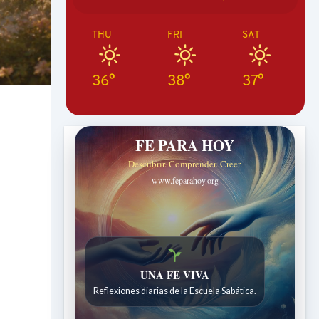
THU
FRI
SAT
36°
38°
37°
FE PARA HOY
Descubrir. Comprender. Creer.
www.feparahoy.org
UNA FE VIVA
Reflexiones diarias de la Escuela Sabática.