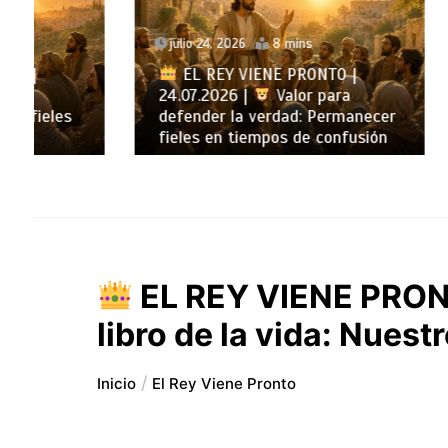
julio 24, 2026
8 mins
julio 23
EL REY VIENE PRONTO |
24.07.2026 |
Valor para
EL R
defender la verdad: Permanecer
23.07.2
fieles en tiempos de confusión
en la v
EL REY VIENE PRON
libro de la vida: Nues
Inicio
El Rey Viene Pronto