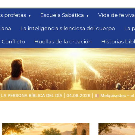
s profetas
Escuela Sabática
Vida de fe viva
diana
La inteligencia silenciosa del cuerpo
La p
 Conflicto
Huellas de la creación
Historias bíb
queda
.08.2026 |
Melquisedec – el rey de paz y sacerdote del Dios Altí