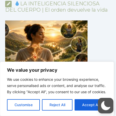
LA INTELIGENCIA SILENCIOSA
DEL CUERPO | El orden devuelve la vida
We value your privacy
We use cookies to enhance your browsing experience,
LA INTELIGENCIA SILENCIOSA DEL CUERPO |
4.6
serve personalised ads or content, and analyse our traffic.
Por qué la sencillez suele ser más eficaz que la variedad
P
By clicking "Accept All", you consent to our use of cookies.
C
F
P
W
T
R
M
T
T
V
o
a
i
h
u
e
e
e
w
i
Customise
Reject All
Accept All
p
c
n
a
m
d
s
l
i
b
r
C
y
e
t
t
b
d
s
e
t
e
o
L
b
e
s
l
i
e
g
t
r