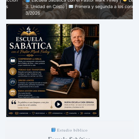
3: Unidad en Cristo |
Primera y segunda a los corintios |
2
3/2026
c
Estudio bíblico