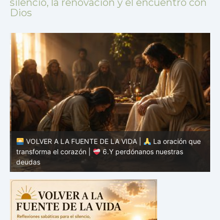
silencio, la renovación y el encuentro con
Dios
VOLVER A LA FUENTE DE LA VIDA |
La oración que
transforma el corazón |
6.Y perdónanos nuestras
t
deudas
c