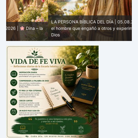
LA PERSONA BÍBLICA DEL DÍA | 05.08.2026 |
Labán –
a
el hombre que engañó a otros y experimentó los límites de
L
Dios
M