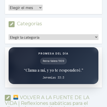
Archivos
Categorías
Categorías
PROMESA DEL DÍA
Reina-Valera 1909
“Clama a mí, y yo te responderé.”
Jeremías 33:3
VOLVER A LA FUENTE DE LA
VIDA | Reflexiones sabáticas para el