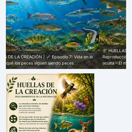
HUELLAS DE LA CREACIÓN |
Episodio 6:
Reproducción en aguas abiertas – Orden sin nido |
Vida
s
oculta – El mundo de los peces
m