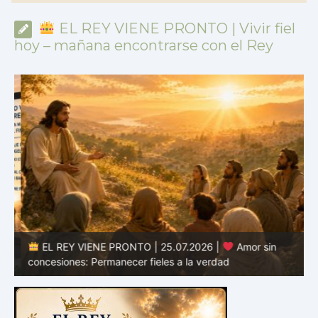
EL REY VIENE PRONTO | Vivir fiel
hoy – mañana encontrarse con el Rey
EL REY VIENE PRONTO | 25.07.2026 |
Amor sin
d
concesiones: Permanecer fieles a la verdad
c