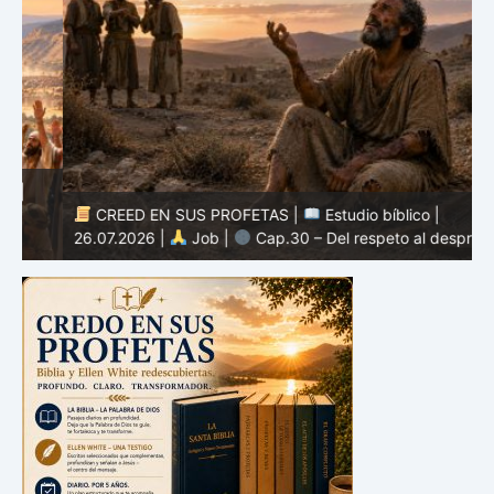
CREED EN SUS PROFETAS |
Estudio bíblico |
2
26.07.2026 |
Job |
Cap.30 – Del respeto al desprecio
m