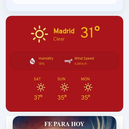
31°
Madrid
Clear
Humidity
Wind Speed
18%
6.8Km/h
SAT
SUN
MON
37°
35°
35°
FE PARA HOY