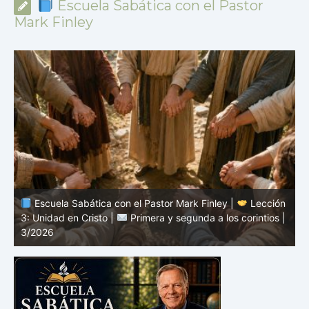
Escuela Sabática con el Pastor
Mark Finley
n
Escuela Sabática con el Pastor Mark Finley |
Lección
|
2: El mensaje de la cruz |
Primera y segunda a los
1
corintios | 3/2026
a