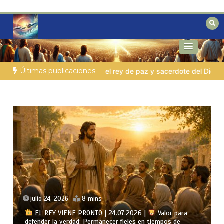
Saltar
al
contenido
Reflexiones bíblicas para personas en
Fe para Hoy
búsqueda
Últimas publicaciones
e del Dios Altísimo
LA PERSONA BÍBLICA DEL DÍA | 03.08.202
julio 23, 2026
8 mins
EL REY VIENE PRONTO | 23.07.2026 |
Vivir el