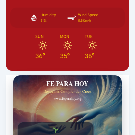
Humidity
Wind Speed
31%
5.8Km/h
SUN
MON
TUE
36°
35°
36°
FE PARA HOY
Descubrir. Comprender. Creer.
www.feparahoy.org