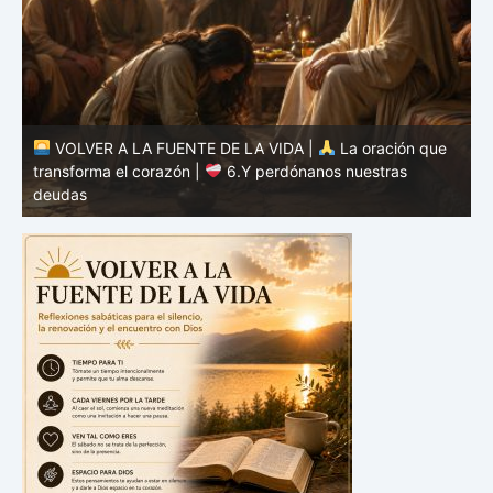
VOLVER A LA FUENTE DE LA VIDA |
La oración que
transforma el corazón |
5.Danos hoy nuestro pan de
cada día
t