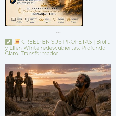
*
*
*
CREED EN SUS PROFETAS | Biblia
y Ellen White redescubiertas. Profundo.
Claro. Transformador.