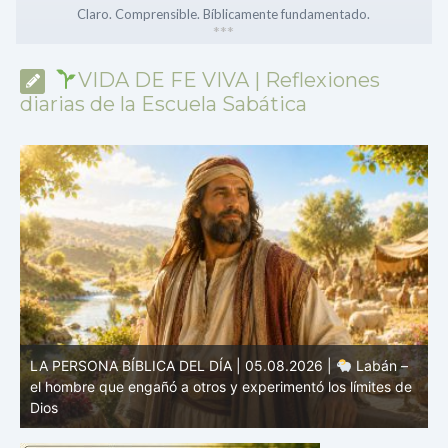
Claro. Comprensible. Bíblicamente fundamentado.
*
*
*
VIDA DE FE VIVA | Reflexiones
diarias de la Escuela Sabática
e
LA PERSONA BÍBLICA DEL DÍA | 04.08.2026 |
Melquisedec – el rey de paz y sacerdote del Dios Altísimo
e