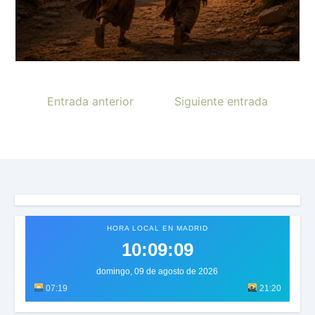
Entrada anterior
Siguiente entrada
HORA LOCAL EN MADRID
10:09:12
domingo, 09 de agosto de 2026
07:19
21:20