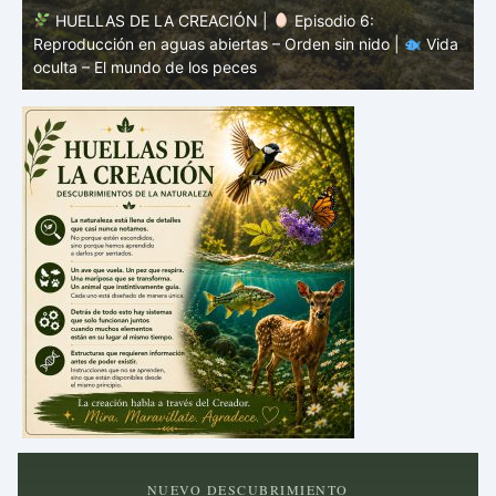
HUELLAS DE LA CREACIÓN |
Episodio 5: Prote
do |
Vida
sin coraza – Camuflaje, color y forma |
Vida oculta 
mundo de los peces
NUEVO DESCUBRIMIENTO