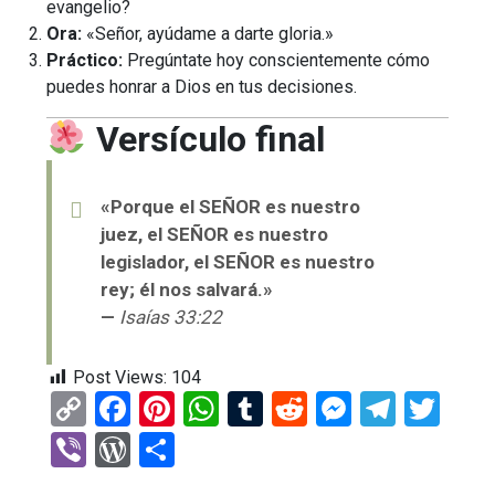
evangelio?
Ora:
«Señor, ayúdame a darte gloria.»
Práctico:
Pregúntate hoy conscientemente cómo
puedes honrar a Dios en tus decisiones.
Versículo final
«Porque el SEÑOR es nuestro
juez, el SEÑOR es nuestro
legislador, el SEÑOR es nuestro
rey; él nos salvará.»
—
Isaías 33:22
Post Views:
104
C
F
Pi
W
T
R
M
T
T
o
a
nt
h
u
e
es
el
wi
Vi
W
C
py
ce
er
at
m
d
se
e
tt
b
or
o