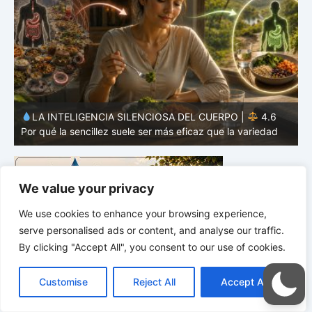
O |
4.6
LA INTELIGENCIA SILENCIOSA DEL CUERPO |
a variedad
Por qué tu microbioma también interviene en las deci
We value your privacy
We use cookies to enhance your browsing experience,
serve personalised ads or content, and analyse our traffic.
By clicking "Accept All", you consent to our use of cookies.
C
F
P
W
T
R
M
T
T
V
o
a
i
h
u
e
e
e
w
i
Customise
Reject All
Accept All
p
c
n
a
m
d
s
l
i
b
r
C
y
e
t
t
b
d
s
e
t
e
o
L
b
e
s
l
i
e
g
t
r