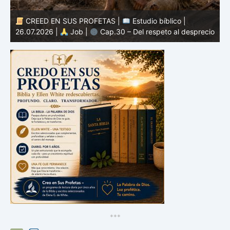
CREED EN SUS PROFETAS |
Estudio bíblico |
25.07.2026 |
Job |
Cap.29 – El recuerdo de tiempos
io
mejores
2
*
*
*