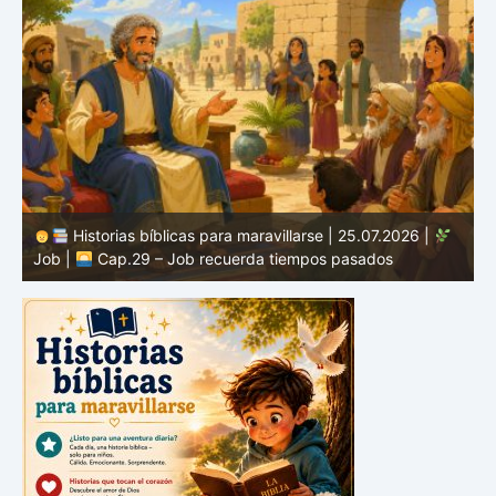
Historias bíblicas para maravillarse | 24.07.2026 |
Job |
Cap.28 – Job busca la verdadera sabiduría
J