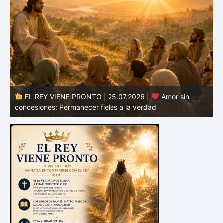
EL REY VIENE PRONTO | 24.07.2026 |
Valor para
defender la verdad: Permanecer fieles en tiempos de
confusión
E