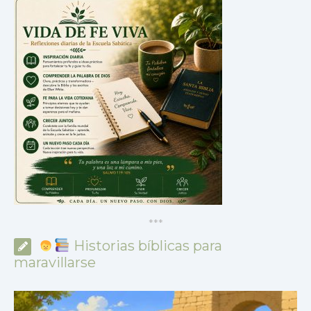
*
*
*
Historias bíblicas para
maravillarse