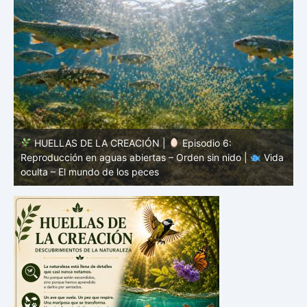
HUELLAS DE LA CREACIÓN |
Episodio 5: Protección
a
sin coraza – Camuflaje, color y forma |
Vida oculta – El
v
mundo de los peces
V