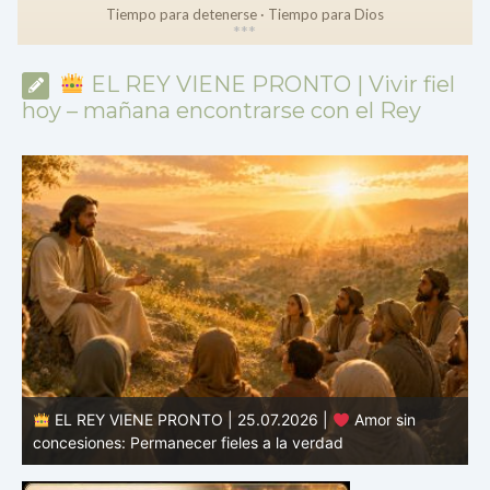
Tiempo para detenerse · Tiempo para Dios
*
*
*
EL REY VIENE PRONTO | Vivir fiel
hoy – mañana encontrarse con el Rey
EL REY VIENE PRONTO | 24.07.2026 |
Valor para
defender la verdad: Permanecer fieles en tiempos de
confusión
E