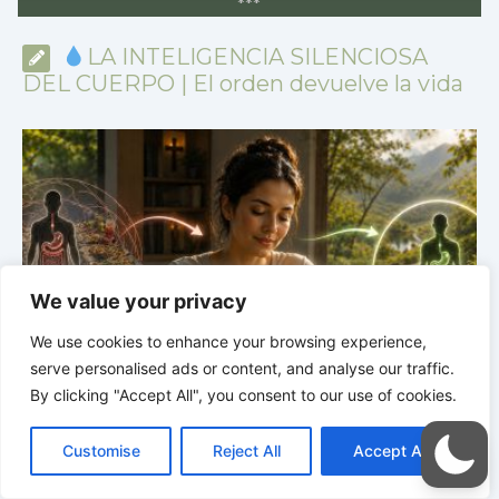
*
*
*
LA INTELIGENCIA SILENCIOSA
DEL CUERPO | El orden devuelve la vida
We value your privacy
We use cookies to enhance your browsing experience,
serve personalised ads or content, and analyse our traffic.
By clicking "Accept All", you consent to our use of cookies.
LA INTELIGENCIA SILENCIOSA DEL CUERPO |
4.5
C
F
P
W
T
R
M
T
T
V
Por qué tu microbioma también interviene en las decisiones
P
o
a
i
h
u
e
e
e
w
i
Customise
Reject All
Accept All
p
c
n
a
m
d
s
l
i
b
r
C
y
e
t
t
b
d
s
e
t
e
o
L
b
e
s
l
i
e
g
t
r