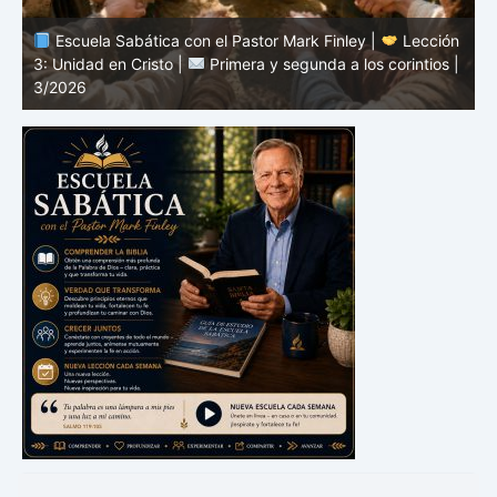
n
Escuela Sabática con el Pastor Mark Finley |
Lección
|
2: El mensaje de la cruz |
Primera y segunda a los
1
corintios | 3/2026
a