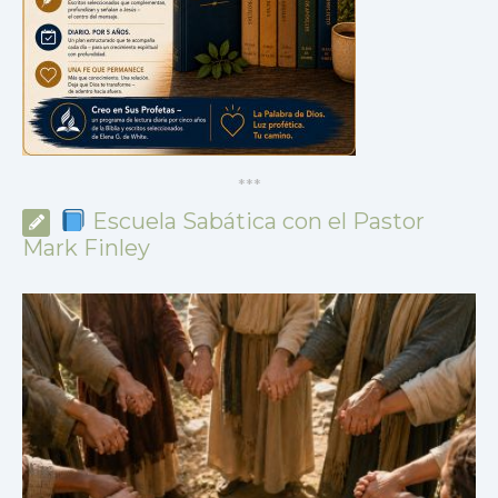
*
*
*
Escuela Sabática con el Pastor
Mark Finley