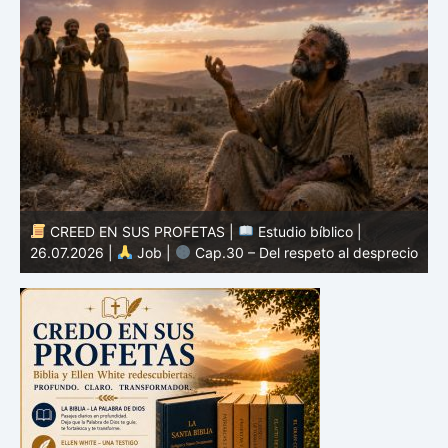
CREED EN SUS PROFETAS |
Estudio bíblico |
25.07.2026 |
Job |
Cap.29 – El recuerdo de tiempos
io
mejores
2