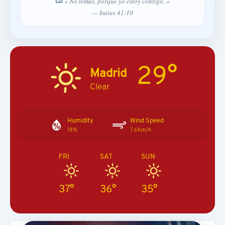
« No temas, porque yo estoy contigo. »
— Isaías 41:10
29°
Madrid
Clear
Humidity
Wind Speed
18%
7.6Km/h
FRI
SAT
SUN
37°
36°
35°