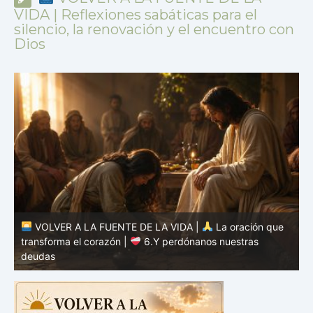
VIDA | Reflexiones sabáticas para el
silencio, la renovación y el encuentro con
Dios
VOLVER A LA FUENTE DE LA VIDA |
La oración que
transforma el corazón |
5.Danos hoy nuestro pan de
cada día
t