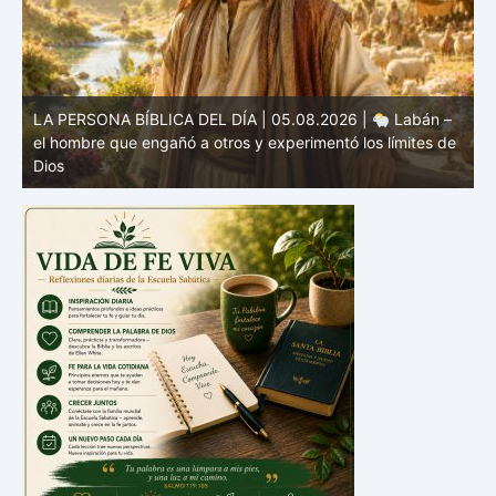
e
LA PERSONA BÍBLICA DEL DÍA | 04.08.2026 |
Melquisedec – el rey de paz y sacerdote del Dios Altísimo
e