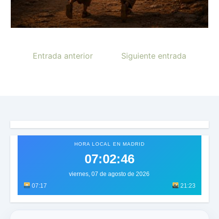
Entrada anterior
Siguiente entrada
HORA LOCAL EN MADRID
07:02:48
viernes, 07 de agosto de 2026
07:17
21:23