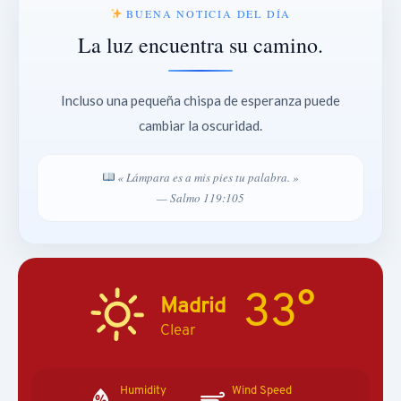
BUENA NOTICIA DEL DÍA
La luz encuentra su camino.
Incluso una pequeña chispa de esperanza puede
cambiar la oscuridad.
« Lámpara es a mis pies tu palabra. »
— Salmo 119:105
33°
Madrid
Clear
Humidity
Wind Speed