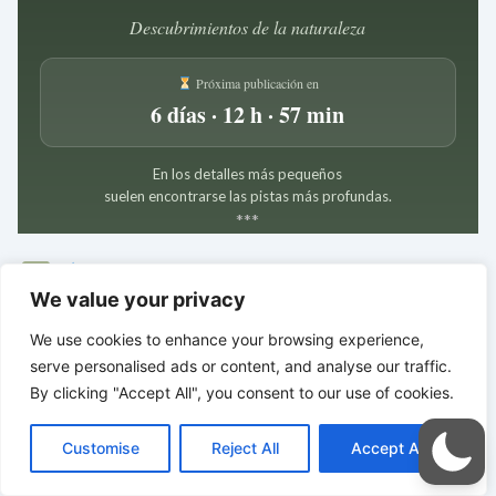
Descubrimientos de la naturaleza
Próxima publicación en
6 días · 12 h · 57 min
En los detalles más pequeños
suelen encontrarse las pistas más profundas.
*
*
*
LA INTELIGENCIA SILENCIOSA
DEL CUERPO | El orden devuelve la vida
We value your privacy
We use cookies to enhance your browsing experience,
serve personalised ads or content, and analyse our traffic.
By clicking "Accept All", you consent to our use of cookies.
C
F
P
W
T
R
M
T
T
V
o
a
i
h
u
e
e
e
w
i
Customise
Reject All
Accept All
p
c
n
a
m
d
s
l
i
b
r
C
y
e
t
t
b
d
s
e
t
e
o
L
b
e
s
l
i
e
g
t
r