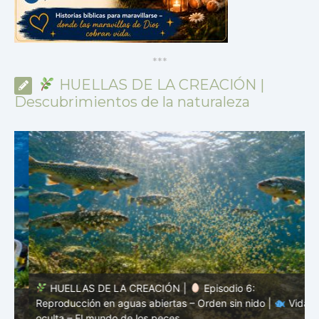
*
*
*
HUELLAS DE LA CREACIÓN |
Descubrimientos de la naturaleza
HUELLAS DE LA CREACIÓN |
Episodio 6:
Reproducción en aguas abiertas – Orden sin nido |
Vida
s
oculta – El mundo de los peces
m