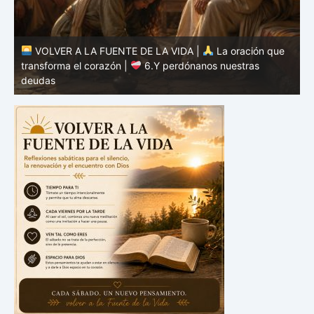
VOLVER A LA FUENTE DE LA VIDA |
La oración que
transforma el corazón |
6.Y perdónanos nuestras
t
deudas
c