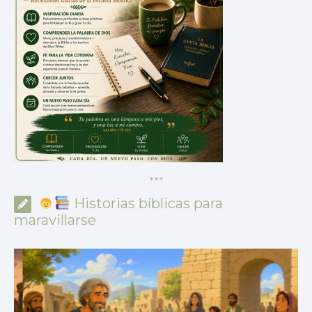
*
*
*
Historias bíblicas para
maravillarse