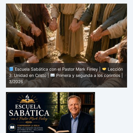
n
Escuela Sabática con el Pastor Mark Finley |
Lección
3: Unidad en Cristo |
Primera y segunda a los corintios |
2
3/2026
c