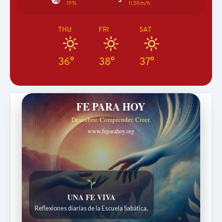
19%
11.5Km/h
THU
FRI
SAT
36°
38°
37°
FE PARA HOY
Descubrir. Comprender. Creer.
www.feparahoy.org
UNA FE VIVA
Reflexiones diarias de la Escuela Sabática.