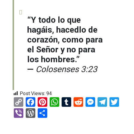
“Y todo lo que
hagáis, hacedlo de
corazón, como para
el Señor y no para
los hombres.”
—
Colosenses 3:23
Post Views:
94
C
F
Pi
W
T
R
M
T
T
o
a
nt
h
u
e
es
el
wi
Vi
W
C
py
ce
er
at
m
d
se
e
tt
b
or
o
Li
b
es
s
bl
di
n
gr
er
er
d
m