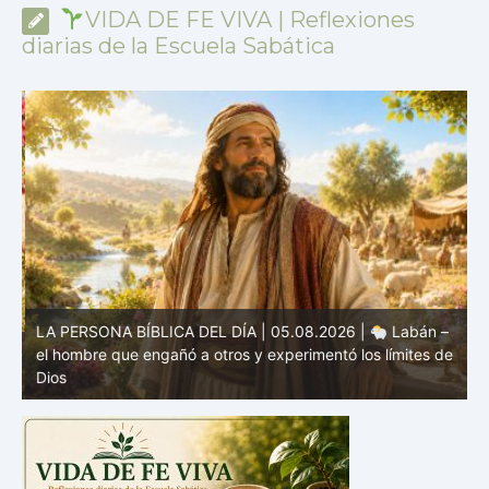
VIDA DE FE VIVA | Reflexiones
diarias de la Escuela Sabática
LA PERSONA BÍBLICA DEL DÍA | 05.08.2026 |
Labán –
a
el hombre que engañó a otros y experimentó los límites de
L
Dios
M