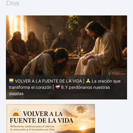
Dios
VOLVER A LA FUENTE DE LA VIDA |
La oración que
transforma el corazón |
5.Danos hoy nuestro pan de
cada día
t