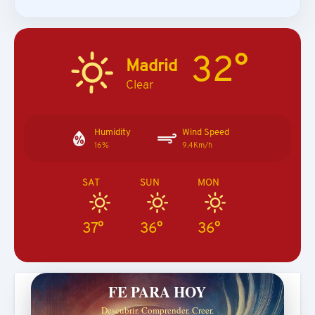
32°
Madrid
Clear
Humidity
Wind Speed
16%
9.4Km/h
SAT
SUN
MON
37°
36°
36°
FE PARA HOY
Descubrir. Comprender. Creer.