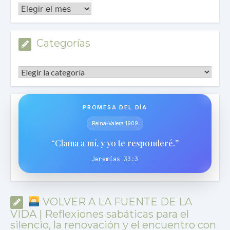
Archivos
Categorías
Categorías
PROMESA DEL DÍA
Reina-Valera 1909
“Clama a mí, y yo te responderé.”
Jeremías 33:3
VOLVER A LA FUENTE DE LA
VIDA | Reflexiones sabáticas para el
silencio, la renovación y el encuentro con