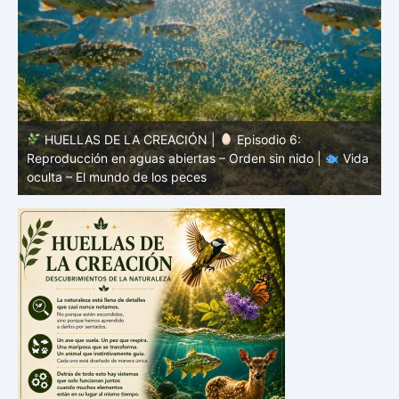
6:
HUELLAS DE LA CREACIÓN |
Episodio 5: Pro
nido |
Vida
sin coraza – Camuflaje, color y forma |
Vida ocult
mundo de los peces