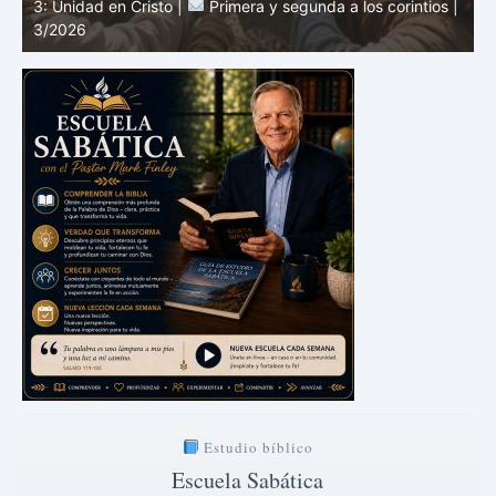
|
2: El mensaje de la cruz |
Primera y segunda a los
1
corintios | 3/2026
a
Estudio bíblico
Escuela Sabática