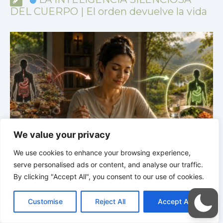
DEL CUERPO | El orden devuelve la vida
We value your privacy
PO |
4.6
LA INTELIGENCIA SILENCIOSA DEL CUERPO |
We use cookies to enhance your browsing experience,
 la variedad
Por qué tu microbioma también interviene en las de
serve personalised ads or content, and analyse our traffic.
By clicking "Accept All", you consent to our use of cookies.
C
F
P
W
T
R
M
T
T
V
o
a
i
h
u
e
e
e
w
i
Customise
Reject All
Accept All
p
c
n
a
m
d
s
l
i
b
r
C
y
e
t
t
b
d
s
e
t
e
o
L
b
e
s
l
i
e
g
t
r