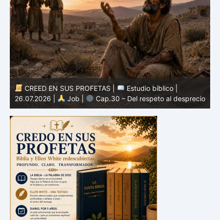
CREED EN SUS PROFETAS |
Estudio bíblico |
25.07.2026 |
Job |
Cap.29 – El recuerdo de tiempos
io
mejores
2