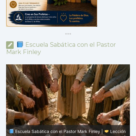
*
*
*
Escuela Sabática con el Pastor
Mark Finley
n
Escuela Sabática con el Pastor Mark Finley |
Lección