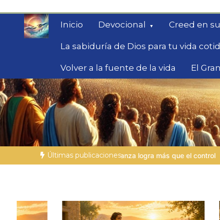
Saltar
al
Inicio
Devocional
Creed en su
contenido
La sabiduría de Dios para tu vida coti
Volver a la fuente de la vida
El Gran
Fe para Hoy
Reflexiones bíblicas para personas en bús
Últimas publicaciones
logra más que el control
LA PERSONA BÍBLICA DEL DÍA | 27.07.