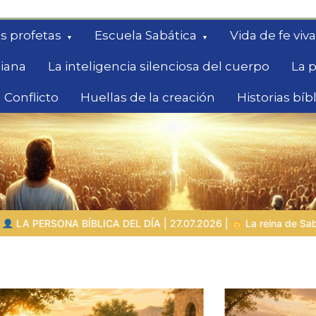
s profetas
Escuela Sabática
Vida de fe viva
diana
La inteligencia silenciosa del cuerpo
La p
 Conflicto
Huellas de la creación
Historias bíb
queda
2026 |
La reina de Sabá – la buscadora con grandes preguntas