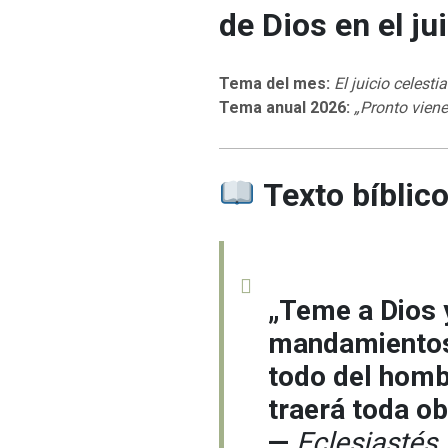
de Dios en el ju
Tema del mes:
El juicio celesti
Tema anual 2026:
„Pronto viene
Texto bíblico
„Teme a Dios 
mandamientos;
todo del homb
traerá toda obr
—
Eclesiastés