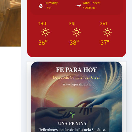
Humidity
Wind Speed
37%
7.2Km/h
THU
FRI
SAT
36°
38°
37°
FE PARA HOY
Descubrir. Comprender. Creer.
www.feparahoy.org
UNA FE VIVA
Reflexiones diarias de la Escuela Sabática.