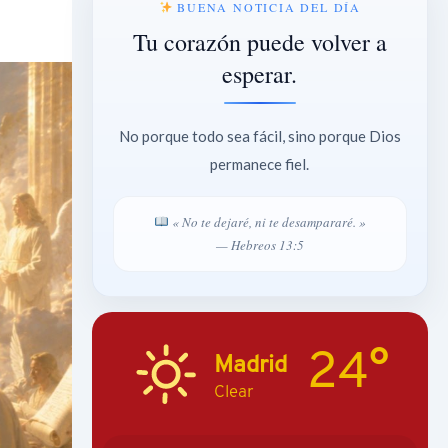
BUENA NOTICIA DEL DÍA
Tu corazón puede volver a
esperar.
No porque todo sea fácil, sino porque Dios
permanece fiel.
« No te dejaré, ni te desampararé. »
— Hebreos 13:5
24°
Madrid
Clear