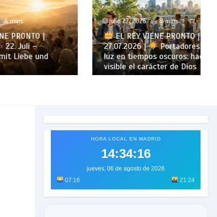
julio 27, 2026
8 mins
 |
EL REY VIENE PRONTO |
27.07.2026 |
Portadores de
und
luz en tiempos oscuros: hacer
visible el carácter de Dios
HORA LOCAL EN MADRID
14:34:18
jueves, 06 de agosto de 2026
07:16
21:24