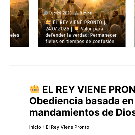
julio 24, 2026
8 mins
julio 23
EL REY VIENE PRONTO |
24.07.2026 |
Valor para
EL R
defender la verdad: Permanecer
23.07.2
fieles en tiempos de confusión
en la v
EL REY VIENE PRONT
Obediencia basada en 
mandamientos de Dios 
Inicio
El Rey Viene Pronto