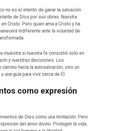
co no es el intento de ganar la salvación.
elante de Dios por sus obras. Nuestra
n Cristo. Pero quien ama a Cristo y ha
VOLVER A LA FUENTE DE LA VI
anecerá indiferente ante la voluntad de
UENTE DE LA VIDA |
La
oración que transforma el corazón 
ransformada.
orma el corazón |
8.No nos
también nosotros perdonamos a nu
ación
deudores
se muestra si nuestra fe consistió solo en
azón y nuestras decisiones. Los
camino hacia la autosalvación, sino un
 una guía para vivir cerca de Él.
tos como expresión
ientos de Dios como una limitación. Pero
xpresión del amor divino. Protegen la vida,
en al ser humano a la libertad.