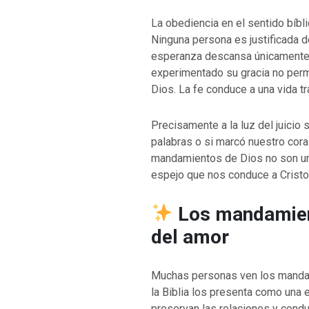
La obediencia en el sentido bíbli
Ninguna persona es justificada d
esperanza descansa únicamente e
experimentado su gracia no perm
VOLVER A LA F
Dios. La fe conduce a una vida t
VOLVER A LA FUENTE DE LA VIDA |
oración que transf
ntroducción
dejes caer en tent
Precisamente a la luz del juicio 
palabras o si marcó nuestro cor
mandamientos de Dios no son un 
espejo que nos conduce a Cristo y
Los mandamien
del amor
Muchas personas ven los mandam
la Biblia los presenta como una e
preservan las relaciones y conduc