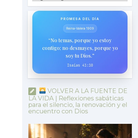
PROMESA DEL DÍA
Reina-Valera 1909
“No temas, porque yo estoy
contigo; no desmayes, porque yo
soy tu Dios.”
Isaías 41:10
VOLVER A LA FUENTE DE
LA VIDA | Reflexiones sabáticas
para el silencio, la renovación y el
encuentro con Dios