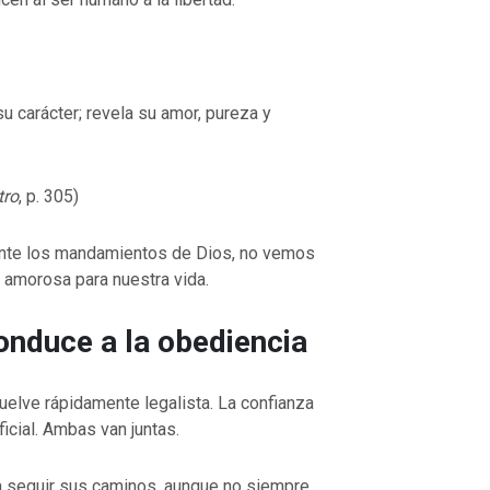
u carácter; revela su amor, pureza y
tro
, p. 305)
te los mandamientos de Dios, no vemos
d amorosa para nuestra vida.
onduce a la obediencia
uelve rápidamente legalista. La confianza
cial. Ambas van juntas.
a seguir sus caminos, aunque no siempre