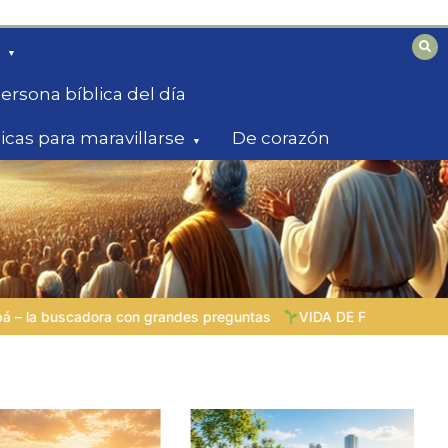
ersona bíblica del día
licas para maravillarse
De corazón
VIDA DE FE VIVA |
Lección 5: «Todo para la gloria de Dios» |