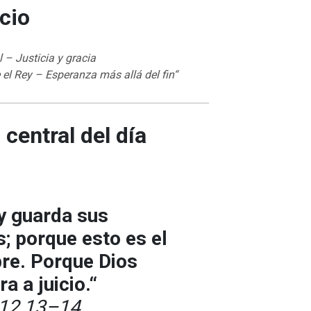
icio
al – Justicia y gracia
 el Rey – Esperanza más allá del fin“
 central del día
y guarda sus
 porque esto es el
re. Porque Dios
a a juicio.“
 12,13–14