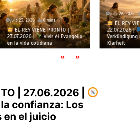
julio 22, 2026
6 mins
, 2026
8 mins
EL REY VIENE PRONTO
EY VIENE PRONTO |
22.07.2026 |
22. Juli –
026 |
Vivir el Evangelio
Verkündigung mit Liebe 
ida cotidiana
Klarheit
O | 27.06.2026 |
la confianza: Los
en el juicio