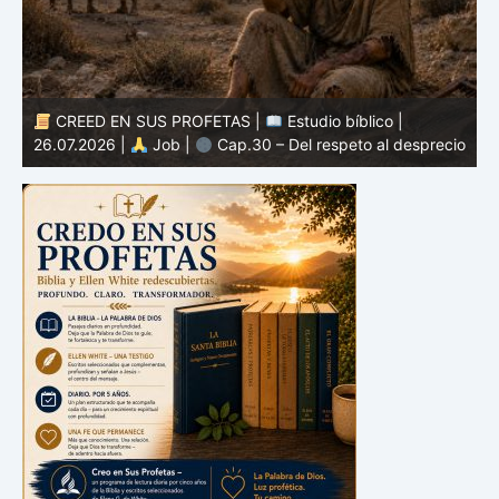
CREED EN SUS PROFETAS |
Estudio bíblico |
25.07.2026 |
Job |
Cap.29 – El recuerdo de tiempos
io
mejores
2