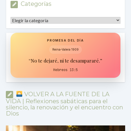
Categorías
Categorías
PROMESA DEL DÍA
Reina-Valera 1909
“No te dejaré, ni te desampararé.”
Hebreos 13:5
VOLVER A LA FUENTE DE LA
VIDA | Reflexiones sabáticas para el
silencio, la renovación y el encuentro con
Dios