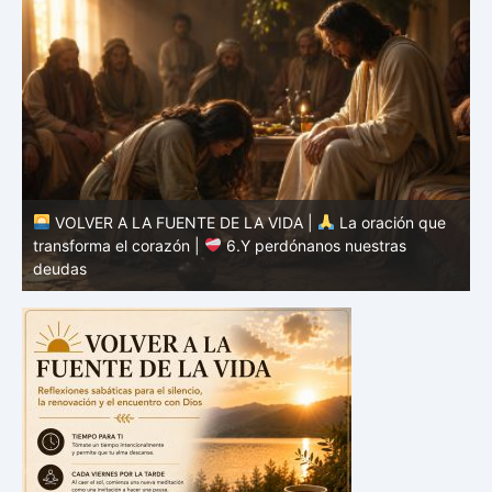
VOLVER A LA FUENTE DE LA VIDA |
La oración que
transforma el corazón |
5.Danos hoy nuestro pan de
cada día
t