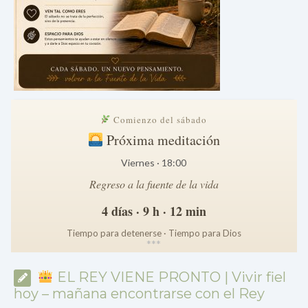
Comienzo del sábado
Próxima meditación
Viernes · 18:00
Regreso a la fuente de la vida
4 días · 9 h · 12 min
Tiempo para detenerse · Tiempo para Dios
*
*
*
EL REY VIENE PRONTO | Vivir fiel
hoy – mañana encontrarse con el Rey