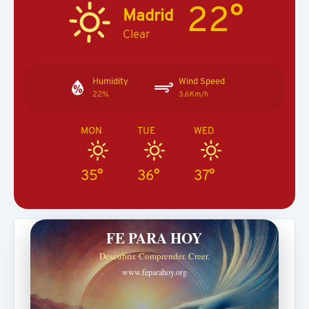
22°
Madrid
Clear
Humidity
Wind Speed
22%
3.6Km/h
MON
TUE
WED
35°
36°
37°
FE PARA HOY
Descubrir. Comprender. Creer.
www.feparahoy.org