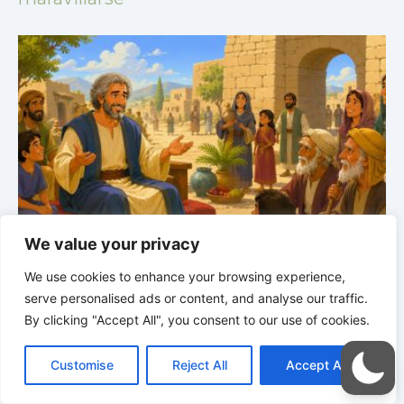
We value your privacy
Historias bíblicas para maravillarse | 24.07.2026 |
Job |
Cap.28 – Job busca la verdadera sabiduría
J
We use cookies to enhance your browsing experience,
serve personalised ads or content, and analyse our traffic.
By clicking "Accept All", you consent to our use of cookies.
C
F
P
W
T
R
M
T
T
V
o
a
i
h
u
e
e
e
w
i
Customise
Reject All
Accept All
p
c
n
a
m
d
s
l
i
b
r
C
y
e
t
t
b
d
s
e
t
e
o
L
b
e
s
l
i
e
g
t
r