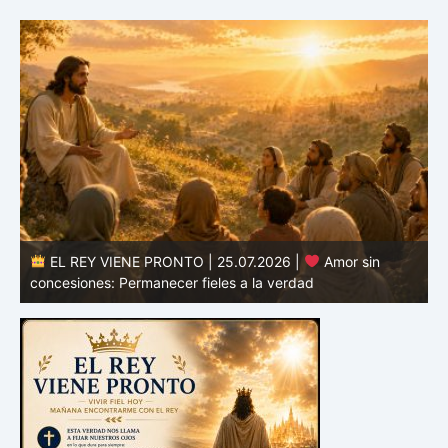
EL REY VIENE PRONTO | 24.07.2026 |
Valor para
defender la verdad: Permanecer fieles en tiempos de
confusión
E