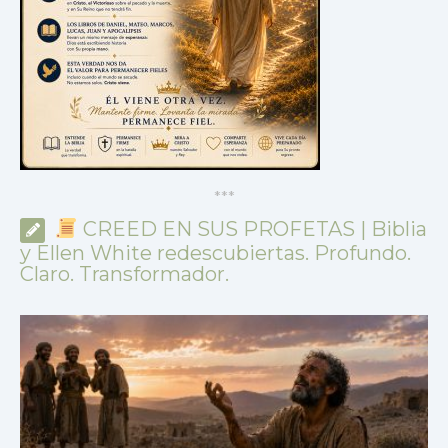
*
*
*
CREED EN SUS PROFETAS | Biblia
y Ellen White redescubiertas. Profundo.
Claro. Transformador.