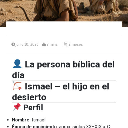
junio 10, 2026
7 mins
2 meses
La persona bíblica del
día
Ismael – el hijo en el
desierto
Perfil
Nombre:
Ismael
Época de nacimiento:
aprox. siglos XX–XIX a. C.