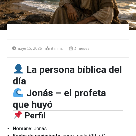
mayo 15, 2026
8 mins
3 meses
La persona bíblica del
día
Jonás – el profeta
que huyó
Perfil
Nombre:
Jonás
Fecha de nacimiento:
aprox. siglo VIII a. C.