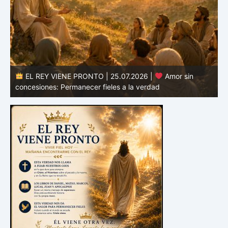
EL REY VIENE PRONTO | 24.07.2026 |
Valor para
defender la verdad: Permanecer fieles en tiempos de
confusión
E