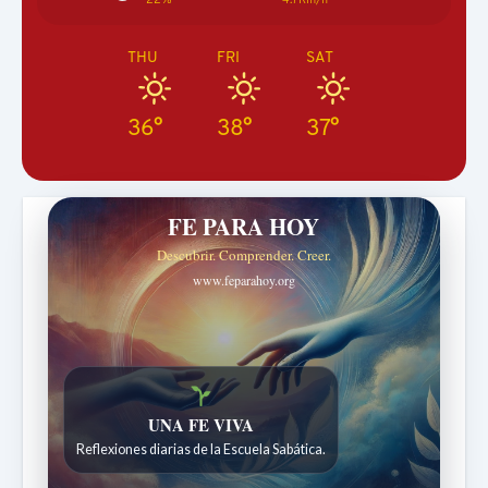
THU
FRI
SAT
36°
38°
37°
FE PARA HOY
Descubrir. Comprender. Creer.
www.feparahoy.org
Historias bíblicas para maravillarse
Historias bíblicas para niños de 7 a 12 años.