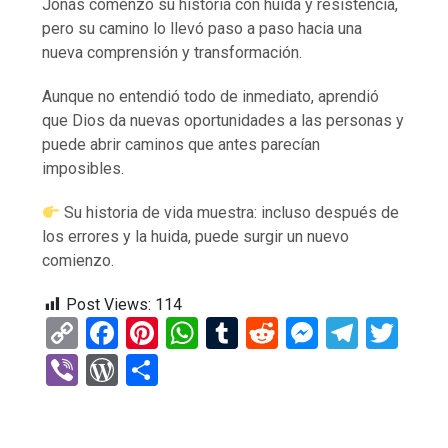
Jonás comenzó su historia con huida y resistencia,
pero su camino lo llevó paso a paso hacia una
nueva comprensión y transformación.
Aunque no entendió todo de inmediato, aprendió
que Dios da nuevas oportunidades a las personas y
puede abrir caminos que antes parecían
imposibles.
Su historia de vida muestra: incluso después de
los errores y la huida, puede surgir un nuevo
comienzo.
Post Views:
114
C
F
Pi
W
T
R
M
T
T
o
a
nt
h
u
e
es
el
wi
Vi
W
C
py
ce
er
at
m
d
se
e
tt
b
or
o
Li
b
es
s
bl
di
n
gr
er
er
d
m