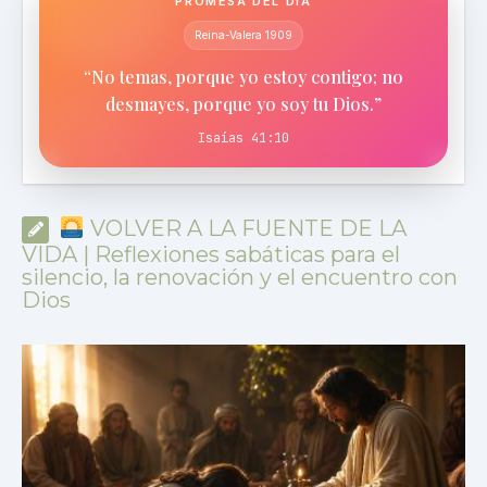
PROMESA DEL DÍA
Reina-Valera 1909
“No temas, porque yo estoy contigo; no
desmayes, porque yo soy tu Dios.”
Isaías 41:10
VOLVER A LA FUENTE DE LA
VIDA | Reflexiones sabáticas para el
silencio, la renovación y el encuentro con
Dios