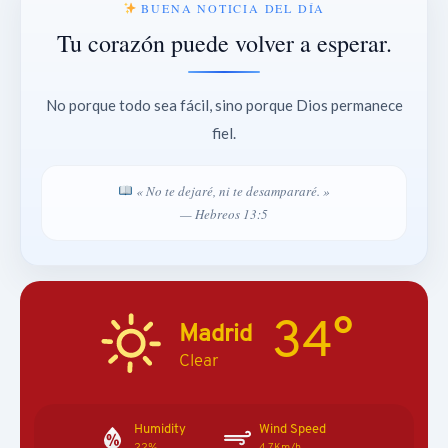
BUENA NOTICIA DEL DÍA
Tu corazón puede volver a esperar.
No porque todo sea fácil, sino porque Dios permanece
fiel.
« No te dejaré, ni te desampararé. »
— Hebreos 13:5
34°
Madrid
Clear
Humidity
Wind Speed
22%
4.7Km/h