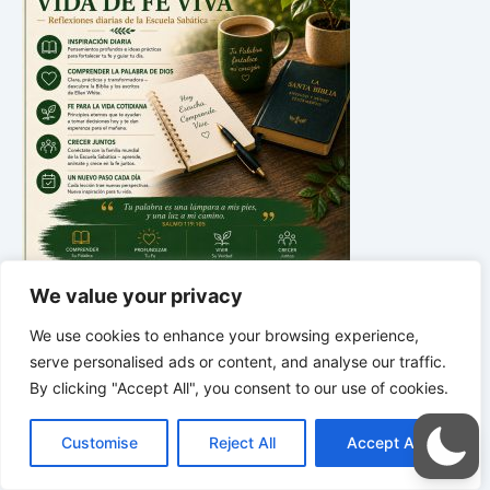
We value your privacy
*
*
*
We use cookies to enhance your browsing experience,
Historias bíblicas para
serve personalised ads or content, and analyse our traffic.
maravillarse
By clicking "Accept All", you consent to our use of cookies.
C
F
P
W
T
R
M
T
T
V
o
a
i
h
u
e
e
e
w
i
Customise
Reject All
Accept All
p
c
n
a
m
d
s
l
i
b
r
C
y
e
t
t
b
d
s
e
t
e
o
L
b
e
s
l
i
e
g
t
r