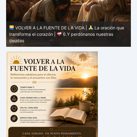
VOLVER A LA FUENTE DE LA VIDA |
La oración que
transforma el corazón |
5.Danos hoy nuestro pan de
cada día
t