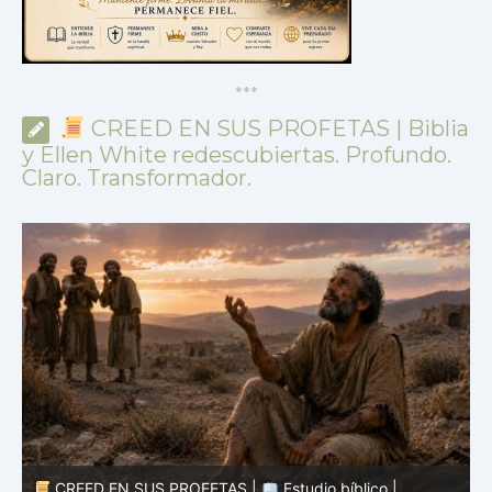
*
*
*
CREED EN SUS PROFETAS | Biblia
y Ellen White redescubiertas. Profundo.
Claro. Transformador.
CREED EN SUS PROFETAS |
Estudio bíblico |
25.07.2026 |
Job |
Cap.29 – El recuerdo de tiempos