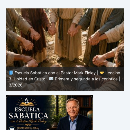
n
Escuela Sabática con el Pastor Mark Finley |
Lección
|
2: El mensaje de la cruz |
Primera y segunda a los
1
corintios | 3/2026
a