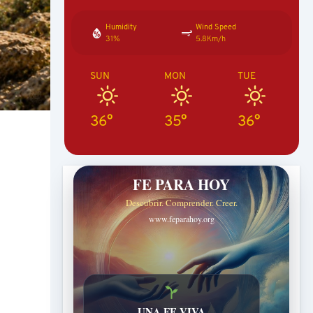
Humidity
Wind Speed
31%
5.8Km/h
SUN
MON
TUE
36°
35°
36°
FE PARA HOY
Descubrir. Comprender. Creer.
www.feparahoy.org
UNA FE VIVA