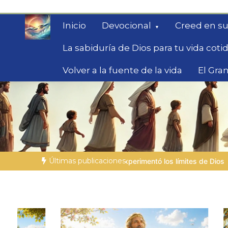
Saltar
al
Inicio
Devocional
Creed en su
contenido
La sabiduría de Dios para tu vida coti
Volver a la fuente de la vida
El Gran
Fe para Hoy
Reflexiones bíblicas para personas en bús
Últimas publicaciones
experimentó los límites de Dios
LA PERSONA BÍBLICA DEL DÍA | 0