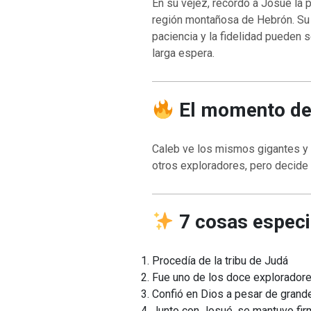
En su vejez, recordó a Josué la 
región montañosa de Hebrón. Su h
paciencia y la fidelidad pueden
larga espera.
VOLVER A LA F
VOLVER A LA FUENTE DE LA VIDA |
oración que transf
El momento de
ntroducción
dejes caer en tent
Caleb ve los mismos gigantes y 
otros exploradores, pero decide 
7 cosas especi
Procedía de la tribu de Judá
Fue uno de los doce explorador
Confió en Dios a pesar de grand
Junto con Josué, se mantuvo fir