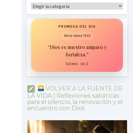
Categorías
PROMESA DEL DÍA
Reina-Valera 1909
“Dios es nuestro amparo y
fortaleza.”
Salmos 46:1
VOLVER A LA FUENTE DE
LA VIDA | Reflexiones sabáticas
para el silencio, la renovación y el
encuentro con Dios