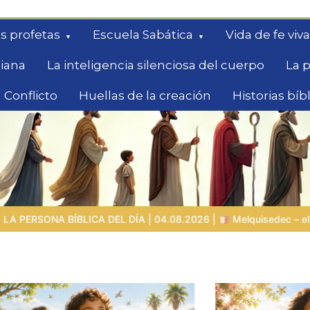
s profetas
Escuela Sabática
Vida de fe viva
diana
La inteligencia silenciosa del cuerpo
La p
 Conflicto
Huellas de la creación
Historias bíb
queda
4.08.2026 |
Melquisedec – el rey de paz y sacerdote del Dios Al