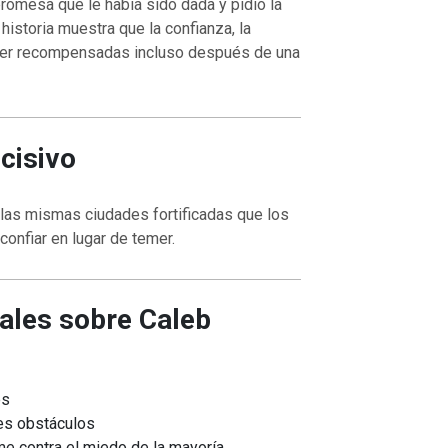
promesa que le había sido dada y pidió la
istoria muestra que la confianza, la
 ser recompensadas incluso después de una
VOLVER A LA FUENTE DE LA VI
UENTE DE LA VIDA |
La
oración que transforma el corazón 
orma el corazón |
8.No nos
también nosotros perdonamos a nu
cisivo
ación
deudores
las mismas ciudades fortificadas que los
confiar en lugar de temer.
ales sobre Caleb
es
es obstáculos
me contra el miedo de la mayoría