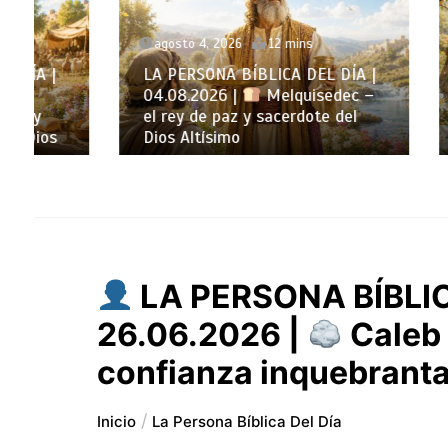
agosto 4, 2026
12 mins
agosto 
LA PERSONA BÍBLICA DEL DÍA |
LA P
04.08.2026 |
Melquisedec –
DÍA | 0
el rey de paz y sacerdote del
hijo de
Dios Altísimo
dolor
LA PERSONA BÍBLIC
26.06.2026 |
Caleb 
confianza inquebrant
Inicio
La Persona Bíblica Del Día