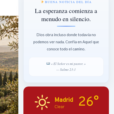
BUENA NOTICIA DEL DÍA
La esperanza comienza a
menudo en silencio.
Dios obra incluso donde todavía no
podemos ver nada. Confía en Aquel que
conoce todo el camino.
« El Señor es mi pastor. »
— Salmo 23:1
26°
Madrid
Clear