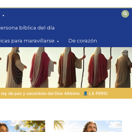
ersona bíblica del día
licas para maravillarse
De corazón
tísimo
LA PERSONA BÍBLICA DEL DÍA | 03.08.2026 |
Set – el