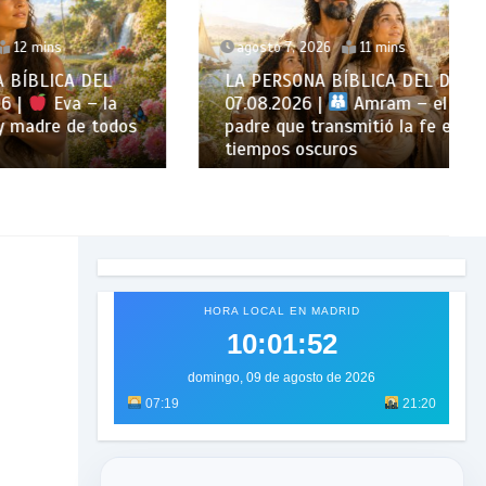
agosto 7, 2026
11 mins
 DEL
LA PERSONA BÍBLICA DEL DÍA |
 – la
07.08.2026 |
Amram – el
e todos
padre que transmitió la fe en
tiempos oscuros
HORA LOCAL EN MADRID
10:01:53
domingo, 09 de agosto de 2026
07:19
21:20