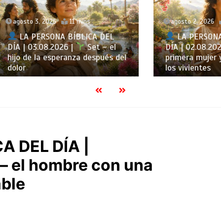
3, 2026
11 mins
agosto 2, 2026
12 mins
ERSONA BÍBLICA DEL
LA PERSONA BÍBLICA
3.08.2026 |
Set – el
DÍA | 02.08.2026 |
Eva
 la esperanza después del
primera mujer y madre d
los vivientes
A DEL DÍA |
– el hombre con una
able