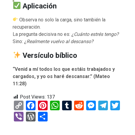
Aplicación
Observa no solo la carga, sino también la
recuperación.
La pregunta decisiva no es:
¿Cuánto estrés tengo?
Sino:
¿Realmente vuelvo al descanso?
Versículo bíblico
“Venid a mí todos los que estáis trabajados y
cargados, y yo os haré descansar.” (Mateo
11:28)
Post Views:
137
C
F
Pi
W
T
R
M
T
T
o
a
nt
h
u
e
es
el
wi
Vi
W
C
py
ce
er
at
m
d
se
e
tt
b
or
o
Li
b
es
s
bl
di
n
gr
er