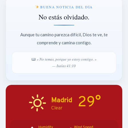
BUENA NOTICIA DEL DÍA
No estás olvidado.
Aunque tu camino parezca difícil, Dios te ve, te
comprende y camina contigo.
« No temas, porque yo estoy contigo. »
— Isaías 41:10
29°
Madrid
Clear
Humidity
Wind Speed