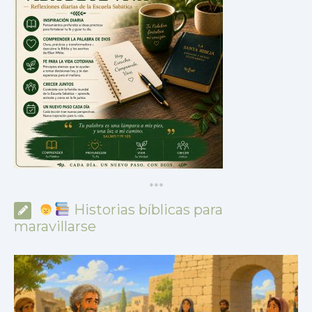
*
*
*
Historias bíblicas para
maravillarse