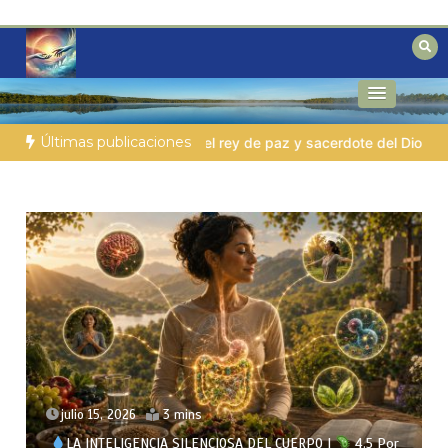
Saltar
al
contenido
Reflexiones bíblicas para personas en
Fe para Hoy
búsqueda
Últimas publicaciones
mo
LA PERSONA BÍBLICA DEL DÍA | 03.08.2026 |
Set – el hi
julio 13, 2026
3 mins
LA INTELIGENCIA SILENCIOSA DEL CUERPO |
4.4 Por