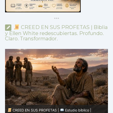
*
*
*
CREED EN SUS PROFETAS | Biblia
y Ellen White redescubiertas. Profundo.
Claro. Transformador.
CREED EN SUS PROFETAS |
Estudio bíblico |
25.07.2026 |
Job |
Cap.29 – El recuerdo de tiempos