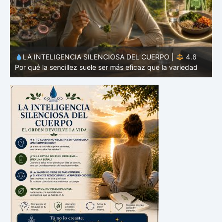
LA INTELIGENCIA SILENCIOSA DEL CUERPO |
4.5
Por qué tu microbioma también interviene en las decisiones
P