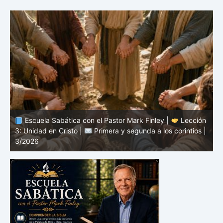
n
Escuela Sabática con el Pastor Mark Finley |
Lección
|
2: El mensaje de la cruz |
Primera y segunda a los
1
corintios | 3/2026
a