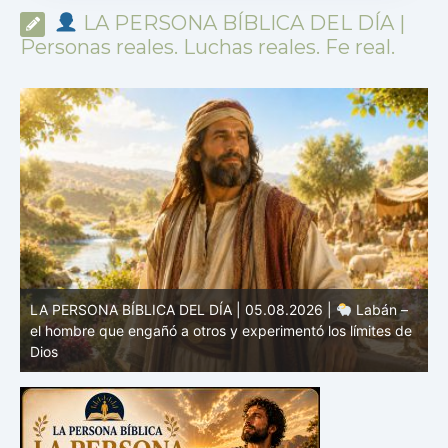
LA PERSONA BÍBLICA DEL DÍA |
Personas reales. Luchas reales. Fe real.
e
LA PERSONA BÍBLICA DEL DÍA | 04.08.2026 |
Melquisedec – el rey de paz y sacerdote del Dios Altísimo
e