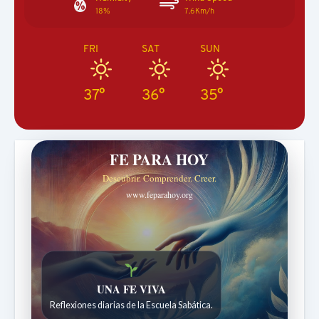
18%
7.6Km/h
FRI
SAT
SUN
37°
36°
35°
FE PARA HOY
Descubrir. Comprender. Creer.
www.feparahoy.org
Historias bíblicas para maravillarse
Historias bíblicas para niños de 7 a 12 años.