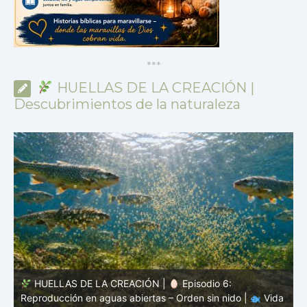
*
*
*
HUELLAS DE LA CREACIÓN |
Descubrimientos de la naturaleza
HUELLAS DE LA CREACIÓN |
Episodio 5: Protección
a
sin coraza – Camuflaje, color y forma |
Vida oculta – El
v