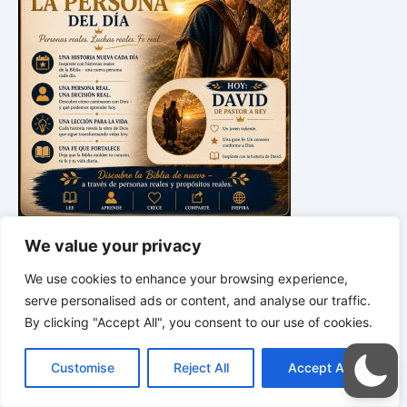
*
*
*
We value your privacy
LA SABIDURÍA DE DIOS PARA
TU VIDA COTIDIANA | Palabras para la
We use cookies to enhance your browsing experience,
vida, orientación para las decisiones y
serve personalised ads or content, and analyse our traffic.
un corazón guiado por Dios
By clicking "Accept All", you consent to our use of cookies.
C
F
P
W
T
R
M
T
T
V
o
a
i
h
u
e
e
e
w
i
Customise
Reject All
Accept All
p
c
n
a
m
d
s
l
i
b
r
C
y
e
t
t
b
d
s
e
t
e
o
L
b
e
s
l
i
e
g
t
r