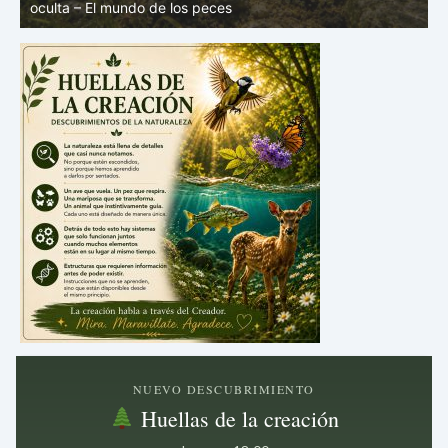
mundo de los peces
V
NUEVO DESCUBRIMIENTO
Huellas de la creación