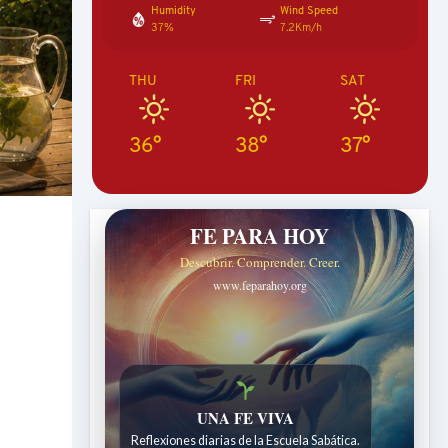
Humidity
Wind Speed
37%
7.2Km/h
THU
FRI
SAT
36°
38°
37°
FE PARA HOY
Descubrir. Comprender. Creer.
www.feparahoy.org
UNA FE VIVA
Reflexiones diarias de la Escuela Sabática.