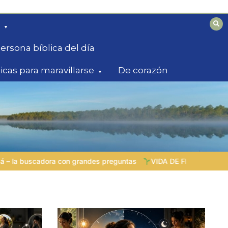
ersona bíblica del día
licas para maravillarse
De corazón
s
VIDA DE FE VIVA |
Lección 5: «Todo para la gloria de Dios»