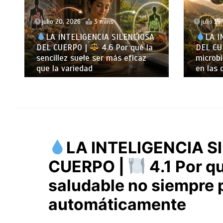
julio 15, 2026
3 mins
julio 13
LA INTELIGENCIA SILENCIOSA
LA I
DEL CUERPO |
4.5 Por qué tu
DEL CU
microbioma también interviene
cuerpo
en las decisiones
todo
LA INTELIGENCIA S
CUERPO |
4.1 Por q
saludable no siempre 
automáticamente