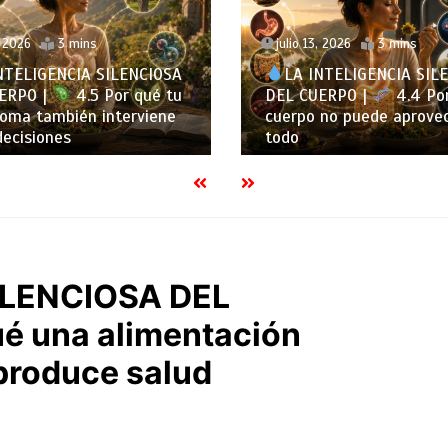
, 2026
3 mins
julio 8, 2026
3 mins
NTELIGENCIA SILENCIOSA
LA INTELIGENCIA SIL
ERPO |
4.4 Por qué tu
DEL CUERPO |
4.3 Por
 no puede aprovecharlo
metabolismo no trabaja
forma constante
ILENCIOSA DEL
ué una alimentación
produce salud