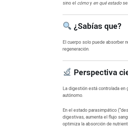
sino el
cómo
y
en qué estado
se
¿Sabías que?
VOLVER A LA F
VOLVER A LA FUENTE DE LA VIDA |
oración que transf
El cuerpo solo puede absorber n
ntroducción
dejes caer en tent
regeneración.
Perspectiva cie
La digestión está controlada en
autónomo.
En el estado parasimpático (“des
digestivas, aumenta el flujo sang
optimiza la absorción de nutrient