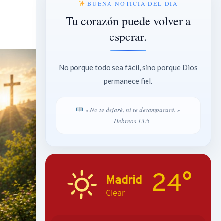
BUENA NOTICIA DEL DÍA
Tu corazón puede volver a
esperar.
No porque todo sea fácil, sino porque Dios
permanece fiel.
« No te dejaré, ni te desampararé. »
— Hebreos 13:5
24°
Madrid
Clear