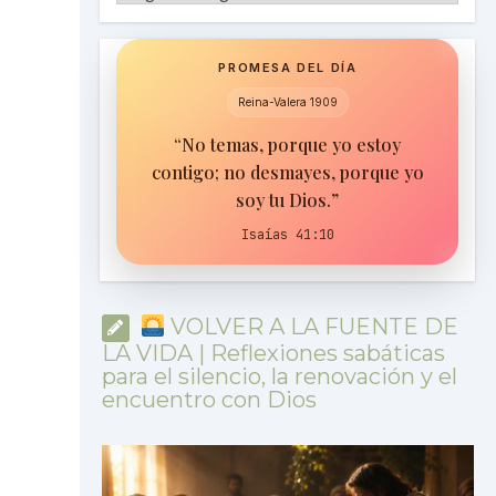
PROMESA DEL DÍA
Reina-Valera 1909
“No temas, porque yo estoy
contigo; no desmayes, porque yo
soy tu Dios.”
Isaías 41:10
VOLVER A LA FUENTE DE
LA VIDA | Reflexiones sabáticas
para el silencio, la renovación y el
encuentro con Dios