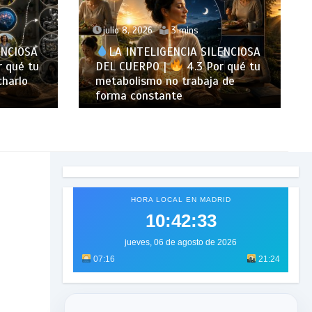
julio 27, 2026
3 mins
ENCIOSA
LA INTELIGENCIA SILENCIOSA
 qué tu
DEL CUERPO |
5.1 Por qué la
 de
confianza logra más que el
control
HORA LOCAL EN MADRID
10:42:35
jueves, 06 de agosto de 2026
07:16
21:24