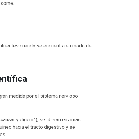
 come.
VOLVER A LA FUENTE DE LA VI
UENTE DE LA VIDA |
La
oración que transforma el corazón 
orma el corazón |
8.No nos
también nosotros perdonamos a nu
utrientes cuando se encuentra en modo de
ación
deudores
ntífica
 gran medida por el sistema nervioso
cansar y digerir”), se liberan enzimas
uíneo hacia el tracto digestivo y se
es.