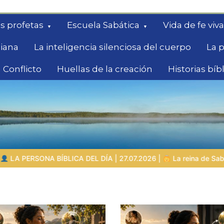
s profetas
Escuela Sabática
Vida de fe viva
diana
La inteligencia silenciosa del cuerpo
La p
 Conflicto
Huellas de la creación
Historias bíb
queda
07.2026 |
La reina de Sabá – la buscadora con grandes pregunta