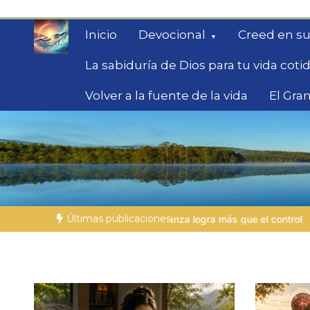
Saltar
al
Inicio
Devocional
Creed en su
contenido
La sabiduría de Dios para tu vida coti
Volver a la fuente de la vida
El Gran
Fe para Hoy
Reflexiones bíblicas para personas en bús
Últimas publicaciones
za logra más que el control
LA PERSONA BÍBLICA DEL DÍA | 27.