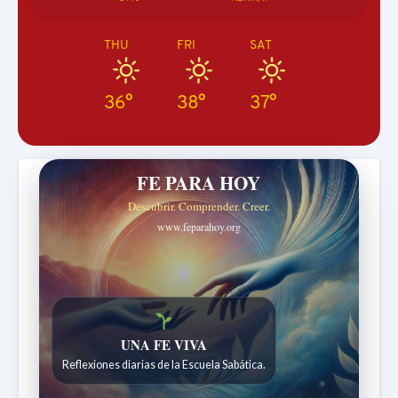
THU
FRI
SAT
36°
38°
37°
FE PARA HOY
Descubrir. Comprender. Creer.
www.feparahoy.org
Historias bíblicas para maravillarse
Historias bíblicas para niños de 7 a 12 años.