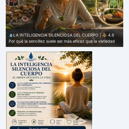
LA INTELIGENCIA SILENCIOSA DEL CUERPO |
4.5
Por qué tu microbioma también interviene en las decisiones
P