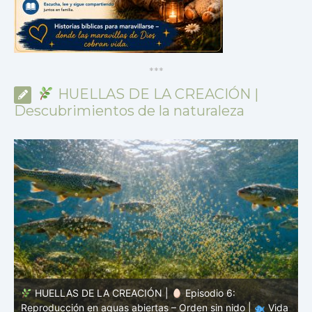
*
*
*
HUELLAS DE LA CREACIÓN |
Descubrimientos de la naturaleza
HUELLAS DE LA CREACIÓN |
Episodio 5: Protección
a
sin coraza – Camuflaje, color y forma |
Vida oculta – El
v