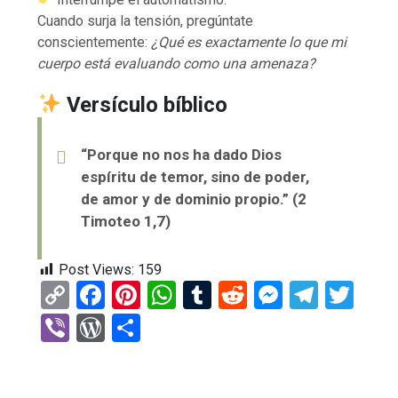
Cuando surja la tensión, pregúntate
conscientemente:
¿Qué es exactamente lo que mi
cuerpo está evaluando como una amenaza?
Versículo bíblico
“Porque no nos ha dado Dios
espíritu de temor, sino de poder,
de amor y de dominio propio.” (2
Timoteo 1,7)
Post Views:
159
C
F
Pi
W
T
R
M
T
T
o
a
nt
h
u
e
es
el
wi
Vi
W
C
py
ce
er
at
m
d
se
e
tt
b
or
o
Li
b
es
s
bl
di
n
gr
er
er
d
m