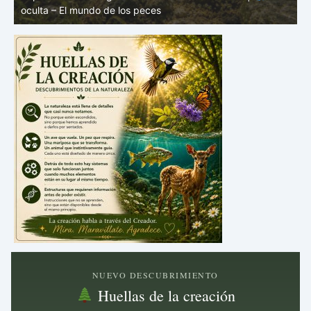
mundo de los peces
V
NUEVO DESCUBRIMIENTO
Huellas de la creación