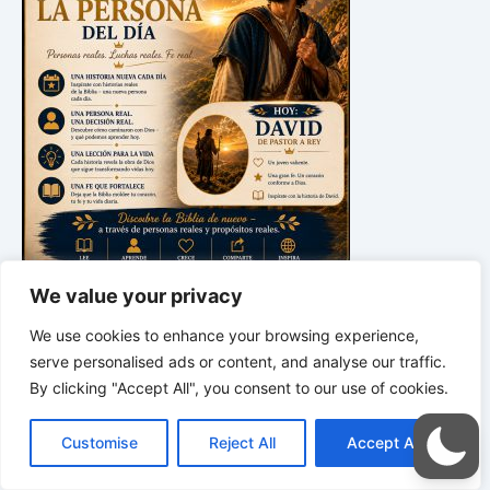
We value your privacy
*
*
*
LA SABIDURÍA DE DIOS PARA
We use cookies to enhance your browsing experience,
TU VIDA COTIDIANA | Palabras para la
serve personalised ads or content, and analyse our traffic.
vida, orientación para las decisiones y
un corazón guiado por Dios
By clicking "Accept All", you consent to our use of cookies.
C
F
P
W
T
R
M
T
T
V
o
a
i
h
u
e
e
e
w
i
Customise
Reject All
Accept All
p
c
n
a
m
d
s
l
i
b
r
C
y
e
t
t
b
d
s
e
t
e
o
L
b
e
s
l
i
e
g
t
r