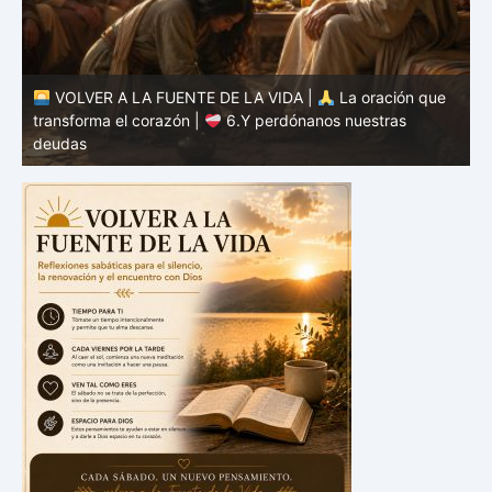
VOLVER A LA FUENTE DE LA VIDA |
La oración que
transforma el corazón |
5.Danos hoy nuestro pan de
cada día
t