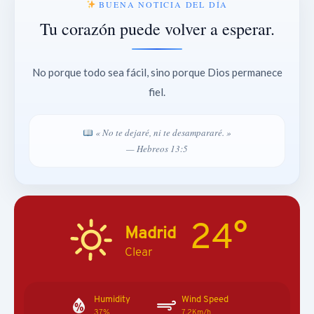
BUENA NOTICIA DEL DÍA
Tu corazón puede volver a esperar.
No porque todo sea fácil, sino porque Dios permanece
fiel.
« No te dejaré, ni te desampararé. »
— Hebreos 13:5
24°
Madrid
Clear
Humidity
Wind Speed
37%
7.2Km/h