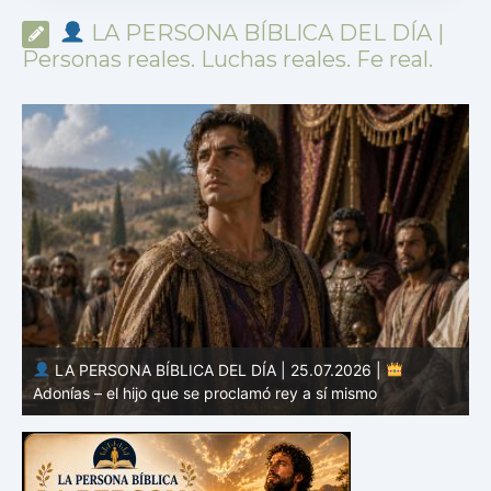
LA PERSONA BÍBLICA DEL DÍA |
Personas reales. Luchas reales. Fe real.
LA PERSONA BÍBLICA DEL DÍA | 24.07.2026 |
Absalón – el hermoso hijo de corazón rebelde
–