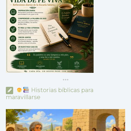
*
*
*
Historias bíblicas para
maravillarse