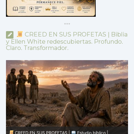
*
*
*
CREED EN SUS PROFETAS | Biblia
y Ellen White redescubiertas. Profundo.
Claro. Transformador.
CREED EN SUS PROFETAS |
Estudio bíblico |
25.07.2026 |
Job |
Cap.29 – El recuerdo de tiempos