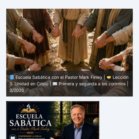
n
Escuela Sabática con el Pastor Mark Finley |
Lección
|
2: El mensaje de la cruz |
Primera y segunda a los
1
corintios | 3/2026
a