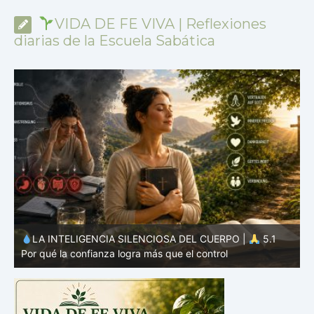
VIDA DE FE VIVA | Reflexiones
diarias de la Escuela Sabática
LA PERSONA BÍBLICA DEL DÍA | 27.07.2026 |
La
D
reina de Sabá – la buscadora con grandes preguntas
S