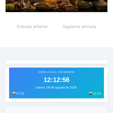
Entrada anterior
Siguiente entrada
HORA LOCAL EN MADRID
12:12:59
jueves, 06 de agosto de 2026
07:16
21:24