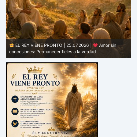
EL REY VIENE PRONTO | 24.07.2026 |
Valor para
defender la verdad: Permanecer fieles en tiempos de
confusión
E