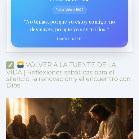
Reina-Valera 1909
“No temas, porque yo estoy contigo; no
desmayes, porque yo soy tu Dios.”
Isaías 41:10
VOLVER A LA FUENTE DE LA
VIDA | Reflexiones sabáticas para el
silencio, la renovación y el encuentro con
Dios