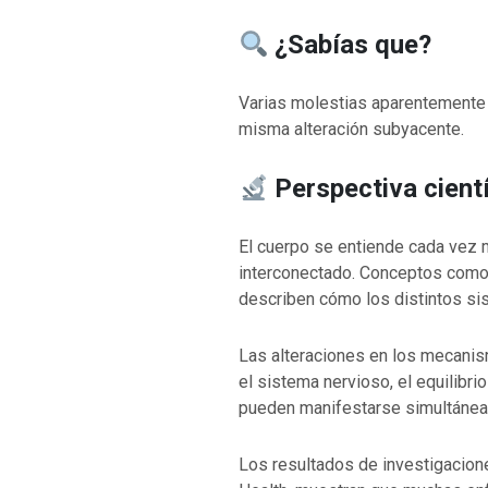
¿Sabías que?
Varias molestias aparentemente
misma alteración subyacente.
VOLVER A LA F
VOLVER A LA FUENTE DE LA VIDA |
oración que transf
Perspectiva cientí
ntroducción
dejes caer en tent
El cuerpo se entiende cada vez
interconectado. Conceptos com
describen cómo los distintos sis
Las alteraciones en los mecanis
el sistema nervioso, el equilibr
pueden manifestarse simultánea
Los resultados de investigacione