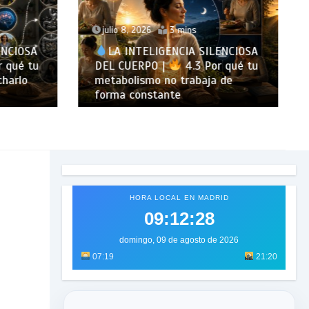
julio 8, 2026
3 mins
ENCIOSA
LA INTELIGENCIA SILENCIOSA
 qué tu
DEL CUERPO |
4.3 Por qué tu
harlo
metabolismo no trabaja de
forma constante
HORA LOCAL EN MADRID
09:12:30
domingo, 09 de agosto de 2026
07:19
21:20