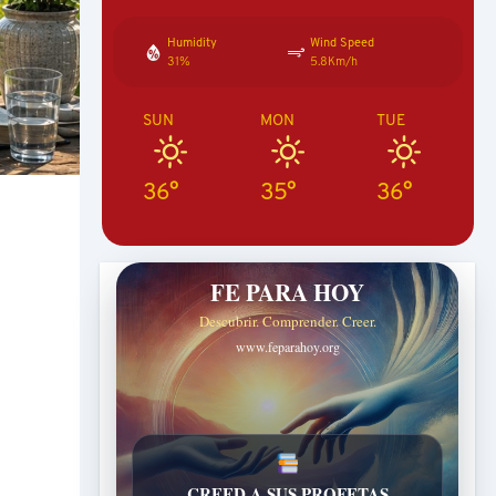
Humidity
Wind Speed
31%
5.8Km/h
SUN
MON
TUE
36°
35°
36°
FE PARA HOY
Descubrir. Comprender. Creer.
www.feparahoy.org
UNA FE VIVA