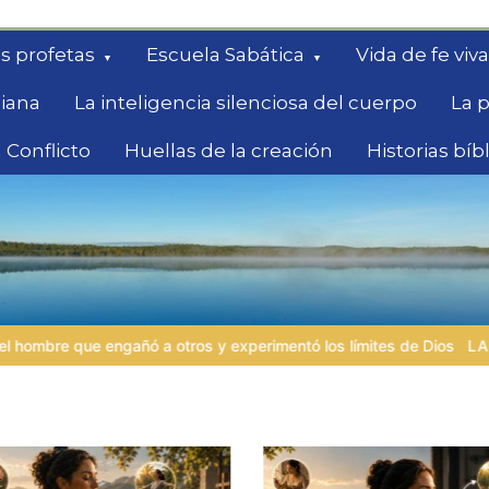
s profetas
Escuela Sabática
Vida de fe viva
diana
La inteligencia silenciosa del cuerpo
La p
 Conflicto
Huellas de la creación
Historias bíb
queda
ó los límites de Dios
LA PERSONA BÍBLICA DEL DÍA | 04.08.2026