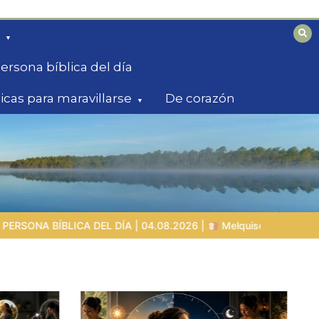
ersona bíblica del día
licas para maravillarse
De corazón
 |
Melquisedec – el rey de paz y sacerdote del Dios Altísimo