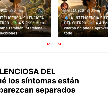
, 2026
3 mins
julio 13, 2026
3 mins
NTELIGENCIA SILENCIOSA
LA INTELIGENCIA SIL
ERPO |
4.5 Por qué tu
DEL CUERPO |
4.4 Por
ioma también interviene
cuerpo no puede aprovec
decisiones
todo
ILENCIOSA DEL
ué los síntomas están
 parezcan separados