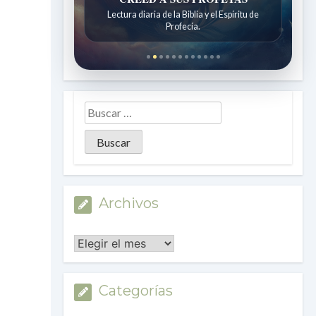
CREED A SUS PROFETAS
Reflexiones diarias de la Escuela Sabática.
Lectura diaria de la Biblia y el Espíritu de
Profecía.
Archivos
Archivos
Categorías