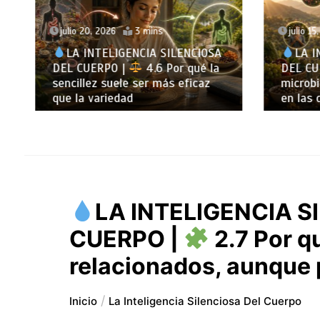
julio 20, 2026
3 mins
julio 15
LA INTELIGENCIA SILENCIOSA
LA I
DEL CUERPO |
4.6 Por qué la
DEL CU
sencillez suele ser más eficaz
microb
que la variedad
en las 
LA INTELIGENCIA S
CUERPO |
2.7 Por q
relacionados, aunque
Inicio
La Inteligencia Silenciosa Del Cuerpo