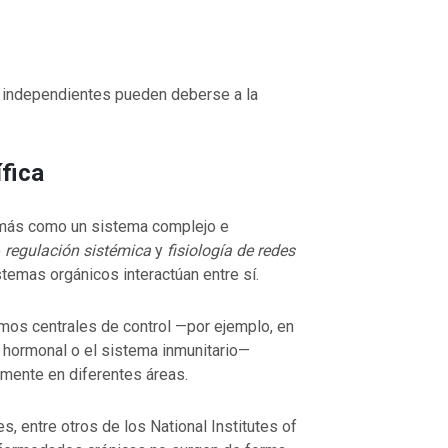
 independientes pueden deberse a la
VOLVER A LA FUENTE DE LA VI
UENTE DE LA VIDA |
La
oración que transforma el corazón 
orma el corazón |
8.No nos
también nosotros perdonamos a nu
fica
ación
deudores
 más como un sistema complejo e
o
regulación sistémica
y
fisiología de redes
temas orgánicos interactúan entre sí.
mos centrales de control —por ejemplo, en
io hormonal o el sistema inmunitario—
mente en diferentes áreas.
s, entre otros de los
National Institutes of