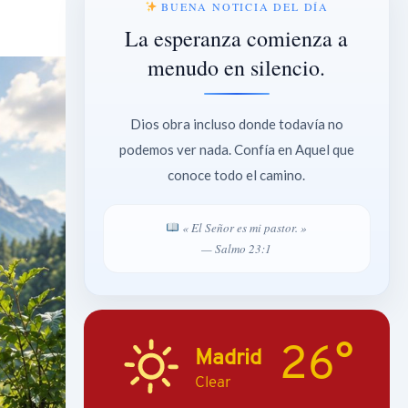
BUENA NOTICIA DEL DÍA
La esperanza comienza a
menudo en silencio.
Dios obra incluso donde todavía no
podemos ver nada. Confía en Aquel que
conoce todo el camino.
« El Señor es mi pastor. »
— Salmo 23:1
26°
Madrid
Clear