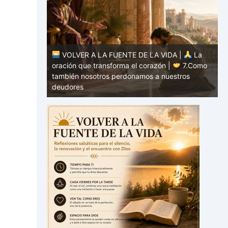
DA |
La
|
7.Como
VOLVER A LA FUENTE DE LA VIDA |
La
estros
oración que transforma el corazón |
6.Y
o
perdónanos nuestras deudas
h