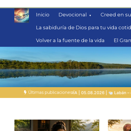
Saltar
al
Inicio
Devocional
Creed en su
contenido
La sabiduría de Dios para tu vida coti
Volver a la fuente de la vida
El Gran
Fe para Hoy
Reflexiones bíblicas para personas en bús
Últimas publicaciones
 05.08.2026 |
Labán – el hombre que engañó a otros y experiment