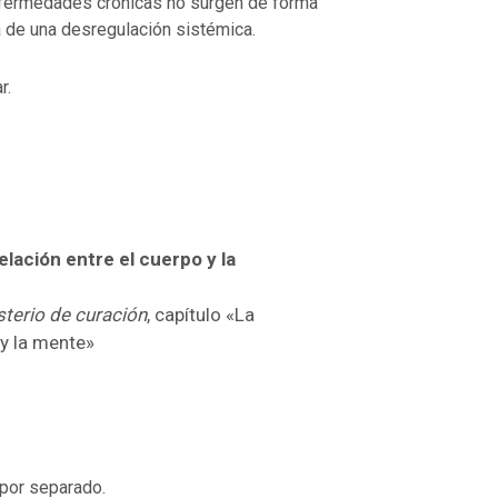
fermedades crónicas no surgen de forma
 de una desregulación sistémica.
r.
elación entre el cuerpo y la
sterio de curación
, capítulo «La
 y la mente»
por separado.