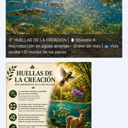
HUELLAS DE LA CREACIÓN |
Episodio 5: Protección
a
sin coraza – Camuflaje, color y forma |
Vida oculta – El
v
mundo de los peces
V