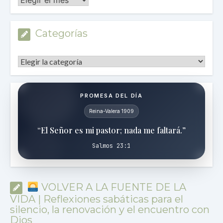
Categorías
Categorías
PROMESA DEL DÍA
Reina-Valera 1909
“El Señor es mi pastor; nada me faltará.”
Salmos 23:1
VOLVER A LA FUENTE DE LA
VIDA | Reflexiones sabáticas para el
silencio, la renovación y el encuentro con
Dios