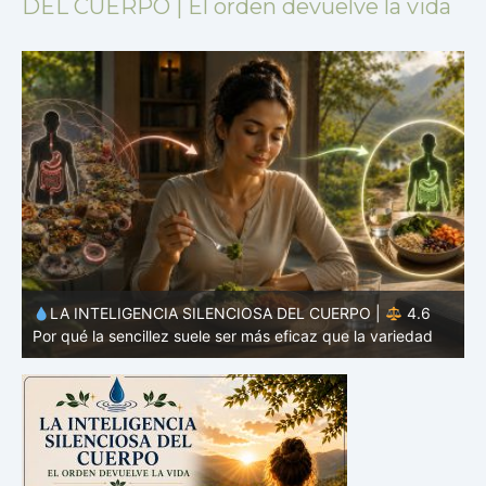
DEL CUERPO | El orden devuelve la vida
LA INTELIGENCIA SILENCIOSA DEL CUERPO |
4.5
Por qué tu microbioma también interviene en las decisiones
P