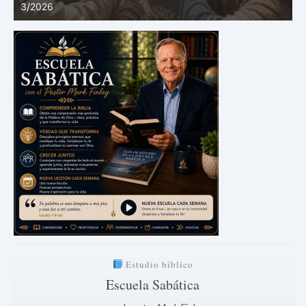
corintios | 3/2026
a
Estudio bíblico
Escuela Sabática