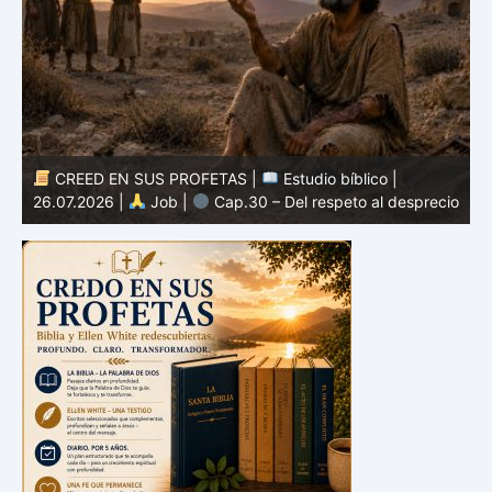
CREED EN SUS PROFETAS |
Estudio bíblico |
25.07.2026 |
Job |
Cap.29 – El recuerdo de tiempos
io
mejores
2