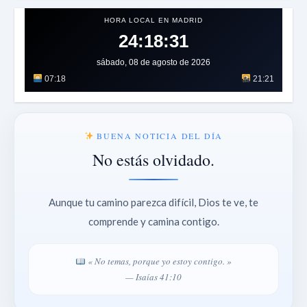
HORA LOCAL EN MADRID
24:18:34
sábado, 08 de agosto de 2026
07:18
21:21
BUENA NOTICIA DEL DÍA
No estás olvidado.
Aunque tu camino parezca difícil, Dios te ve, te
comprende y camina contigo.
« No temas, porque yo estoy contigo. »
— Isaías 41:10