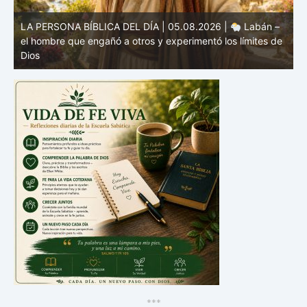
e
LA PERSONA BÍBLICA DEL DÍA | 04.08.2026 |
Melquisedec – el rey de paz y sacerdote del Dios Altísimo
e
*
*
*