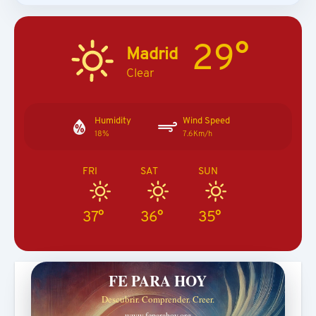
29°
Madrid
Clear
Humidity
Wind Speed
18%
7.6Km/h
FRI
SAT
SUN
37°
36°
35°
FE PARA HOY
Descubrir. Comprender. Creer.
www.feparahoy.org