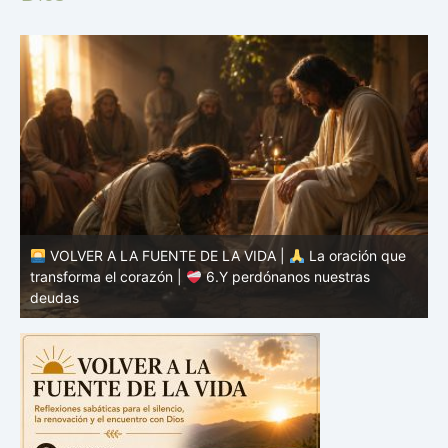
VOLVER A LA FUENTE DE LA VIDA |
La oración que
transforma el corazón |
5.Danos hoy nuestro pan de
cada día
t