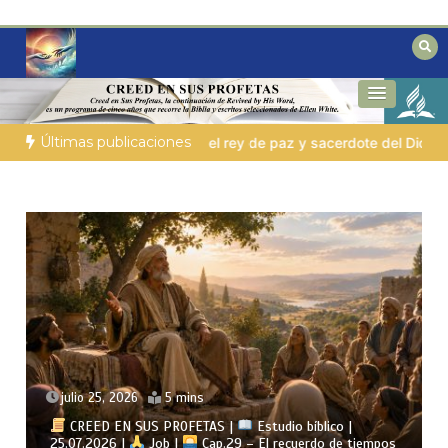
Saltar
al
contenido
Reflexiones bíblicas para personas en
Fe para Hoy
búsqueda
Últimas publicaciones
os Altísimo
LA PERSONA BÍBLICA DEL DÍA | 03.08.2026 |
Se
julio 24, 2026
4 mins
CREED EN SUS PROFETAS |
Estudio bíblico |