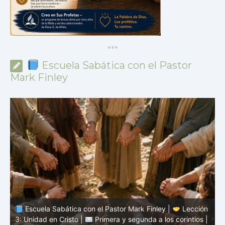
*
*
*
Escuela Sabática con el Pastor
Mark Finley
n
Escuela Sabática con el Pastor Mark Finley |
Lección
|
2: El mensaje de la cruz |
Primera y segunda a los
1