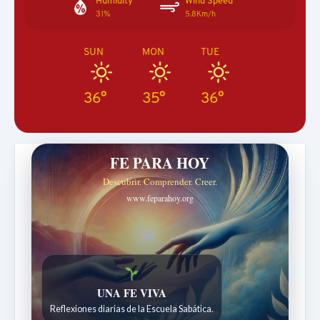
Humidity
Wind Speed
31%
5.8Km/h
SUN
MON
TUE
36°
35°
36°
FE PARA HOY
Descubrir. Comprender. Creer.
www.feparahoy.org
Historias bíblicas para maravillarse
Historias bíblicas para niños de 7 a 12 años.