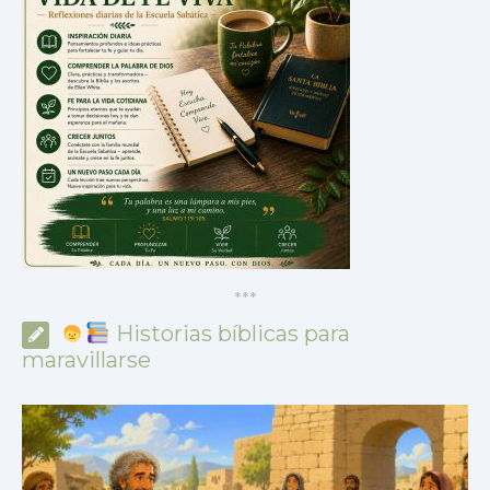
*
*
*
Historias bíblicas para
maravillarse