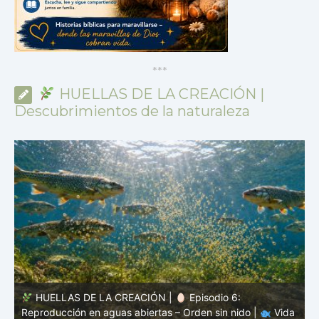
*
*
*
HUELLAS DE LA CREACIÓN |
Descubrimientos de la naturaleza
HUELLAS DE LA CREACIÓN |
Episodio 5: Protección
a
sin coraza – Camuflaje, color y forma |
Vida oculta – El
v