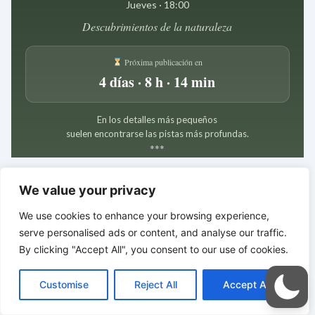
Jueves · 18:00
Descubrimientos de la naturaleza
Próxima publicación en
4 días · 8 h · 14 min
En los detalles más pequeños
suelen encontrarse las pistas más profundas.
*
*
*
LA INTELIGENCIA SILENCIOSA
We value your privacy
DEL CUERPO | El orden devuelve la vida
We use cookies to enhance your browsing experience,
serve personalised ads or content, and analyse our traffic.
By clicking "Accept All", you consent to our use of cookies.
C
F
P
W
T
R
M
T
T
V
o
a
i
h
u
e
e
e
w
i
Customise
Reject All
Accept All
p
c
n
a
m
d
s
l
i
b
r
C
y
e
t
t
b
d
s
e
t
e
o
L
b
e
s
l
i
e
g
t
r