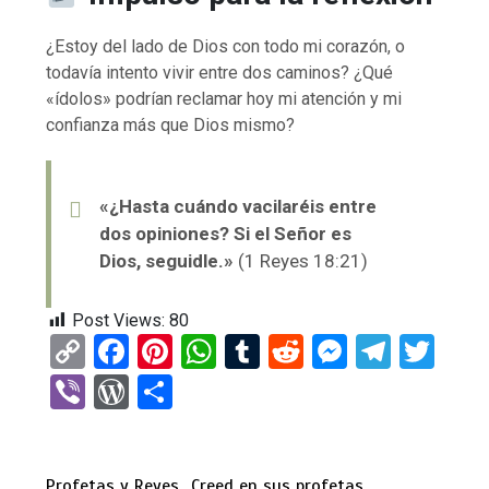
¿Estoy del lado de Dios con todo mi corazón, o
todavía intento vivir entre dos caminos? ¿Qué
«ídolos» podrían reclamar hoy mi atención y mi
confianza más que Dios mismo?
«¿Hasta cuándo vacilaréis entre
dos opiniones? Si el Señor es
Dios, seguidle.»
(1 Reyes 18:21)
Post Views:
80
C
F
Pi
W
T
R
M
T
T
o
a
nt
h
u
e
es
el
wi
Vi
W
C
py
ce
er
at
m
d
se
e
tt
b
or
o
Li
b
es
s
bl
di
n
gr
er
er
d
m
Profetas y Reyes
Creed en sus profetas