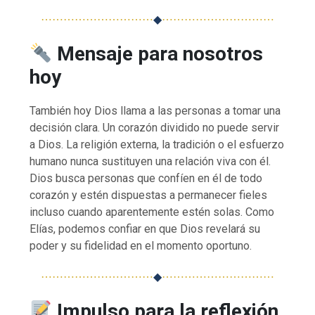
⋯⋯⋯⋯⋯⋯⋯⋯⋯⋯
◆
⋯⋯⋯⋯⋯⋯⋯⋯⋯⋯
Mensaje para nosotros
hoy
También hoy Dios llama a las personas a tomar una
decisión clara. Un corazón dividido no puede servir
a Dios. La religión externa, la tradición o el esfuerzo
humano nunca sustituyen una relación viva con él.
Dios busca personas que confíen en él de todo
corazón y estén dispuestas a permanecer fieles
incluso cuando aparentemente estén solas. Como
Elías, podemos confiar en que Dios revelará su
poder y su fidelidad en el momento oportuno.
⋯⋯⋯⋯⋯⋯⋯⋯⋯⋯
◆
⋯⋯⋯⋯⋯⋯⋯⋯⋯⋯
Impulso para la reflexión