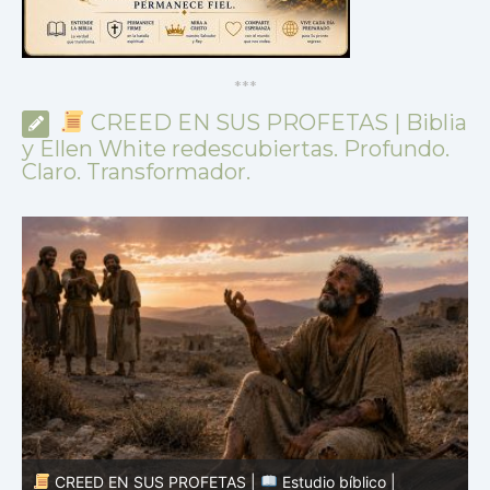
*
*
*
CREED EN SUS PROFETAS | Biblia
y Ellen White redescubiertas. Profundo.
Claro. Transformador.
CREED EN SUS PROFETAS |
Estudio bíblico |
25.07.2026 |
Job |
Cap.29 – El recuerdo de tiempos