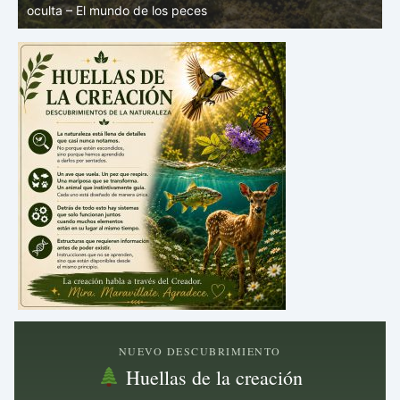
mundo de los peces
V
NUEVO DESCUBRIMIENTO
Huellas de la creación