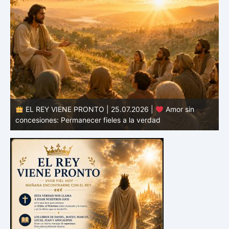
EL REY VIENE PRONTO | 24.07.2026 |
Valor para
defender la verdad: Permanecer fieles en tiempos de
confusión
E