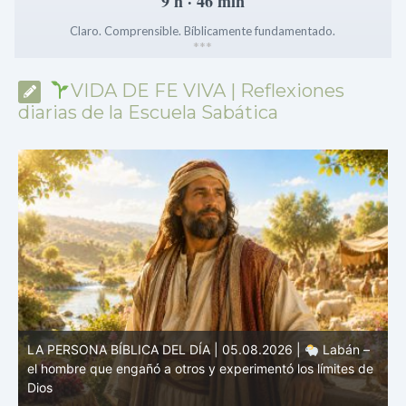
9 h · 46 min
Claro. Comprensible. Bíblicamente fundamentado.
*
*
*
VIDA DE FE VIVA | Reflexiones
diarias de la Escuela Sabática
e
LA PERSONA BÍBLICA DEL DÍA | 04.08.2026 |
Melquisedec – el rey de paz y sacerdote del Dios Altísimo
e