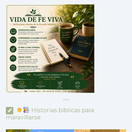
*
*
*
Historias bíblicas para
maravillarse