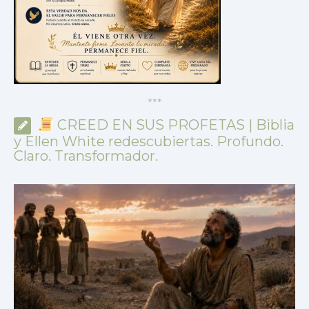
*
*
*
CREED EN SUS PROFETAS | Biblia
y Ellen White redescubiertas. Profundo.
Claro. Transformador.