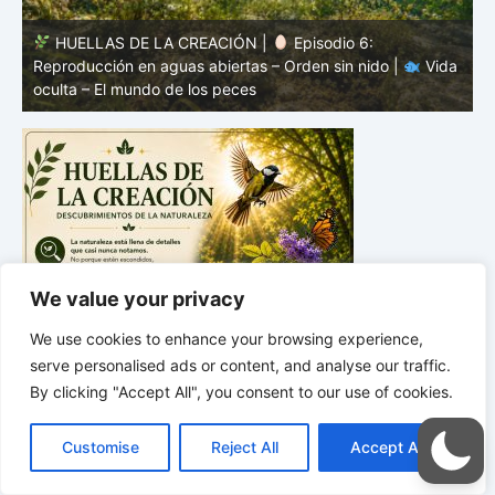
HUELLAS DE LA CREACIÓN |
Episodio 5: Protección
a
sin coraza – Camuflaje, color y forma |
Vida oculta – El
v
mundo de los peces
V
We value your privacy
We use cookies to enhance your browsing experience,
serve personalised ads or content, and analyse our traffic.
By clicking "Accept All", you consent to our use of cookies.
C
F
P
W
T
R
M
T
T
V
o
a
i
h
u
e
e
e
w
i
Customise
Reject All
Accept All
p
c
n
a
m
d
s
l
i
b
r
C
y
e
t
t
b
d
s
e
t
e
o
L
b
e
s
l
i
e
g
t
r