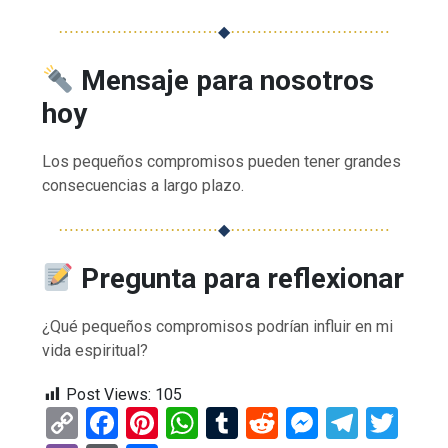
⋯⋯⋯⋯⋯⋯⋯⋯⋯⋯
◆
⋯⋯⋯⋯⋯⋯⋯⋯⋯⋯
Mensaje para nosotros
hoy
Los pequeños compromisos pueden tener grandes
consecuencias a largo plazo.
⋯⋯⋯⋯⋯⋯⋯⋯⋯⋯
◆
⋯⋯⋯⋯⋯⋯⋯⋯⋯⋯
Pregunta para reflexionar
¿Qué pequeños compromisos podrían influir en mi
vida espiritual?
Post Views:
105
C
F
Pi
W
T
R
M
T
T