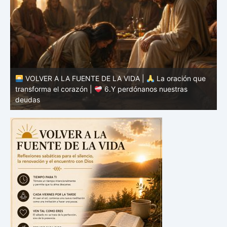
VOLVER A LA FUENTE DE LA VIDA |
La oración que
transforma el corazón |
5.Danos hoy nuestro pan de
cada día
t