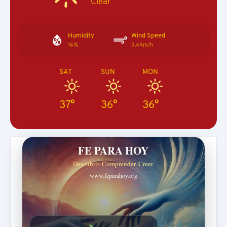
Clear
Humidity
Wind Speed
16%
9.4Km/h
SAT
SUN
MON
37°
36°
36°
FE PARA HOY
Descubrir. Comprender. Creer.
www.feparahoy.org