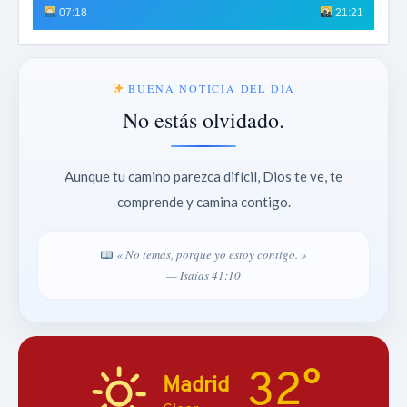
07:18
21:21
BUENA NOTICIA DEL DÍA
No estás olvidado.
Aunque tu camino parezca difícil, Dios te ve, te
comprende y camina contigo.
« No temas, porque yo estoy contigo. »
— Isaías 41:10
32°
Madrid