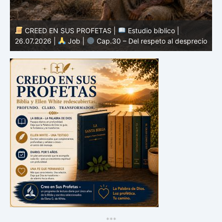
CREED EN SUS PROFETAS |
Estudio bíblico |
25.07.2026 |
Job |
Cap.29 – El recuerdo de tiempos
io
mejores
2
*
*
*