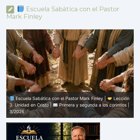
Escuela Sabática con el Pastor
Mark Finley
n
Escuela Sabática con el Pastor Mark Finley |
Lección
|
2: El mensaje de la cruz |
Primera y segunda a los
1
corintios | 3/2026
a