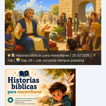
Historias bíblicas para maravillarse | 24.07.2026 |
Job |
Cap.28 – Job busca la verdadera sabiduría
J