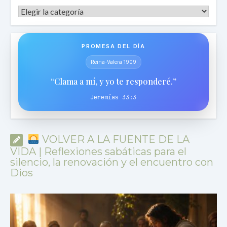
Categorías
PROMESA DEL DÍA
Reina-Valera 1909
“Clama a mí, y yo te responderé.”
Jeremías 33:3
VOLVER A LA FUENTE DE LA
VIDA | Reflexiones sabáticas para el
silencio, la renovación y el encuentro con
Dios