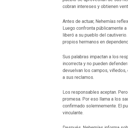
cobran intereses y obtienen vent
Antes de actuar, Nehemías refle
Luego confronta públicamente a 
liberó a su pueblo del cautiveri
VOLVER A LA F
propios hermanos en dependenc
VOLVER A LA FUENTE DE LA VIDA |
oración que transf
ntroducción
dejes caer en tent
Sus palabras impactan a los re
incorrecta y no pueden defende
devuelvan los campos, viñedos, c
a sus reclamos.
Los responsables aceptan. Pero
promesa. Por eso llama a los sa
confirmado solemnemente. El pu
vinculante.
Después, Nehemías informa sob