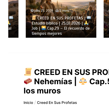
julio 25, 2026
5 mins
julio 24
CREED EN SUS PROFETAS |
CREE
Estudio bíblico | 25.07.2026 |
Estudio
Job |
Cap.29 – El recuerdo de
Job |
tiempos mejores
sabidur
CREED EN SUS PROF
Nehemías |
Cap.5
los muros
Inicio
Creed En Sus Profetas