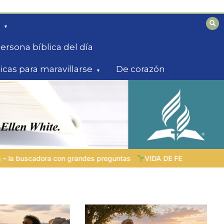
ersona bíblica del día
licas para maravillarse
De corazón
VIDA DE FE VIVA |
Lección 5: «Todo para la gloria de Dios» |