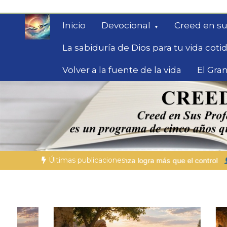
Saltar
al
Inicio
Devocional
Creed en su
contenido
La sabiduría de Dios para tu vida coti
Volver a la fuente de la vida
El Gran
Fe para Hoy
Reflexiones bíblicas para personas en bús
Últimas publicaciones
logra más que el control
LA PERSONA BÍBLICA DEL DÍA | 27.07.