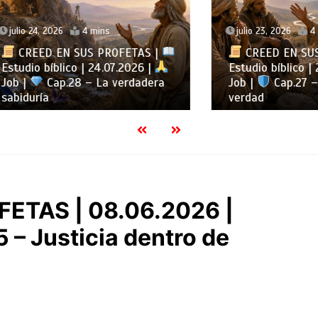
, 2026
4 mins
julio 23, 2026
4 mins
D EN SUS PROFETAS |
CREED EN SUS PROFE
 bíblico | 24.07.2026 |
Estudio bíblico | 23.07.2
Cap.28 – La verdadera
Job |
Cap.27 – Aferrar
ía
verdad
ETAS | 08.06.2026 |
 – Justicia dentro de