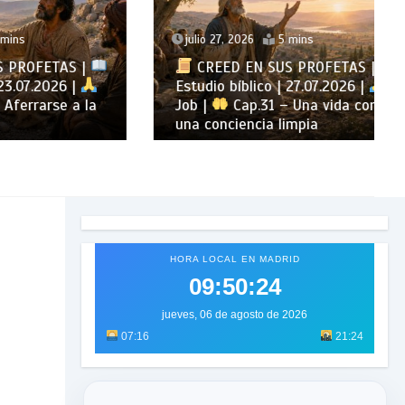
julio 27, 2026
5 mins
TAS |
CREED EN SUS PROFETAS |
026 |
Estudio bíblico | 27.07.2026 |
se a la
Job |
Cap.31 – Una vida con
una conciencia limpia
HORA LOCAL EN MADRID
09:50:26
jueves, 06 de agosto de 2026
07:16
21:24