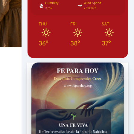
Humidity
Wind Speed
37%
7.2Km/h
THU
FRI
SAT
36°
38°
37°
FE PARA HOY
Descubrir. Comprender. Creer.
www.feparahoy.org
UNA FE VIVA
Reflexiones diarias de la Escuela Sabática.