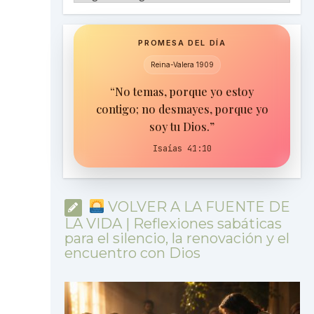
PROMESA DEL DÍA
Reina-Valera 1909
“No temas, porque yo estoy
contigo; no desmayes, porque yo
soy tu Dios.”
Isaías 41:10
VOLVER A LA FUENTE DE
LA VIDA | Reflexiones sabáticas
para el silencio, la renovación y el
encuentro con Dios