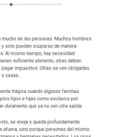
⋯⋯◆⋯⋯⋯⋯⋯⋯⋯⋯⋯⋯
ge mucho de las personas. Muchos hombres
as y solo pueden ocuparse de manera
as. Al mismo tiempo, hay necesidad
ienen suficiente alimento, otras deben
r pagar impuestos. Otras se ven obligadas
 o casas.
mente trágica cuando algunas familias
pios hijos e hijas como esclavos por
n duramente que ya no ven otra salida.
sto, se enoja y queda profundamente
e afuera, sino porque personas del mismo
rmanos y hermanas necesitados. Los ricos