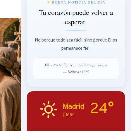
BUENA NOTICIA DEL DÍA
Tu corazón puede volver a
esperar.
No porque todo sea fácil, sino porque Dios
permanece fiel.
« No te dejaré, ni te desampararé. »
— Hebreos 13:5
24°
Madrid
Clear