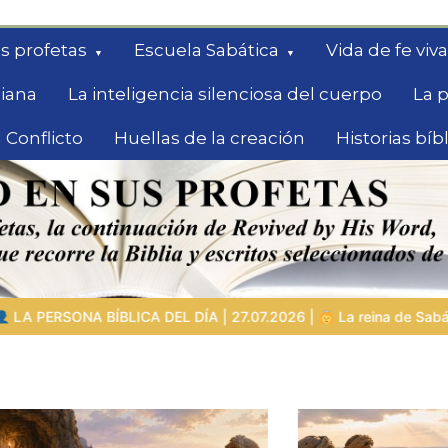
s profetas
Escuela Sabática
Vida de fe viva
diana
La inteligencia silenciosa del cuerpo
La p
 Conflicto
Huellas de la creación
Historias bíb
queda
2026 |
La reina de Sabá – la buscadora con grandes preguntas