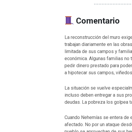
⋯⋯⋯⋯⋯⋯⋯⋯
Comentario
La reconstrucción del muro exi
trabajan diariamente en las obr
limitada de sus campos y famili
económica. Algunas familias no t
pedir dinero prestado para pode
a hipotecar sus campos, viñedos
La situación se vuelve especial
incluso deben entregar a sus pro
deudas. La pobreza los golpea ta
Cuando Nehemías se entera de e
afectado. No por un ataque desd
pueblo se aprovechan de sus he