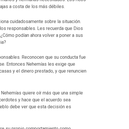
ajas a costa de los más débiles.
xiona cuidadosamente sobre la situación.
los responsables. Les recuerda que Dios
VOLVER A LA FUENTE DE LA VI
o. ¿Cómo podían ahora volver a poner a sus
UENTE DE LA VIDA |
La
oración que transforma el corazón 
ia?
orma el corazón |
8.No nos
también nosotros perdonamos a nu
ación
deudores
sponsables. Reconocen que su conducta fue
rse. Entonces Nehemías les exige que
asas y el dinero prestado, y que renuncien
 Nehemías quiere oír más que una simple
cerdotes y hace que el acuerdo sea
eblo debe ver que esta decisión es
re su propio comportamiento como