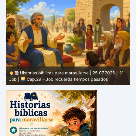
Historias bíblicas para maravillarse | 24.07.2026 |
Job |
Cap.28 – Job busca la verdadera sabiduría
J