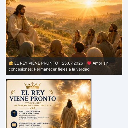
EL REY VIENE PRONTO | 24.07.2026 |
Valor para
defender la verdad: Permanecer fieles en tiempos de
confusión
E