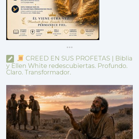
*
*
*
CREED EN SUS PROFETAS | Biblia
y Ellen White redescubiertas. Profundo.
Claro. Transformador.