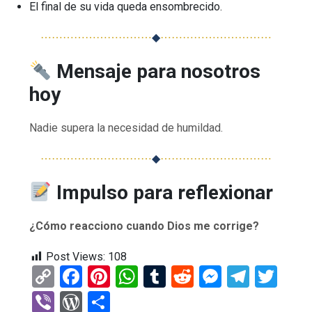
El final de su vida queda ensombrecido.
⋯⋯⋯⋯⋯⋯⋯⋯⋯⋯
◆
⋯⋯⋯⋯⋯⋯⋯⋯⋯⋯
Mensaje para nosotros
hoy
Nadie supera la necesidad de humildad.
⋯⋯⋯⋯⋯⋯⋯⋯⋯⋯
◆
⋯⋯⋯⋯⋯⋯⋯⋯⋯⋯
Impulso para reflexionar
¿Cómo reacciono cuando Dios me corrige?
Post Views:
108
C
F
Pi
W
T
R
M
T
T
o
a
nt
h
u
e
es
el
wi
Vi
W
C