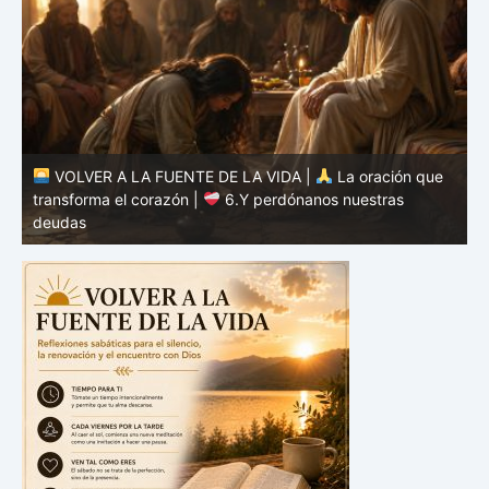
VOLVER A LA FUENTE DE LA VIDA |
La oración que
transforma el corazón |
5.Danos hoy nuestro pan de
cada día
t