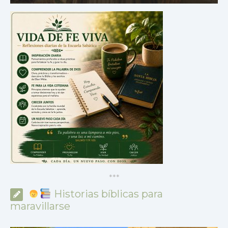
*
*
*
Historias bíblicas para
maravillarse