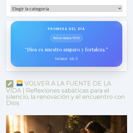
Categorías
PROMESA DEL DÍA
Reina-Valera 1909
“Dios es nuestro amparo y fortaleza.”
Salmos 46:1
VOLVER A LA FUENTE DE LA
VIDA | Reflexiones sabáticas para el
silencio, la renovación y el encuentro con
Dios