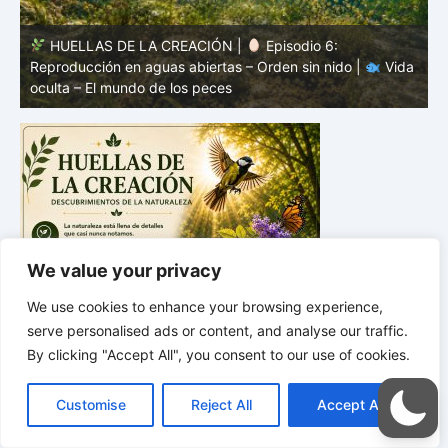
HUELLAS DE LA CREACIÓN |
Episodio 5: Protección
a
sin coraza – Camuflaje, color y forma |
Vida oculta – El
v
mundo de los peces
V
We value your privacy
We use cookies to enhance your browsing experience,
serve personalised ads or content, and analyse our traffic.
By clicking "Accept All", you consent to our use of cookies.
C
F
P
W
T
R
M
T
T
V
o
a
i
h
u
e
e
e
w
i
Customise
Reject All
Accept All
p
c
n
a
m
d
s
l
i
b
r
C
y
e
t
t
b
d
s
e
t
e
o
L
b
e
s
l
i
e
g
t
r