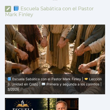
*
*
*
Escuela Sabática con el Pastor
Mark Finley
n
Escuela Sabática con el Pastor Mark Finley |
Lección
|
2: El mensaje de la cruz |
Primera y segunda a los
1
corintios | 3/2026
a