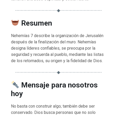
⋯⋯⋯⋯⋯⋯⋯⋯⋯⋯◆⋯⋯⋯⋯⋯⋯⋯⋯⋯⋯
Resumen
Nehemías 7 describe la organización de Jerusalén
después de la finalización del muro. Nehemías
designa líderes confiables, se preocupa por la
seguridad y recuerda al pueblo, mediante las listas
de los retornados, su origen y la fidelidad de Dios.
⋯⋯⋯⋯⋯⋯⋯⋯⋯⋯◆⋯⋯⋯⋯⋯⋯⋯⋯⋯⋯
Mensaje para nosotros
hoy
No basta con construir algo; también debe ser
conservado. Dios busca personas que no solo