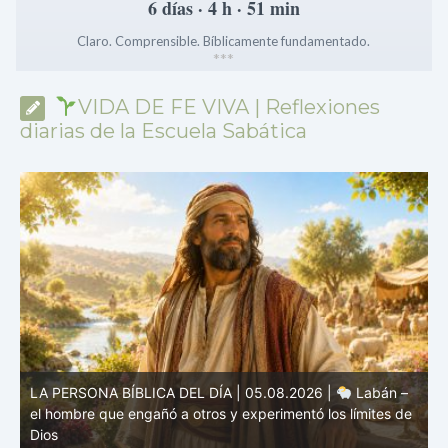
6 días · 4 h · 51 min
Claro. Comprensible. Bíblicamente fundamentado.
*
*
*
VIDA DE FE VIVA | Reflexiones
diarias de la Escuela Sabática
e
LA PERSONA BÍBLICA DEL DÍA | 04.08.2026 |
Melquisedec – el rey de paz y sacerdote del Dios Altísimo
e