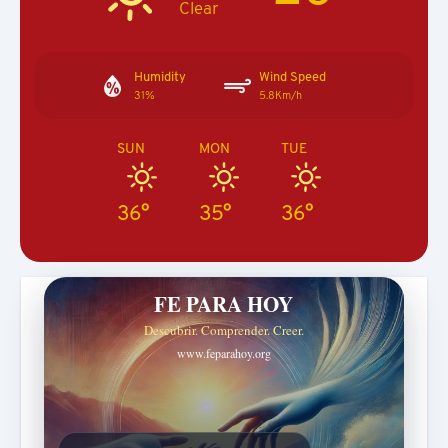
Clear
Humidity
Wind Speed
31%
5.8Km/h
SUN
MON
TUE
36°
35°
36°
FE PARA HOY
Descubrir. Comprender. Creer.
www.feparahoy.org