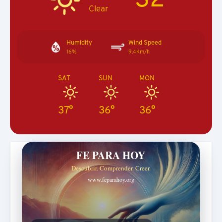
Clear
Humidity
Wind Speed
16%
9.4Km/h
SAT
SUN
MON
37°
36°
36°
FE PARA HOY
Descubrir. Comprender. Creer.
www.feparahoy.org