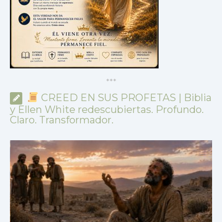
*
*
*
CREED EN SUS PROFETAS | Biblia
y Ellen White redescubiertas. Profundo.
Claro. Transformador.