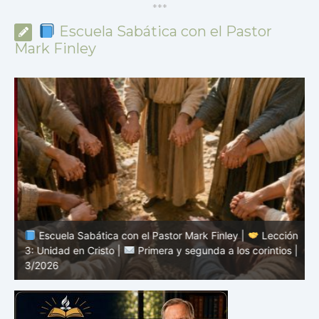
*
*
*
Escuela Sabática con el Pastor
Mark Finley
n
Escuela Sabática con el Pastor Mark Finley |
Lección
3: Unidad en Cristo |
Primera y segunda a los corintios |
2
3/2026
c