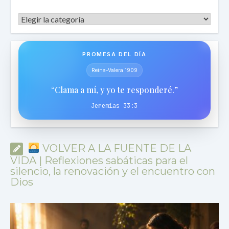
Categorías
PROMESA DEL DÍA
Reina-Valera 1909
“Clama a mí, y yo te responderé.”
Jeremías 33:3
VOLVER A LA FUENTE DE LA
VIDA | Reflexiones sabáticas para el
silencio, la renovación y el encuentro con
Dios