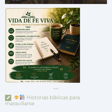
*
*
*
Historias bíblicas para
maravillarse