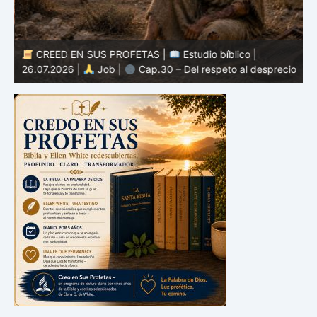
CREED EN SUS PROFETAS |
Estudio bíblico |
2
26.07.2026 |
Job |
Cap.30 – Del respeto al desprecio
m