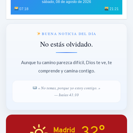
sábado, 08 de agosto de 2026
07:18
21:21
BUENA NOTICIA DEL DÍA
No estás olvidado.
Aunque tu camino parezca difícil, Dios te ve, te
comprende y camina contigo.
« No temas, porque yo estoy contigo. »
— Isaías 41:10
32°
Madrid