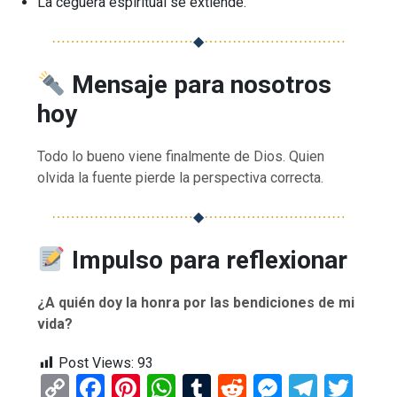
La ceguera espiritual se extiende.
⋯⋯⋯⋯⋯⋯⋯⋯⋯⋯
◆
⋯⋯⋯⋯⋯⋯⋯⋯⋯⋯
Mensaje para nosotros
hoy
Todo lo bueno viene finalmente de Dios. Quien
olvida la fuente pierde la perspectiva correcta.
⋯⋯⋯⋯⋯⋯⋯⋯⋯⋯
◆
⋯⋯⋯⋯⋯⋯⋯⋯⋯⋯
Impulso para reflexionar
¿A quién doy la honra por las bendiciones de mi
vida?
Post Views:
93
C
F
Pi
W
T
R
M
T
T