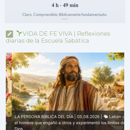
4 h · 49 min
Claro. Comprensible. Bíblicamente fundamentado.
*
*
*
VIDA DE FE VIVA | Reflexiones
diarias de la Escuela Sabática
LA PERSONA BÍBLICA DEL DÍA | 05.08.2026 |
Labán –
a
el hombre que engañó a otros y experimentó los límites de
L
Dios
M