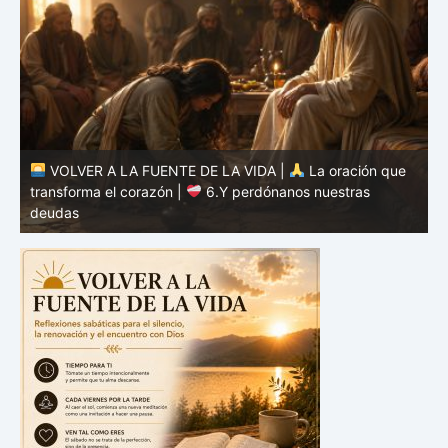
VOLVER A LA FUENTE DE LA VIDA |
La oración que
transforma el corazón |
6.Y perdónanos nuestras
t
deudas
c