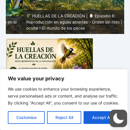
HUELLAS DE LA CREACIÓN |
Episodio 6:
Reproducción en aguas abiertas – Orden sin nido |
Vida
s
oculta – El mundo de los peces
m
We value your privacy
We use cookies to enhance your browsing experience,
serve personalised ads or content, and analyse our traffic.
By clicking "Accept All", you consent to our use of cookies.
C
F
P
W
T
R
M
T
T
V
o
a
i
h
u
e
e
e
w
i
Customise
Reject All
Accept All
p
c
n
a
m
d
s
l
i
b
r
C
y
e
t
t
b
d
s
e
t
e
o
L
b
e
s
l
i
e
g
t
r