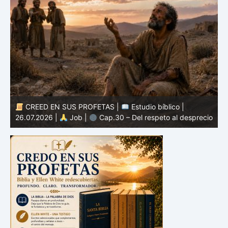
CREED EN SUS PROFETAS |
Estudio bíblico |
25.07.2026 |
Job |
Cap.29 – El recuerdo de tiempos
io
mejores
2