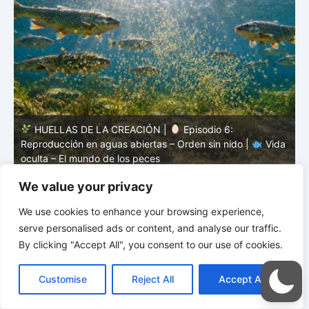
HUELLAS DE LA CREACIÓN |
Episodio 5: Protección
a
sin coraza – Camuflaje, color y forma |
Vida oculta – El
v
mundo de los peces
V
We value your privacy
We use cookies to enhance your browsing experience,
serve personalised ads or content, and analyse our traffic.
By clicking "Accept All", you consent to our use of cookies.
C
F
P
W
T
R
M
T
T
V
o
a
i
h
u
e
e
e
w
i
Customise
Reject All
Accept All
p
c
n
a
m
d
s
l
i
b
r
C
y
e
t
t
b
d
s
e
t
e
o
L
b
e
s
l
i
e
g
t
r