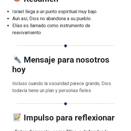
Israel llega a un punto espiritual muy bajo.
Aun así, Dios no abandona a su pueblo.
Elías es llamado como instrumento de
reavivamiento.
⋯⋯⋯⋯⋯⋯⋯⋯⋯⋯
◆
⋯⋯⋯⋯⋯⋯⋯⋯⋯⋯
Mensaje para nosotros
hoy
Incluso cuando la oscuridad parece grande, Dios
todavía tiene un plan y personas fieles.
⋯⋯⋯⋯⋯⋯⋯⋯⋯⋯
◆
⋯⋯⋯⋯⋯⋯⋯⋯⋯⋯
Impulso para reflexionar