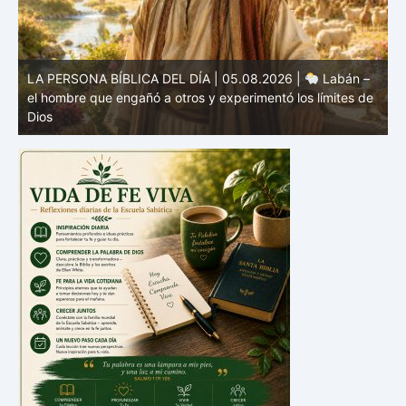
e
LA PERSONA BÍBLICA DEL DÍA | 04.08.2026 |
Melquisedec – el rey de paz y sacerdote del Dios Altísimo
e