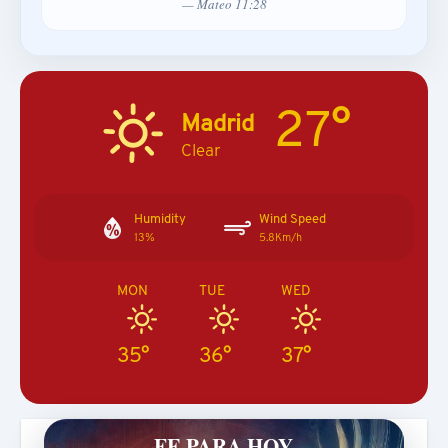
— Mateo 11:28
27°
Madrid
Clear
Humidity
Wind Speed
13%
5.8Km/h
MON
TUE
WED
35°
36°
37°
FE PARA HOY