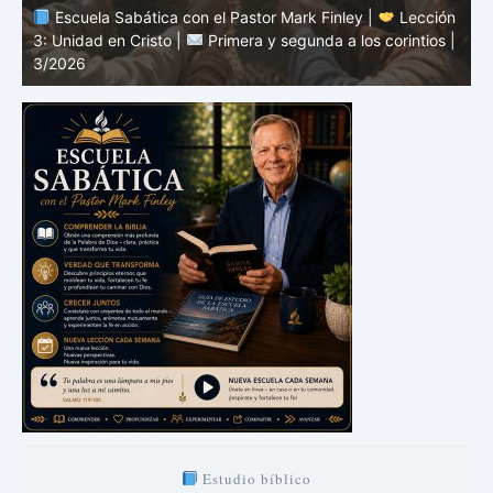
n
Escuela Sabática con el Pastor Mark Finley |
Lección
|
2: El mensaje de la cruz |
Primera y segunda a los
1
corintios | 3/2026
a
Estudio bíblico