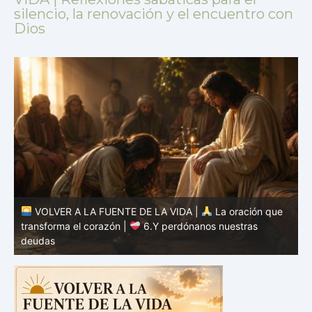
silencio, la renovación y el encuentro con
Dios
VOLVER A LA FUENTE DE LA VIDA |
La oración que
transforma el corazón |
5.Danos hoy nuestro pan de
cada día
t