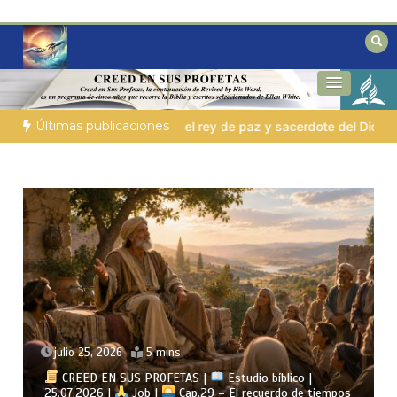
Saltar
al
contenido
Reflexiones bíblicas para personas en
Fe para Hoy
búsqueda
Últimas publicaciones
ote del Dios Altísimo
LA PERSONA BÍBLICA DEL DÍA | 03.08.2
julio 24, 2026
4 mins
bíblico |
erdo de tiempos
CREED EN SUS PROFETAS |
Estudio bíb