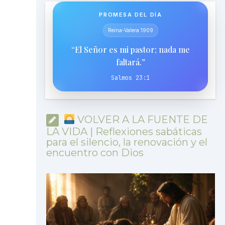
PROMESA DEL DÍA
Reina-Valera 1909
“El Señor es mi pastor; nada me
faltará.”
Salmos 23:1
VOLVER A LA FUENTE DE
LA VIDA | Reflexiones sabáticas
para el silencio, la renovación y el
encuentro con Dios