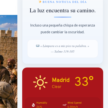
BUENA NOTICIA DEL DÍA
La luz encuentra su camino.
Incluso una pequeña chispa de esperanza
puede cambiar la oscuridad.
« Lámpara es a mis pies tu palabra. »
— Salmo 119:105
33°
Madrid
Clear
Humidity
Wind Speed
26%
6.5Km/h