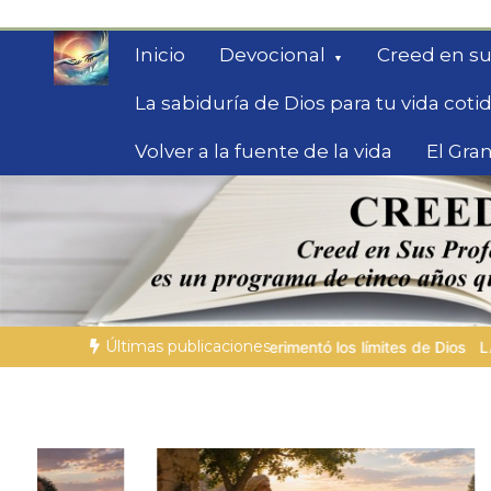
Saltar
al
Inicio
Devocional
Creed en su
contenido
La sabiduría de Dios para tu vida coti
Volver a la fuente de la vida
El Gran
Fe para Hoy
Reflexiones bíblicas para personas en bús
Últimas publicaciones
tó los límites de Dios
LA PERSONA BÍBLICA DEL DÍA | 04.08.20