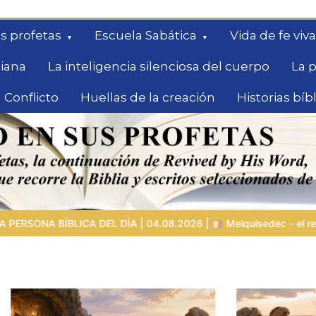
s profetas
Escuela Sabática
Vida de fe viva
diana
La inteligencia silenciosa del cuerpo
La p
 Conflicto
Huellas de la creación
Historias bíb
queda
26 |
Melquisedec – el rey de paz y sacerdote del Dios Altísimo