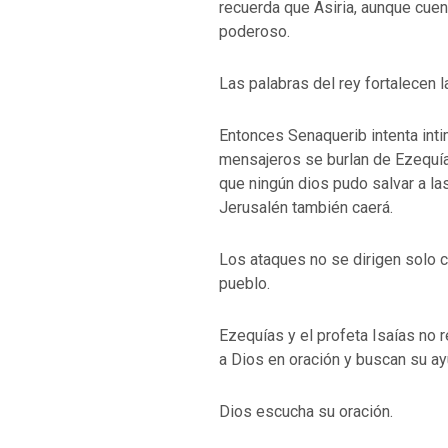
recuerda que Asiria, aunque cuen
poderoso.
VOLVER A LA F
Las palabras del rey fortalecen l
VOLVER A LA FUENTE DE LA VIDA |
oración que transf
ntroducción
dejes caer en tent
Entonces Senaquerib intenta inti
mensajeros se burlan de Ezequías
que ningún dios pudo salvar a las
Jerusalén también caerá.
Los ataques no se dirigen solo co
pueblo.
Ezequías y el profeta Isaías no
a Dios en oración y buscan su ay
Dios escucha su oración.