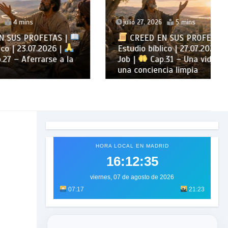
julio 27, 2026
5 mins
TAS |
CREED EN SUS PROFETAS |
026 |
Estudio bíblico | 27.07.2026 |
se a la
Job |
Cap.31 – Una vida con
una conciencia limpia
HORA LOCAL EN MADRID
16:12:36
viernes, 07 de agosto de 2026
07:17
21:23