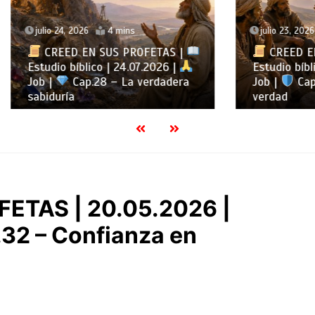
, 2026
4 mins
julio 23, 2026
4 mins
D EN SUS PROFETAS |
CREED EN SUS PROFE
 bíblico | 24.07.2026 |
Estudio bíblico | 23.07.2
Cap.28 – La verdadera
Job |
Cap.27 – Aferrar
ía
verdad
ETAS | 20.05.2026 |
32 – Confianza en