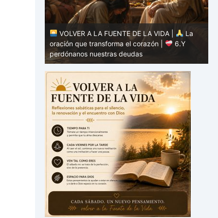
DA |
La
|
7.Como
VOLVER A LA FUENTE DE LA VIDA |
La
estros
oración que transforma el corazón |
6.Y
o
perdónanos nuestras deudas
h