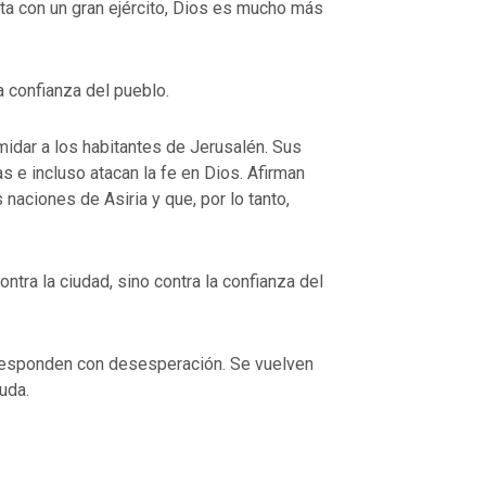
ta con un gran ejército, Dios es mucho más
VOLVER A LA FUENTE DE LA VI
UENTE DE LA VIDA |
La
oración que transforma el corazón 
a confianza del pueblo.
orma el corazón |
8.No nos
también nosotros perdonamos a nu
ación
deudores
midar a los habitantes de Jerusalén. Sus
 e incluso atacan la fe en Dios. Afirman
 naciones de Asiria y que, por lo tanto,
ntra la ciudad, sino contra la confianza del
 responden con desesperación. Se vuelven
uda.