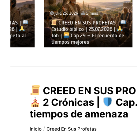
julio 25, 2026
5 mins
julio 24
CREED EN SUS PROFETAS |
CREE
Estudio bíblico | 25.07.2026 |
Estudio
Job |
Cap.29 – El recuerdo de
Job |
tiempos mejores
sabidur
CREED EN SUS PROF
2 Crónicas |
Cap.
tiempos de amenaza
Inicio
Creed En Sus Profetas