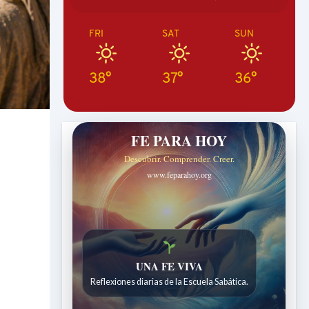
FRI
SAT
SUN
38°
37°
36°
FE PARA HOY
Descubrir. Comprender. Creer.
www.feparahoy.org
UNA FE VIVA
Reflexiones diarias de la Escuela Sabática.