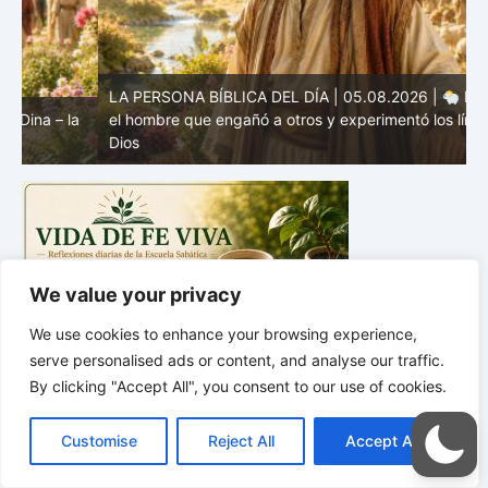
LA PERSONA BÍBLICA DEL DÍA | 05.08.2026 |
Labán –
a
el hombre que engañó a otros y experimentó los límites de
L
Dios
M
We value your privacy
We use cookies to enhance your browsing experience,
serve personalised ads or content, and analyse our traffic.
By clicking "Accept All", you consent to our use of cookies.
C
F
P
W
T
R
M
T
T
V
o
a
i
h
u
e
e
e
w
i
Customise
Reject All
Accept All
p
c
n
a
m
d
s
l
i
b
r
C
y
e
t
t
b
d
s
e
t
e
o
L
b
e
s
l
i
e
g
t
r