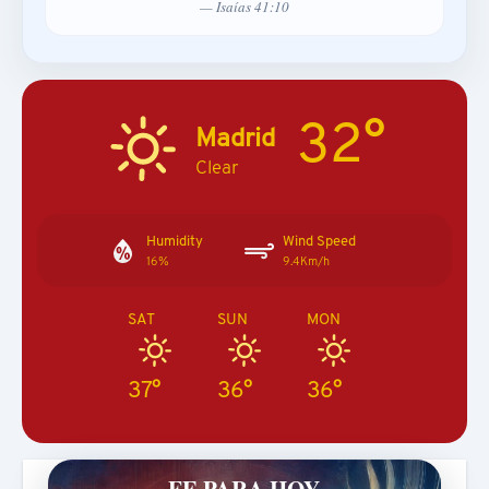
— Isaías 41:10
32°
Madrid
Clear
Humidity
Wind Speed
16%
9.4Km/h
SAT
SUN
MON
37°
36°
36°