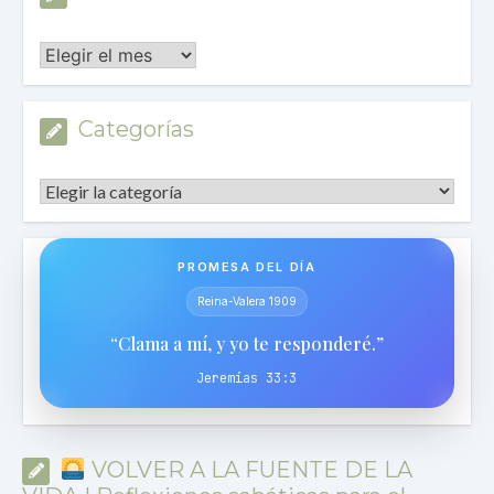
Archivos
Categorías
Categorías
PROMESA DEL DÍA
Reina-Valera 1909
“Clama a mí, y yo te responderé.”
Jeremías 33:3
VOLVER A LA FUENTE DE LA