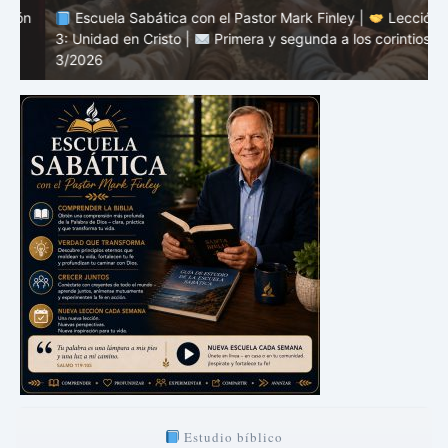
n
Escuela Sabática con el Pastor Mark Finley |
Lección
3: Unidad en Cristo |
Primera y segunda a los corintios |
2
3/2026
c
Estudio bíblico