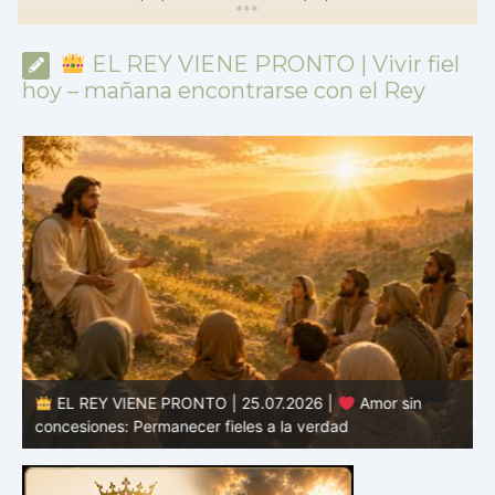
*
*
*
EL REY VIENE PRONTO | Vivir fiel
hoy – mañana encontrarse con el Rey
EL REY VIENE PRONTO | 25.07.2026 |
Amor sin
d
concesiones: Permanecer fieles a la verdad
c