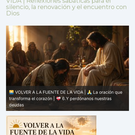
VIDA | Reflexiones sabáticas para el
silencio, la renovación y el encuentro con
Dios
VOLVER A LA FUENTE DE LA VIDA |
La oración que
transforma el corazón |
6.Y perdónanos nuestras
t
deudas
c