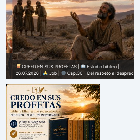
CREED EN SUS PROFETAS |
Estudio bíblico |
2
26.07.2026 |
Job |
Cap.30 – Del respeto al desprecio
m