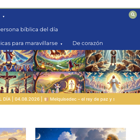
ersona bíblica del día
licas para maravillarse
De corazón
de paz y sacerdote del Dios Altísimo
LA PERSONA BÍBLICA DEL 