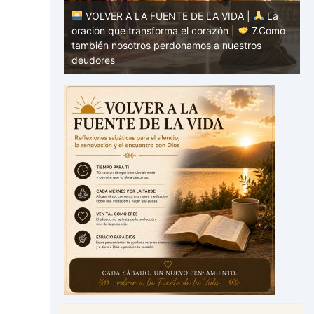
DA |
La
|
7.Como
VOLVER A LA FUENTE DE LA VIDA |
La
estros
oración que transforma el corazón |
6.Y
o
perdónanos nuestras deudas
h