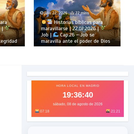
julio 22, 2026
22 mins
para
Historias bíblicas para
 |
maravillarse | 22.07.2026 |
Job |
Cap.26 – Job se
tegridad
maravilla ante el poder de Dios
HORA LOCAL EN MADRID
19:36:42
sábado, 08 de agosto de 2026
07:18
21:21