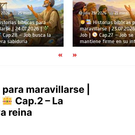
, 2026
25 mins
julio 23, 2026
21 mins
storias bíblicas para
Historias bíblicas 
larse | 24.07.2026 |
maravillarse | 23.07.2026
Cap.28 – Job busca la
Job |
Cap.27 – Job se
ra sabiduría
mantiene firme en su in
 para maravillarse |
|
Cap.2 – La
a reina