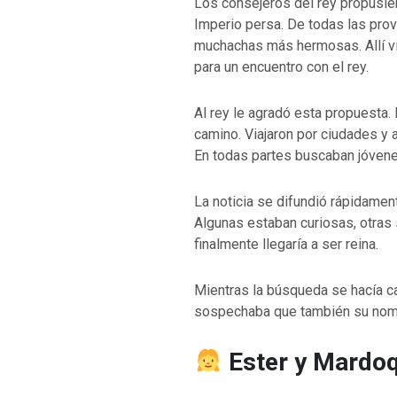
Los consejeros del rey propusie
Imperio persa. De todas las prov
VOLVER A LA F
muchachas más hermosas. Allí viv
VOLVER A LA FUENTE DE LA VIDA |
oración que transf
para un encuentro con el rey.
ntroducción
dejes caer en tent
Al rey le agradó esta propuesta.
camino. Viajaron por ciudades y 
En todas partes buscaban jóvenes
La noticia se difundió rápidamen
Algunas estaban curiosas, otras
finalmente llegaría a ser reina.
Mientras la búsqueda se hacía c
sospechaba que también su nomb
Ester y Mardo