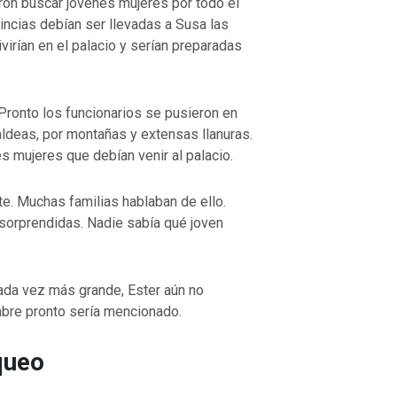
ron buscar jóvenes mujeres por todo el
VOLVER A LA FUENTE DE LA VI
incias debían ser llevadas a Susa las
UENTE DE LA VIDA |
La
oración que transforma el corazón 
irían en el palacio y serían preparadas
orma el corazón |
8.No nos
también nosotros perdonamos a nu
ación
deudores
 Pronto los funcionarios se pusieron en
aldeas, por montañas y extensas llanuras.
 mujeres que debían venir al palacio.
te. Muchas familias hablaban de ello.
 sorprendidas. Nadie sabía qué joven
ada vez más grande, Ester aún no
re pronto sería mencionado.
queo