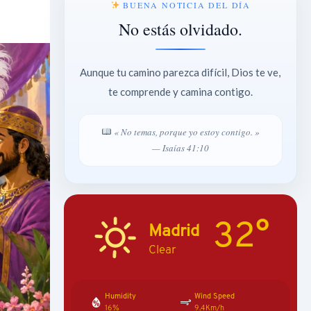
BUENA NOTICIA DEL DÍA
No estás olvidado.
Aunque tu camino parezca difícil, Dios te ve,
te comprende y camina contigo.
« No temas, porque yo estoy contigo. »
— Isaías 41:10
32°
Madrid
Clear
Humidity
Wind Speed
16%
9.4Km/h