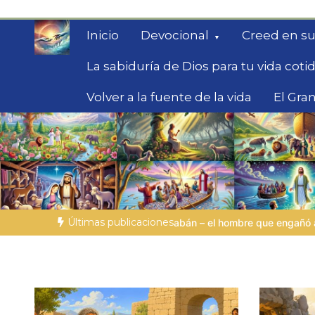
Saltar
al
Inicio
Devocional
Creed en su
contenido
La sabiduría de Dios para tu vida coti
Volver a la fuente de la vida
El Gran
Fe para Hoy
Reflexiones bíblicas para personas en bús
Últimas publicaciones
l hombre que engañó a otros y experimentó los límites de Dios
LA 