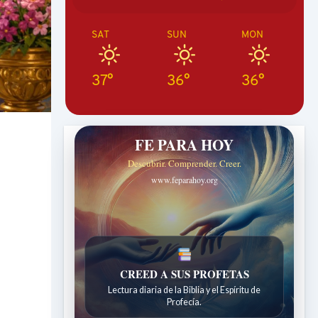
SAT
SUN
MON
37°
36°
36°
FE PARA HOY
Descubrir. Comprender. Creer.
www.feparahoy.org
UNA FE VIVA
Reflexiones diarias de la Escuela Sabática.