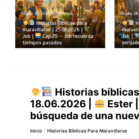
julio 25, 2026
26 mins
julio 24
Historias bíblicas para
Hi
maravillarse | 25.07.2026 |
maravil
Job |
Cap.29 – Job recuerda
Job |
tiempos pasados
verdade
Historias bíblicas
18.06.2026 |
Ester 
búsqueda de una nuev
Inicio
Historias Bíblicas Para Maravillarse