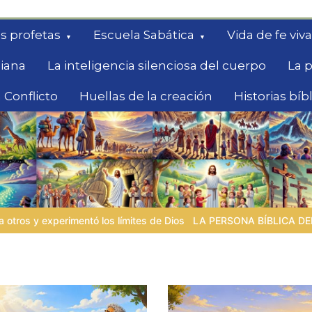
s profetas
Escuela Sabática
Vida de fe viva
diana
La inteligencia silenciosa del cuerpo
La p
 Conflicto
Huellas de la creación
Historias bíb
queda
PERSONA BÍBLICA DEL DÍA | 04.08.2026 |
Melquisedec – el rey 