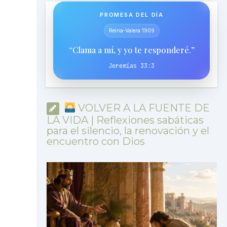
PROMESA DEL DÍA
Reina-Valera 1909
“Clama a mí, y yo te responderé.”
Jeremías 33:3
VOLVER A LA FUENTE DE
LA VIDA | Reflexiones sabáticas
para el silencio, la renovación y el
encuentro con Dios