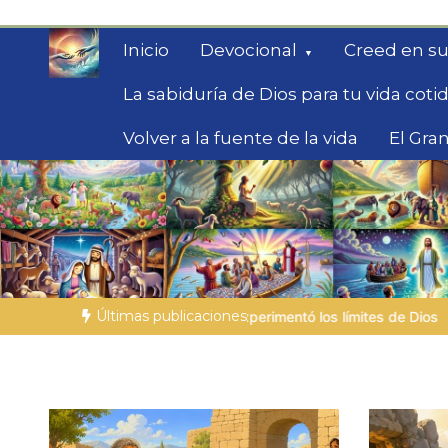
Saltar
al
Inicio
Devocional
Creed en su
contenido
La sabiduría de Dios para tu vida coti
Volver a la fuente de la vida
El Gran
Fe para Hoy
Reflexiones bíblicas para personas en bús
Últimas publicaciones
 experimentó los límites de Dios
LA PERSONA BÍBLICA DEL DÍA | 