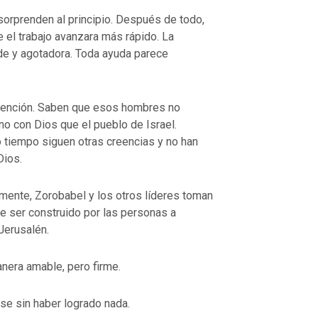
sorprenden al principio. Después de todo,
VOLVER A LA FUENTE DE LA VI
 el trabajo avanzara más rápido. La
UENTE DE LA VIDA |
La
oración que transforma el corazón 
de y agotadora. Toda ayuda parece
orma el corazón |
8.No nos
también nosotros perdonamos a nu
ación
deudores
atención. Saben que esos hombres no
o con Dios que el pueblo de Israel.
 tiempo siguen otras creencias y no han
Dios.
ente, Zorobabel y los otros líderes toman
be ser construido por las personas a
Jerusalén.
nera amable, pero firme.
e sin haber logrado nada.