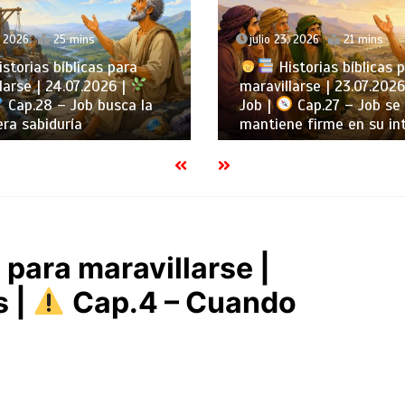
, 2026
21 mins
julio 22, 2026
22 mins
storias bíblicas para
Historias bíblicas 
larse | 23.07.2026 |
maravillarse | 22.07.2026
Cap.27 – Job se
Job |
Cap.26 – Job se
e firme en su integridad
maravilla ante el poder 
 para maravillarse |
s |
Cap.4 – Cuando