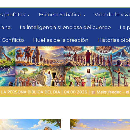
s profetas
Escuela Sabática
Vida de fe viva
diana
La inteligencia silenciosa del cuerpo
La p
 Conflicto
Huellas de la creación
Historias bíb
queda
04.08.2026 |
Melquisedec – el rey de paz y sacerdote del Dios A