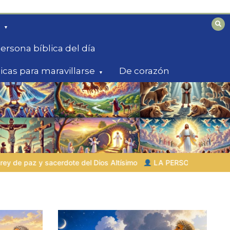
ersona bíblica del día
licas para maravillarse
De corazón
ltísimo
LA PERSONA BÍBLICA DEL DÍA | 03.08.2026 |
Set – 