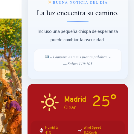
BUENA NOTICIA DEL DÍA
La luz encuentra su camino.
Incluso una pequeña chispa de esperanza
puede cambiar la oscuridad.
« Lámpara es a mis pies tu palabra. »
— Salmo 119:105
25°
Madrid
Clear
Humidity
Wind Speed
41%
11.2Km/h