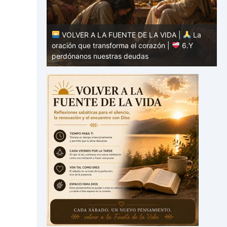
DA |
La
|
7.Como
VOLVER A LA FUENTE DE LA VIDA |
La
estros
oración que transforma el corazón |
6.Y
o
perdónanos nuestras deudas
h