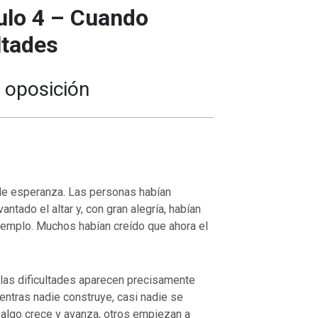
ulo 4 – Cuando
ltades
 oposición
de esperanza. Las personas habían
ntado el altar y, con gran alegría, habían
templo. Muchos habían creído que ahora el
as dificultades aparecen precisamente
ntras nadie construye, casi nadie se
o algo crece y avanza, otros empiezan a