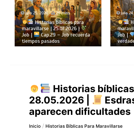
julio 24, 2026
25 mins
julio 23
Historias bíblicas para
Hi
maravillarse | 24.07.2026 |
maravil
Job |
Cap.28 – Job busca la
Job |
verdadera sabiduría
mantien
Historias bíblicas
28.05.2026 |
Esdra
aparecen dificultades
Inicio
Historias Bíblicas Para Maravillarse