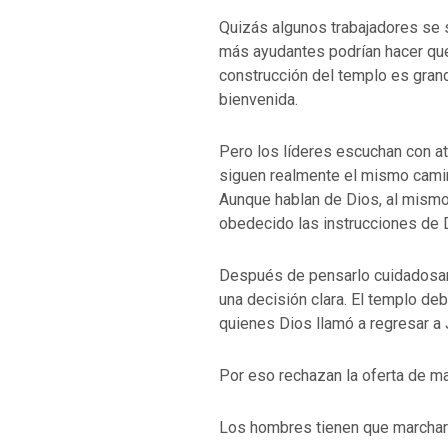
Quizás algunos trabajadores se 
más ayudantes podrían hacer que
VOLVER A LA F
construcción del templo es gran
VOLVER A LA FUENTE DE LA VIDA |
oración que transf
bienvenida.
ntroducción
dejes caer en tent
Pero los líderes escuchan con 
siguen realmente el mismo camin
Aunque hablan de Dios, al mismo
obedecido las instrucciones de 
Después de pensarlo cuidadosam
una decisión clara. El templo de
quienes Dios llamó a regresar a 
Por eso rechazan la oferta de ma
Los hombres tienen que marchars