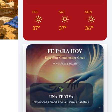
FRI
SAT
SUN
37°
37°
36°
FE PARA HOY
Descubrir. Comprender. Creer.
www.feparahoy.org
UNA FE VIVA
Reflexiones diarias de la Escuela Sabática.