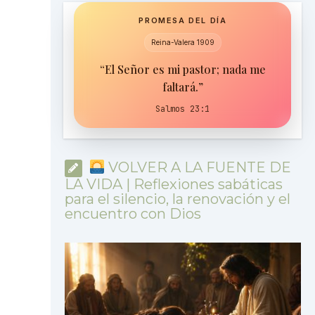
PROMESA DEL DÍA
Reina-Valera 1909
“El Señor es mi pastor; nada me
faltará.”
Salmos 23:1
VOLVER A LA FUENTE DE
LA VIDA | Reflexiones sabáticas
para el silencio, la renovación y el
encuentro con Dios