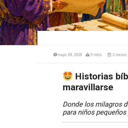
mayo 28, 2026
9 mins
2 meses
Historias bíb
maravillarse
Donde los milagros d
para niños pequeños 