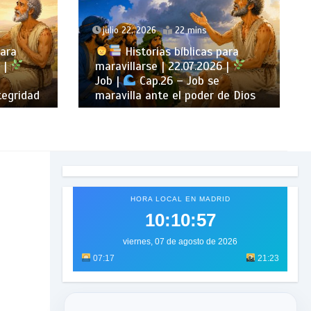
julio 27, 2026
25 mins
para
Historias bíblicas para
 |
maravillarse | 27.07.2026 |
Job |
Cap.31 – Job examina su
de Dios
vida ante Dios
HORA LOCAL EN MADRID
10:10:59
viernes, 07 de agosto de 2026
07:17
21:23