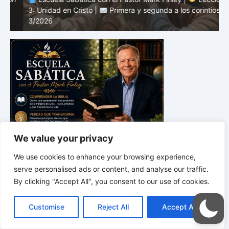
3: Unidad en Cristo |
Primera y segunda a los corintios |
2
3/2026
c
We value your privacy
We use cookies to enhance your browsing experience,
serve personalised ads or content, and analyse our traffic.
By clicking "Accept All", you consent to our use of cookies.
C
F
P
W
T
R
M
T
T
V
o
a
i
h
u
e
e
e
w
i
Customise
Reject All
Accept All
p
c
n
a
m
d
s
l
i
b
r
C
Estudio bíblico
y
e
t
t
b
d
s
e
t
e
o
L
b
e
s
l
i
e
g
t
r
Escuela Sabática