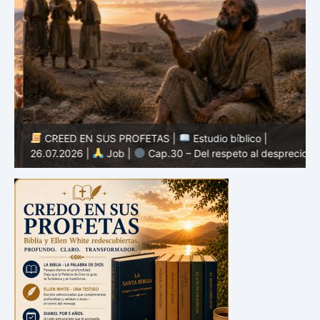
CREED EN SUS PROFETAS |
Estudio bíblico |
2
26.07.2026 |
Job |
Cap.30 – Del respeto al desprecio
m