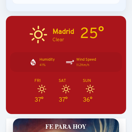
25°
Madrid
Clear
Humidity
Wind Speed
41%
11.2Km/h
FRI
SAT
SUN
37°
37°
36°
FE PARA HOY