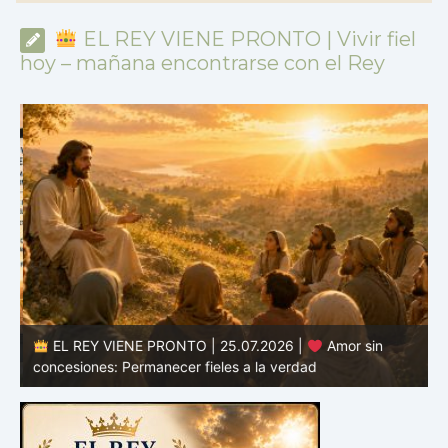
EL REY VIENE PRONTO | Vivir fiel
hoy – mañana encontrarse con el Rey
EL REY VIENE PRONTO | 25.07.2026 |
Amor sin
d
concesiones: Permanecer fieles a la verdad
c