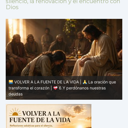
silencio, la renovación y el encuentro con
Dios
VOLVER A LA FUENTE DE LA VIDA |
La oración que
transforma el corazón |
6.Y perdónanos nuestras
t
deudas
c