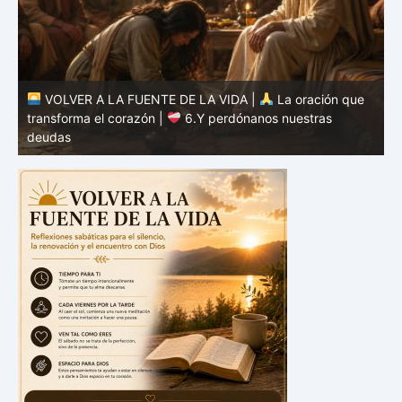
VOLVER A LA FUENTE DE LA VIDA |
La oración que
transforma el corazón |
5.Danos hoy nuestro pan de
cada día
t