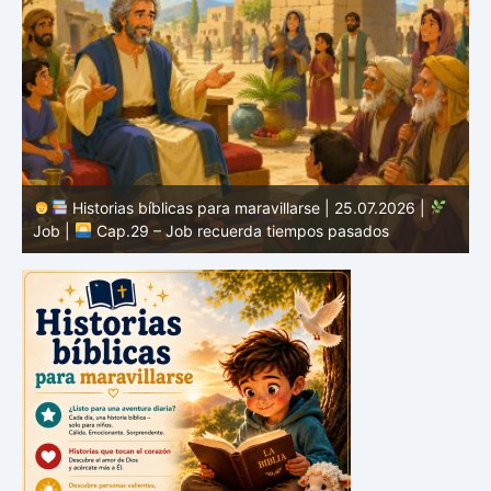
Historias bíblicas para maravillarse | 24.07.2026 |
Job |
Cap.28 – Job busca la verdadera sabiduría
J