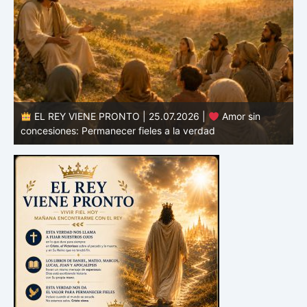
EL REY VIENE PRONTO | 24.07.2026 |
Valor para
defender la verdad: Permanecer fieles en tiempos de
confusión
E