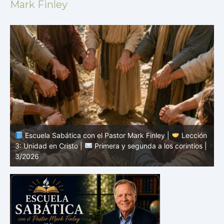
Mark Finley
n
Escuela Sabática con el Pastor Mark Finley |
Lección
|
2: El mensaje de la cruz |
Primera y segunda a los
1
corintios | 3/2026
a