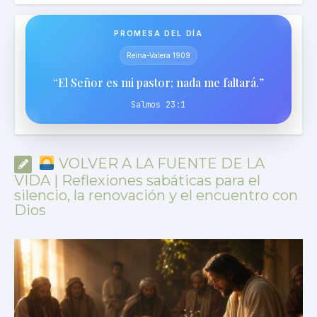
PROMESA DEL DÍA
Reina-Valera 1909
“El Señor es mi pastor; nada me faltará.”
Salmos 23:1
VOLVER A LA FUENTE DE LA
VIDA | Reflexiones sabáticas para el
silencio, la renovación y el encuentro con
Dios