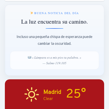
BUENA NOTICIA DEL DÍA
La luz encuentra su camino.
Incluso una pequeña chispa de esperanza puede
cambiar la oscuridad.
« Lámpara es a mis pies tu palabra. »
— Salmo 119:105
25°
Madrid
Clear