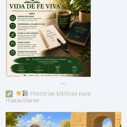
*
*
*
Historias bíblicas para
maravillarse