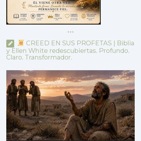
*
*
*
CREED EN SUS PROFETAS | Biblia
y Ellen White redescubiertas. Profundo.
Claro. Transformador.
CREED EN SUS PROFETAS |
Estudio bíblico |