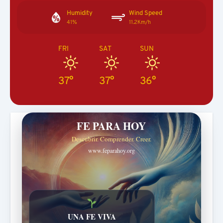
Humidity
Wind Speed
41%
11.2Km/h
FRI
SAT
SUN
37°
37°
36°
FE PARA HOY
Descubrir. Comprender. Creer.
www.feparahoy.org
Historias bíblicas para maravillarse