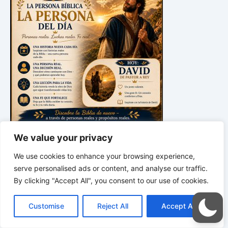
We value your privacy
*
*
*
We use cookies to enhance your browsing experience,
LA SABIDURÍA DE DIOS PARA
serve personalised ads or content, and analyse our traffic.
TU VIDA COTIDIANA | Palabras para la
vida, orientación para las decisiones y
By clicking "Accept All", you consent to our use of cookies.
un corazón guiado por Dios
C
F
P
W
T
R
M
T
T
V
o
a
i
h
u
e
e
e
w
i
Customise
Reject All
Accept All
p
c
n
a
m
d
s
l
i
b
r
C
y
e
t
t
b
d
s
e
t
e
o
L
b
e
s
l
i
e
g
t
r