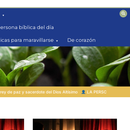
ersona bíblica del día
licas para maravillarse
De corazón
ísimo
LA PERSONA BÍBLICA DEL DÍA | 03.08.2026 |
Set – el