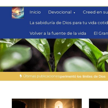
Saltar
al
Inicio
Devocional
Creed en su
contenido
La sabiduría de Dios para tu vida coti
Volver a la fuente de la vida
El Gran
Fe para Hoy
Reflexiones bíblicas para personas en bús
Últimas publicaciones
xperimentó los límites de Dios
LA PERSONA BÍBLICA DEL DÍA | 0