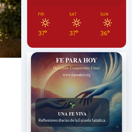
FRI
SAT
SUN
37°
37°
36°
FE PARA HOY
Descubrir. Comprender. Creer.
www.feparahoy.org
UNA FE VIVA
Reflexiones diarias de la Escuela Sabática.