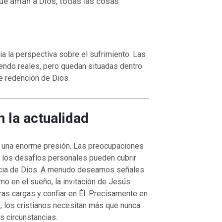
ue aman a Dios, todas las cosas
VOLVER A LA FUENTE DE LA VI
UENTE DE LA VIDA |
La
oración que transforma el corazón 
orma el corazón |
8.No nos
también nosotros perdonamos a nu
a la perspectiva sobre el sufrimiento. Las
ación
deudores
iendo reales, pero quedan situadas dentro
e redención de Dios.
n la actualidad
 una enorme presión. Las preocupaciones
o o los desafíos personales pueden cubrir
ncia de Dios. A menudo deseamos señales
mo en el sueño, la invitación de Jesús
ras cargas y confiar en Él. Precisamente en
, los cristianos necesitan más que nunca
as circunstancias.