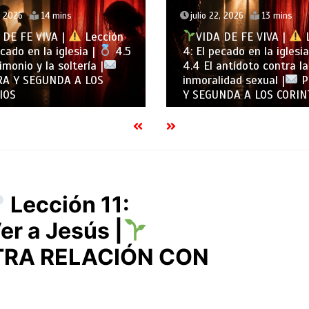
, 2026
13 mins
julio 21, 2026
14 mins
 DE FE VIVA |
Lección
VIDA DE FE VIVA |
L
ecado en la iglesia |
4: El pecado en la iglesi
antídoto contra la
Protegiendo la identidad
idad sexual |
PRIMERA
iglesia |
PRIMERA Y S
NDA A LOS CORINTIOS
A LOS CORINTIOS
Lección 11:
er a Jesús |
TRA RELACIÓN CON