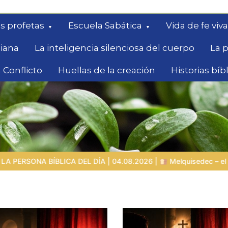
s profetas
Escuela Sabática
Vida de fe viva
diana
La inteligencia silenciosa del cuerpo
La p
 Conflicto
Huellas de la creación
Historias bíb
queda
4.08.2026 |
Melquisedec – el rey de paz y sacerdote del Dios Alt