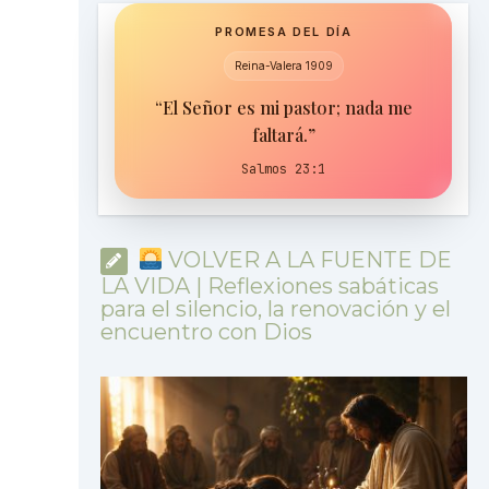
PROMESA DEL DÍA
Reina-Valera 1909
“El Señor es mi pastor; nada me
faltará.”
Salmos 23:1
VOLVER A LA FUENTE DE
LA VIDA | Reflexiones sabáticas
para el silencio, la renovación y el
encuentro con Dios