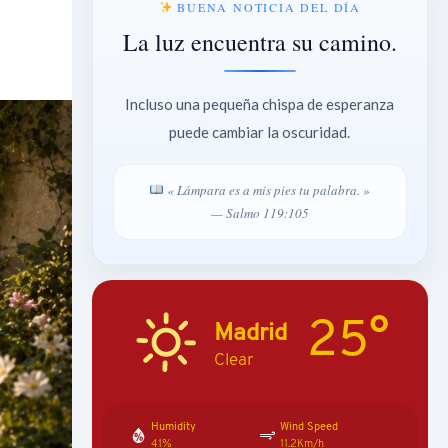
BUENA NOTICIA DEL DÍA
La luz encuentra su camino.
Incluso una pequeña chispa de esperanza
puede cambiar la oscuridad.
« Lámpara es a mis pies tu palabra. »
— Salmo 119:105
25°
Madrid
Clear
Humidity
Wind Speed
41%
11.2Km/h