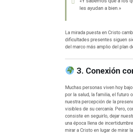
«Y sabemos que a los q
les ayudan a bien.»
VOLVER A LA F
VOLVER A LA FUENTE DE LA VIDA |
oración que transf
La mirada puesta en Cristo cambi
ntroducción
dejes caer en tent
dificultades presentes siguen s
del marco más amplio del plan d
3. Conexión co
Muchas personas viven hoy bajo
por la salud, la familia, el futur
nuestra percepción de la prese
visibles de su cercanía. Pero, co
consiste en seguirlo, dejar nuest
una época llena de incertidumbre
mirar a Cristo en lugar de mirar l