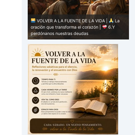
DA |
La
|
7.Como
VOLVER A LA FUENTE DE LA VIDA |
La
estros
oración que transforma el corazón |
6.Y
o
perdónanos nuestras deudas
h