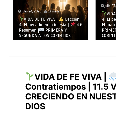
julio 23, 2026
14 mins
julio 22
VIDA DE FE VIVA |
Lección
VIDA
4: El pecado en la iglesia |
4.5
4: El p
El matrimonio y la soltería |
4.4 El 
PRIMERA Y SEGUNDA A LOS
inmoral
CORINTIOS
Y SEGU
VIDA DE FE VIVA |
Contratiempos | 11.5 V
CRECIENDO EN NUES
DIOS