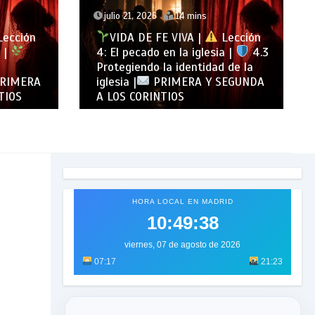
julio 27, 2026
13 mins
ección
VIDA DE FE VIVA |
Lección
a |
4.3
5: «Todo para la gloria de Dios» |
 de la
5.2 Amor desinteresado |
EGUNDA
PRIMERA Y SEGUNDA A LOS
CORINTIOS
HORA LOCAL EN MADRID
10:49:40
viernes, 07 de agosto de 2026
07:17
21:23