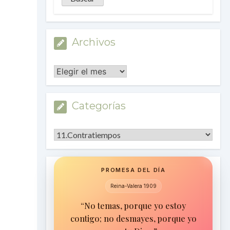
Archivos
Archivos
Categorías
Categorías
PROMESA DEL DÍA
Reina-Valera 1909
“No temas, porque yo estoy
contigo; no desmayes, porque yo