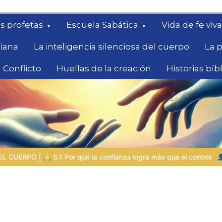
s profetas
Escuela Sabática
Vida de fe viva
diana
La inteligencia silenciosa del cuerpo
La p
 Conflicto
Huellas de la creación
Historias bíb
queda
confianza logra más que el control
LA PERSONA BÍBLICA DEL DÍA