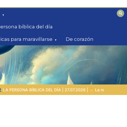
ersona bíblica del día
licas para maravillarse
De corazón
 | 27.07.2026 |
La reina de Sabá – la buscadora con grandes p