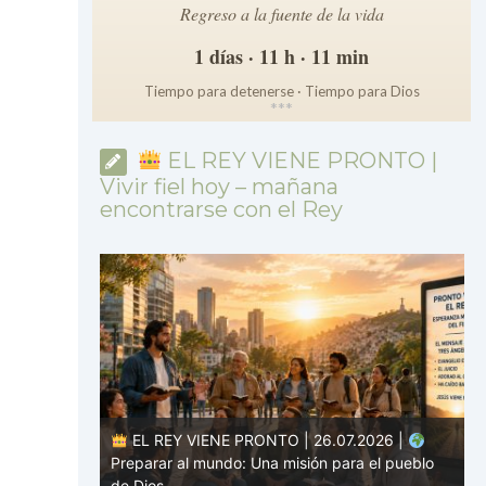
Regreso a la fuente de la vida
1 días · 11 h · 11 min
Tiempo para detenerse · Tiempo para Dios
*
*
*
EL REY VIENE PRONTO |
Vivir fiel hoy – mañana
encontrarse con el Rey
026 |
EL REY VIENE PRONTO | 26.07.2026 |
os: hacer
Preparar al mundo: Una misión para el pueblo
A
de Dios
v