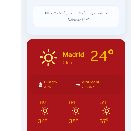
« No te dejaré, ni te desampararé. »
— Hebreos 13:5
24°
Madrid
Clear
Humidity
Wind Speed
37%
7.2Km/h
THU
FRI
SAT
36°
38°
37°