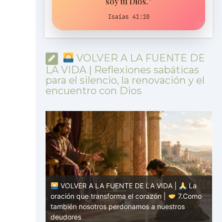
soy tu Dios.”
Isaías 41:10
VOLVER A LA FUENTE DE
LA VIDA | Reflexiones sabáticas
para el silencio, la renovación y el
encuentro con Dios
VOLVER A LA FUENTE DE LA VIDA |
La
DA |
La
oración que transforma el corazón |
7.Como
|
8.No nos
también nosotros perdonamos a nuestros
o
deudores
p