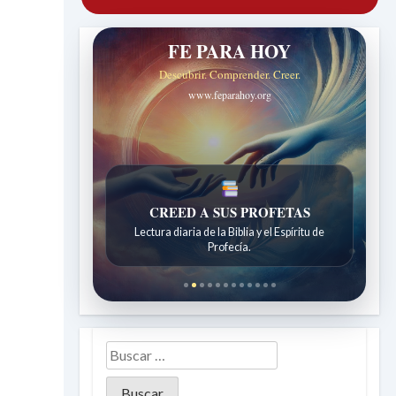
FE PARA HOY
Descubrir. Comprender. Creer.
www.feparahoy.org
CREED A SUS PROFETAS
UNA FE VIVA
Lectura diaria de la Biblia y el Espíritu de
Reflexiones diarias de la Escuela Sabática.
Profecía.