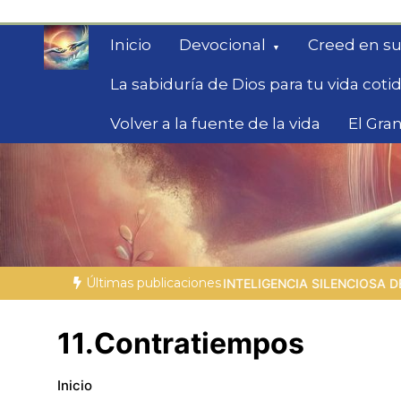
Saltar
al
Inicio
Devocional
Creed en su
contenido
La sabiduría de Dios para tu vida coti
Volver a la fuente de la vida
El Gran
Fe para Hoy
Reflexiones bíblicas para personas en bús
Últimas publicaciones
LA INTELIGENCIA SILENCIOSA DEL CUERPO |
5.1 Por qué la 
11.Contratiempos
Inicio