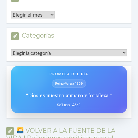
Archivos
Categorías
Categorías
PROMESA DEL DÍA
Reina-Valera 1909
“Dios es nuestro amparo y fortaleza.”
Salmos 46:1
VOLVER A LA FUENTE DE LA
VIDA | Reflexiones sabáticas para el