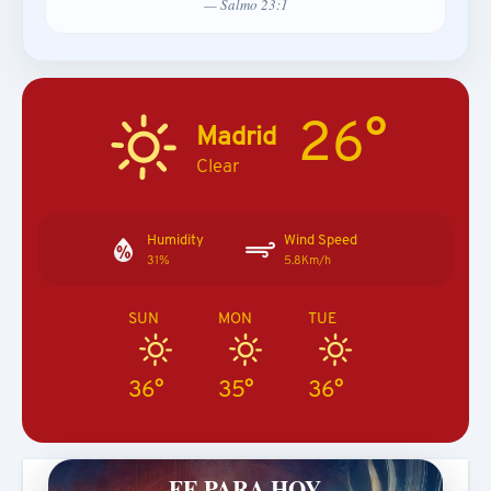
— Salmo 23:1
26°
Madrid
Clear
Humidity
Wind Speed
31%
5.8Km/h
SUN
MON
TUE
36°
35°
36°
FE PARA HOY