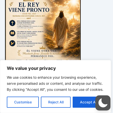
We value your privacy
*
*
*
We use cookies to enhance your browsing experience,
CREED EN SUS PROFETAS | Biblia
serve personalised ads or content, and analyse our traffic.
y Ellen White redescubiertas. Profundo.
By clicking "Accept All", you consent to our use of cookies.
Claro. Transformador.
C
F
P
W
T
R
M
T
T
V
o
a
i
h
u
e
e
e
w
i
Customise
Reject All
Accept All
p
c
n
a
m
d
s
l
i
b
r
C
y
e
t
t
b
d
s
e
t
e
o
L
b
e
s
l
i
e
g
t
r