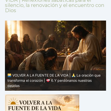
silencio, la renovación y el encuentro con
Dios
VOLVER A LA FUENTE DE LA VIDA |
La oración que
transforma el corazón |
5.Danos hoy nuestro pan de
cada día
t