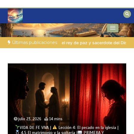
Saltar
al
contenido
Reflexiones bíblicas para personas en
Fe para Hoy
búsqueda
Últimas publicaciones
e paz y sacerdote del Dios Altísimo
LA PERSONA BÍBLICA DEL 
julio 23, 2026
14 mins
VIDA DE FE VIVA |
Lección 4: El pecado en la iglesia |
4.5 El matrimonio y la soltería |
PRIMERA Y