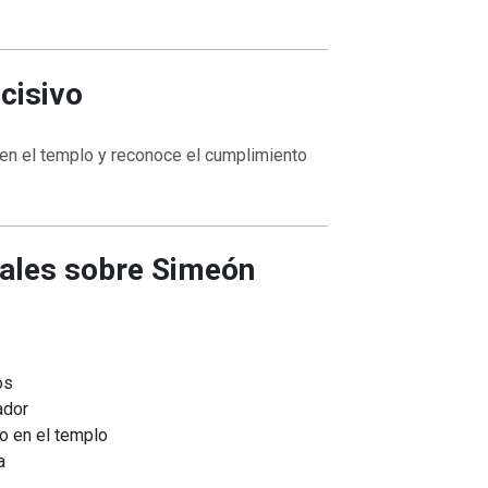
cisivo
VOLVER A LA FUENTE DE LA VI
UENTE DE LA VIDA |
La
oración que transforma el corazón 
en el templo y reconoce el cumplimiento
orma el corazón |
8.No nos
también nosotros perdonamos a nu
ación
deudores
ales sobre Simeón
s
os
ador
o en el templo
a