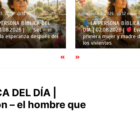
2, 2026
12 mins
agosto 1, 2026
12 mins
ERSONA BÍBLICA DEL
LA PERSONA BÍBLICA
2.08.2026 |
Eva – la
DÍA | 01.08.2026 |
Adá
a mujer y madre de todos
primer hombre y el comi
ientes
la humanidad
A DEL DÍA |
n – el hombre que