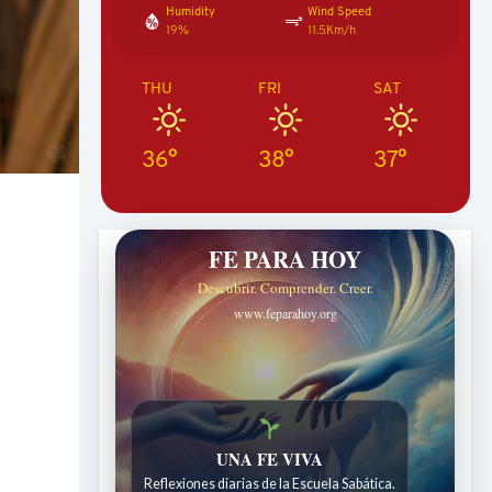
Humidity
Wind Speed
19%
11.5Km/h
THU
FRI
SAT
36°
38°
37°
FE PARA HOY
Descubrir. Comprender. Creer.
www.feparahoy.org
UNA FE VIVA
Reflexiones diarias de la Escuela Sabática.