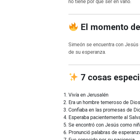
no tiene por qué ser en vano.
El momento de
VOLVER A LA F
Simeón se encuentra con Jesús 
VOLVER A LA FUENTE DE LA VIDA |
oración que transf
de su esperanza.
ntroducción
dejes caer en tent
7 cosas especi
Vivía en Jerusalén
Era un hombre temeroso de Dio
Confiaba en las promesas de Di
Esperaba pacientemente al Salv
Se encontró con Jesús como niñ
Pronunció palabras de esperanz
Fue conocido por su paciencia