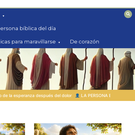
ersona bíblica del día
licas para maravillarse
De corazón
lor
LA PERSONA BÍBLICA DEL DÍA | 02.08.2026 |
Eva – la p