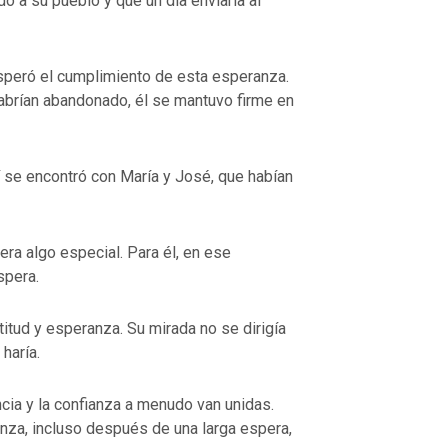
do a su pueblo y que un día enviaría al
peró el cumplimiento de esta esperanza.
abrían abandonado, él se mantuvo firme en
lí se encontró con María y José, que habían
ra algo especial. Para él, en ese
spera.
titud y esperanza. Su mirada no se dirigía
haría.
ncia y la confianza a menudo van unidas.
nza, incluso después de una larga espera,