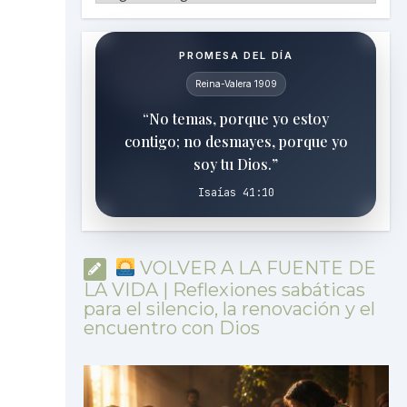
PROMESA DEL DÍA
Reina-Valera 1909
“No temas, porque yo estoy
contigo; no desmayes, porque yo
soy tu Dios.”
Isaías 41:10
VOLVER A LA FUENTE DE
LA VIDA | Reflexiones sabáticas
para el silencio, la renovación y el
encuentro con Dios