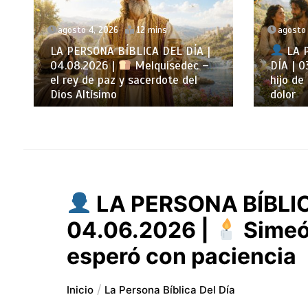
agosto 3, 2026
11 mins
agosto 
LA PERSONA BÍBLICA DEL
LA P
DÍA | 03.08.2026 |
Set – el
DÍA | 0
hijo de la esperanza después del
primer
dolor
los viv
LA PERSONA BÍBLIC
04.06.2026 |
Simeó
esperó con paciencia
Inicio
La Persona Bíblica Del Día