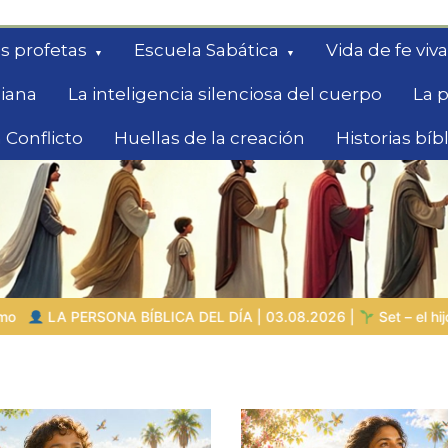
s profetas
Escuela Sabática
Vida de fe viva
diana
La inteligencia silenciosa del cuerpo
La p
 Conflicto
Huellas de la creación
Historias bíb
queda
 DÍA | 03.08.2026 |
Set – el hijo de la esperanza después del do