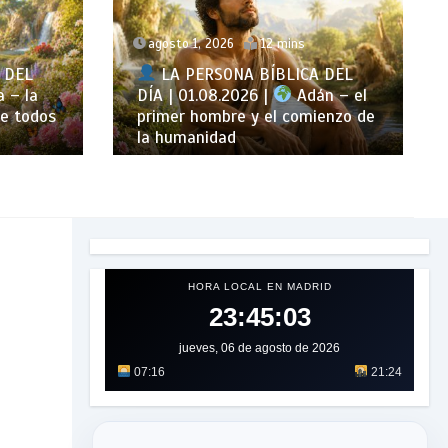
agosto 6, 2026
12 mins
 DEL
n – el
LA PERSONA BÍBLICA DEL DÍA |
enzo de
06.08.2026 |
Dina – la hija de
Jacob con una historia dolorosa
HORA LOCAL EN MADRID
23:45:05
jueves, 06 de agosto de 2026
07:16
21:24