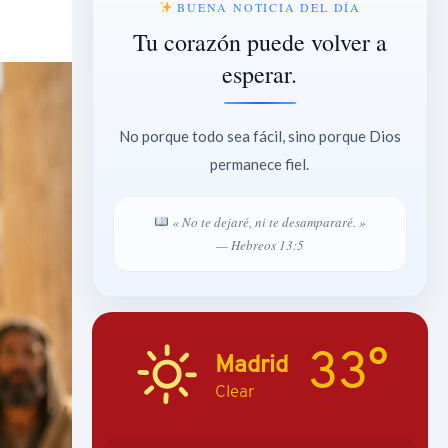
BUENA NOTICIA DEL DÍA
Tu corazón puede volver a
esperar.
No porque todo sea fácil, sino porque Dios
permanece fiel.
« No te dejaré, ni te desampararé. »
— Hebreos 13:5
33°
Madrid
Clear