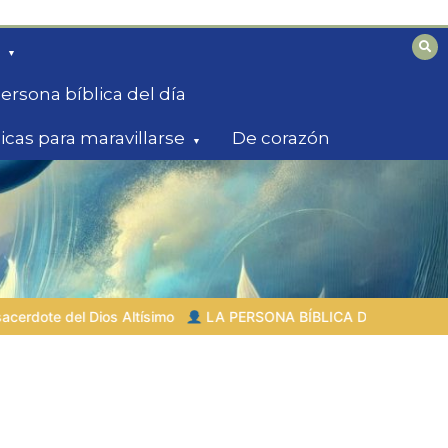
ersona bíblica del día
licas para maravillarse
De corazón
LA PERSONA BÍBLICA DEL DÍA | 03.08.2026 |
Set – el hijo de 