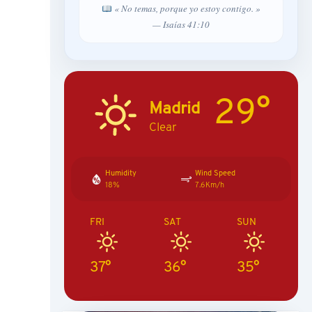
« No temas, porque yo estoy contigo. »
— Isaías 41:10
29°
Madrid
Clear
Humidity
Wind Speed
18%
7.6Km/h
FRI
SAT
SUN
37°
36°
35°