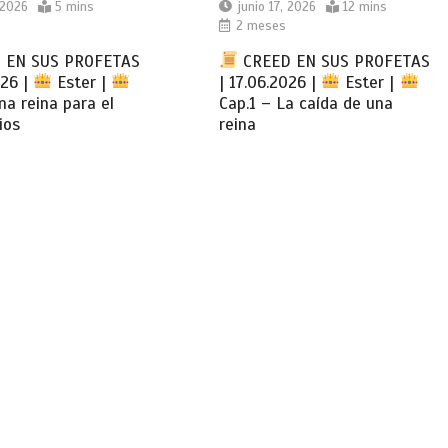
 2026
5 mins
junio 17, 2026
12 mins
2 meses
 EN SUS PROFETAS
CREED EN SUS PROFETAS
026 |
Ester |
| 17.06.2026 |
Ester |
na reina para el
Cap.1 – La caída de una
ios
reina