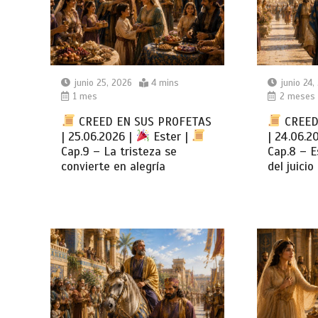
junio 25, 2026
4 mins
junio 24,
1 mes
2 meses
CREED EN SUS PROFETAS
CREED
| 25.06.2026 |
Ester |
| 24.06.2
Cap.9 – La tristeza se
Cap.8 – 
convierte en alegría
del juicio