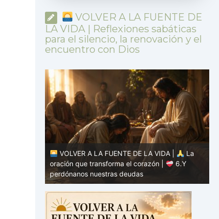
VOLVER A LA FUENTE DE
LA VIDA | Reflexiones sabáticas
para el silencio, la renovación y el
encuentro con Dios
DA |
La
|
7.Como
VOLVER A LA FUENTE DE LA VIDA |
La
estros
oración que transforma el corazón |
6.Y
o
perdónanos nuestras deudas
h