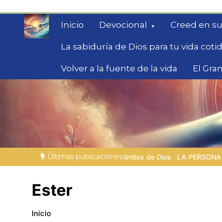
Saltar
al
Inicio
Devocional
Creed en su
contenido
La sabiduría de Dios para tu vida coti
Volver a la fuente de la vida
El Gran
Fe para Hoy
Reflexiones bíblicas para personas en bús
Últimas publicaciones
ó los límites de Dios
LA PERSONA BÍBLICA DEL DÍA | 04.08.202
Ester
Inicio